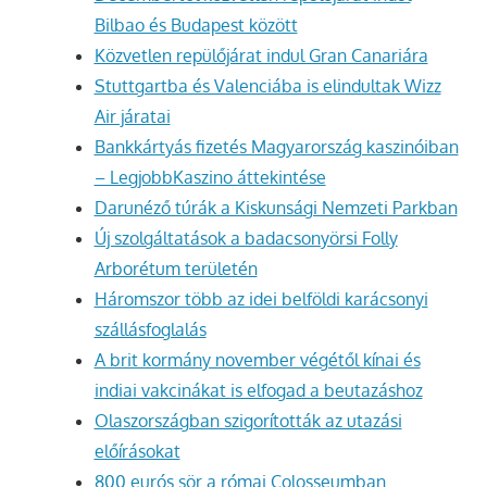
Bilbao és Budapest között
Közvetlen repülőjárat indul Gran Canariára
Stuttgartba és Valenciába is elindultak Wizz
Air járatai
Bankkártyás fizetés Magyarország kaszinóiban
– LegjobbKaszino áttekintése
Darunéző túrák a Kiskunsági Nemzeti Parkban
Új szolgáltatások a badacsonyörsi Folly
Arborétum területén
Háromszor több az idei belföldi karácsonyi
szállásfoglalás
A brit kormány november végétől kínai és
indiai vakcinákat is elfogad a beutazáshoz
Olaszországban szigorították az utazási
előírásokat
800 eurós sör a római Colosseumban