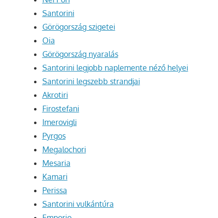
Santorini
Görögország szigetei
Oia
Görögország nyaralás
Santorini legjobb naplemente néző helyei
Santorini legszebb strandjai
Akrotiri
Firostefani
Imerovigli
Pyrgos
Megalochori
Mesaria
Kamari
Perissa
Santorini vulkántúra
Emporio