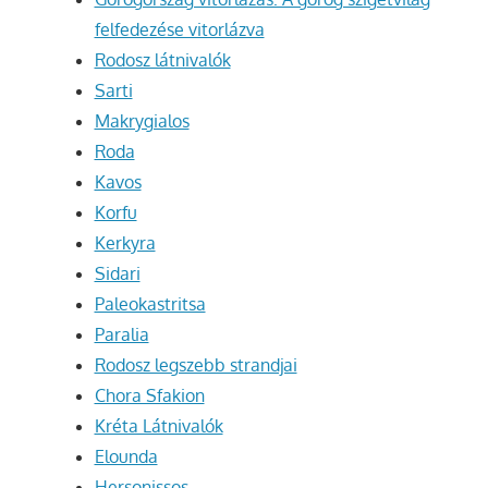
felfedezése vitorlázva
Rodosz látnivalók
Sarti
Makrygialos
Roda
Kavos
Korfu
Kerkyra
Sidari
Paleokastritsa
Paralia
Rodosz legszebb strandjai
Chora Sfakion
Kréta Látnivalók
Elounda
Hersonissos