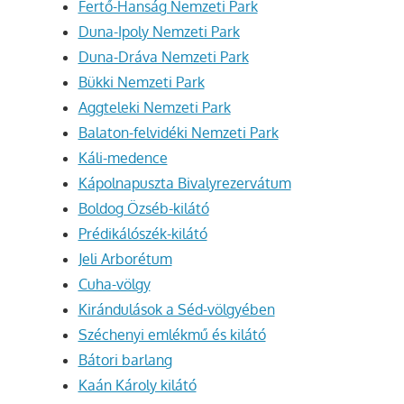
Fertő-Hanság Nemzeti Park
Duna-Ipoly Nemzeti Park
Duna-Dráva Nemzeti Park
Bükki Nemzeti Park
Aggteleki Nemzeti Park
Balaton-felvidéki Nemzeti Park
Káli-medence
Kápolnapuszta Bivalyrezervátum
Boldog Özséb-kilátó
Prédikálószék-kilátó
Jeli Arborétum
Cuha-völgy
Kirándulások a Séd-völgyében
Széchenyi emlékmű és kilátó
Bátori barlang
Kaán Károly kilátó