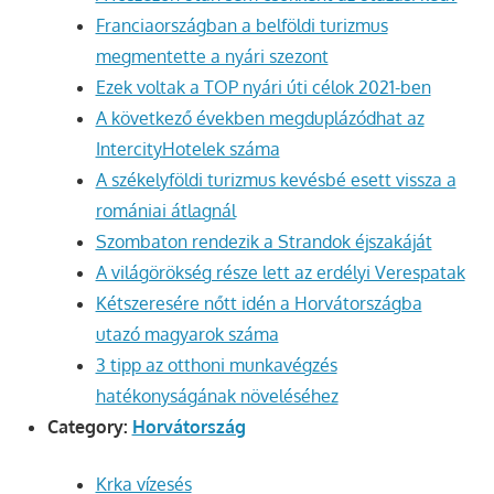
Franciaországban a belföldi turizmus
megmentette a nyári szezont
Ezek voltak a TOP nyári úti célok 2021-ben
A következő években megduplázódhat az
IntercityHotelek száma
A székelyföldi turizmus kevésbé esett vissza a
romániai átlagnál
Szombaton rendezik a Strandok éjszakáját
A világörökség része lett az erdélyi Verespatak
Kétszeresére nőtt idén a Horvátországba
utazó magyarok száma
3 tipp az otthoni munkavégzés
hatékonyságának növeléséhez
Category:
Horvátország
Krka vízesés