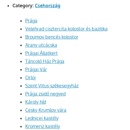
Category:
Csehország
Prága
Velehrad cisztercita kolostor és bazilika
Broumov bencés kolostor
Arany utcácska
Prágai Állatkert
Táncoló Ház Prága
Prágai Vár
Orloj
Szent Vitus-székesegyház
Prága zsidó negyed
Károly híd
Cesky Krumlov vára
Lednicei kastély
Kromeriz kastély