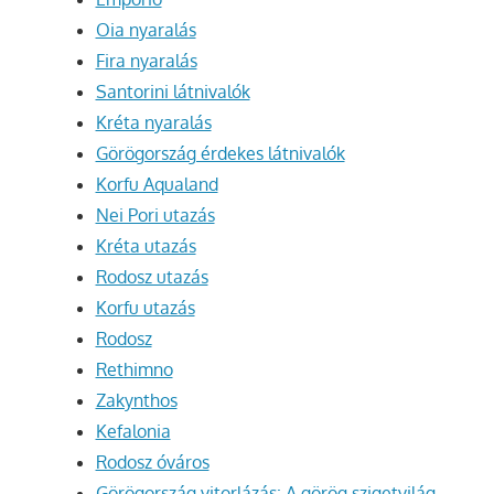
Oia nyaralás
Fira nyaralás
Santorini látnivalók
Kréta nyaralás
Görögország érdekes látnivalók
Korfu Aqualand
Nei Pori utazás
Kréta utazás
Rodosz utazás
Korfu utazás
Rodosz
Rethimno
Zakynthos
Kefalonia
Rodosz óváros
Görögország vitorlázás: A görög szigetvilág