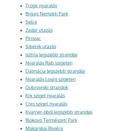
Trogir nyaralás
Brijuni Nemzeti Park
Selce
Zadar utazás
Pirovac
Sibenik utazás
Isztria legszebb strandjai
Nyaralás Rab szigeten
Dalmácia legszebb strandjai
Nyaralás Losinj szigeten
Dubrovniki strandok
Krk sziget nyaralás
Cres sziget nyaralás
Kvarner-öböl legszebb strandjai
Biokovo Természeti Park
Makarskai Riviéra