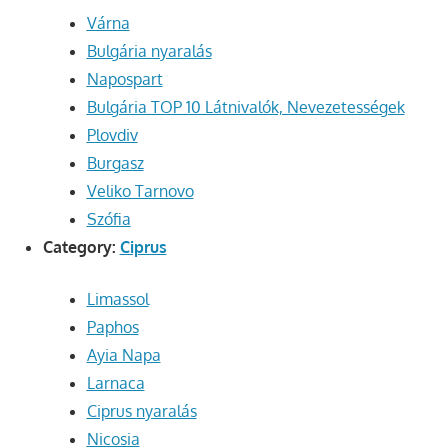
Várna
Bulgária nyaralás
Napospart
Bulgária TOP 10 Látnivalók, Nevezetességek
Plovdiv
Burgasz
Veliko Tarnovo
Szófia
Category:
Ciprus
Limassol
Paphos
Ayia Napa
Larnaca
Ciprus nyaralás
Nicosia