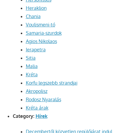
Heraklion
Chania
Voulismeni-tó
Samaria-szurdok
Agios Nikolaos
Ierapetra
Sitia
Malia
Kréta
Korfu legszebb strandjai
Akropolisz
Rodosz Nyaralás
Kréta árak
Category:
Hírek
Decembertől közvetlen repülőjárat indul