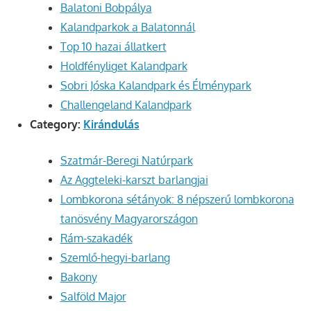
Balatoni Bobpálya
Kalandparkok a Balatonnál
Top 10 hazai állatkert
Holdfényliget Kalandpark
Sobri Jóska Kalandpark és Élménypark
Challengeland Kalandpark
Category:
Kirándulás
Szatmár-Beregi Natúrpark
Az Aggteleki-karszt barlangjai
Lombkorona sétányok: 8 népszerű lombkorona
tanösvény Magyarországon
Rám-szakadék
Szemlő-hegyi-barlang
Bakony
Salföld Major