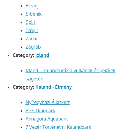
Rovinj
Sibenik
Split
Trogir
Zadar
Zágráb
Category:
Izland
Izland – kalandtúrák a vulkánok és gejzírek
szigetén
Category:
Kaland - Élmény
Nyíregyházi Állatkert
Rezi Dinopark
Annagora Aquapark
7 Vezér Történelmi Kalandpark