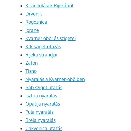
Kirándulások Rijekából
Drvenik
Rogoznica
Igrane
Kvarner öböl és szigetei
Krk sziget utazás
Rijeka strandjai
Zaton
Tisno
Nyaralás a Kvarner-öbölben
Rab sziget utazás
Isztria nyaralás
Opatija nyaralás
Pula nyaralás
Brela nyaralás
Crikvenica utazás