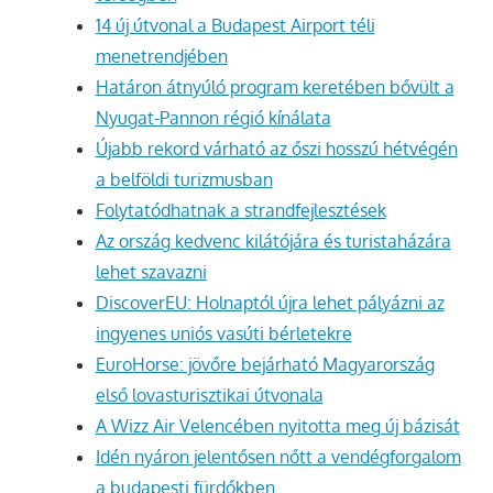
14 új útvonal a Budapest Airport téli
menetrendjében
Határon átnyúló program keretében bővült a
Nyugat-Pannon régió kínálata
Újabb rekord várható az őszi hosszú hétvégén
a belföldi turizmusban
Folytatódhatnak a strandfejlesztések
Az ország kedvenc kilátójára és turistaházára
lehet szavazni
DiscoverEU: Holnaptól újra lehet pályázni az
ingyenes uniós vasúti bérletekre
EuroHorse: jövőre bejárható Magyarország
első lovasturisztikai útvonala
A Wizz Air Velencében nyitotta meg új bázisát
Idén nyáron jelentősen nőtt a vendégforgalom
a budapesti fürdőkben