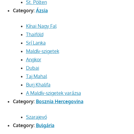
St. Pölten
Category:
Ázsia
Kínai Nagy Fal
Thaiföld
Srí Lanka
Maldív-szigetek
Angkor
Dubai
Taj Mahal
Burj Khalifa
A Maldív-szigetek varázsa
Category:
Bosznia Hercegovina
Szarajevó
Category:
Bulgária