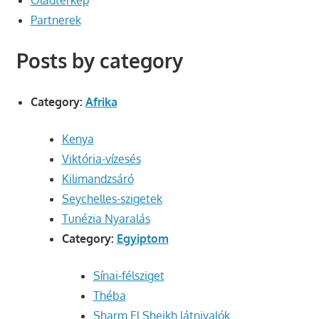
Oladtérkép
Partnerek
Posts by category
Category:
Afrika
Kenya
Viktória-vízesés
Kilimandzsáró
Seychelles-szigetek
Tunézia Nyaralás
Category:
Egyiptom
Sínai-félsziget
Théba
Sharm El Sheikh látnivalók