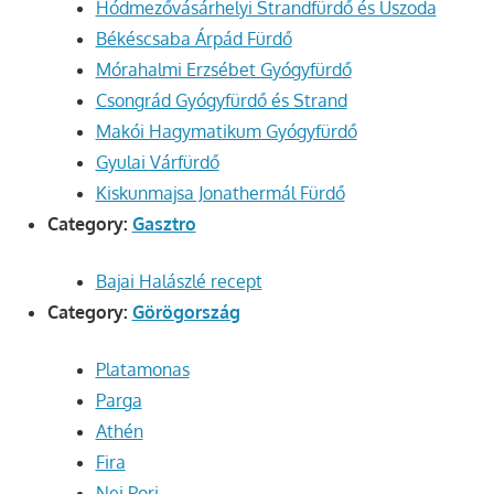
Hódmezővásárhelyi Strandfürdő és Uszoda
Békéscsaba Árpád Fürdő
Mórahalmi Erzsébet Gyógyfürdő
Csongrád Gyógyfürdő és Strand
Makói Hagymatikum Gyógyfürdő
Gyulai Várfürdő
Kiskunmajsa Jonathermál Fürdő
Category:
Gasztro
Bajai Halászlé recept
Category:
Görögország
Platamonas
Parga
Athén
Fira
Nei Pori