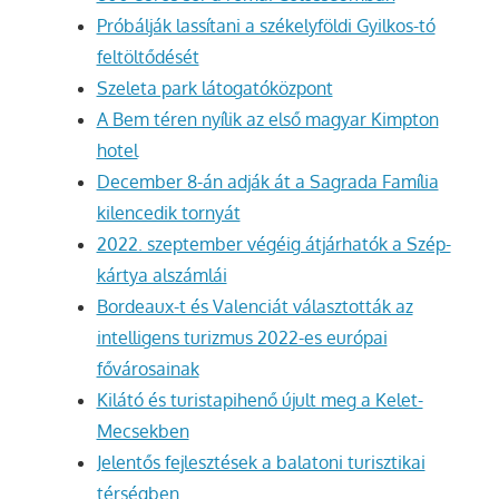
Próbálják lassítani a székelyföldi Gyilkos-tó
feltöltődését
Szeleta park látogatóközpont
A Bem téren nyílik az első magyar Kimpton
hotel
December 8-án adják át a Sagrada Família
kilencedik tornyát
2022. szeptember végéig átjárhatók a Szép-
kártya alszámlái
Bordeaux-t és Valenciát választották az
intelligens turizmus 2022-es európai
fővárosainak
Kilátó és turistapihenő újult meg a Kelet-
Mecsekben
Jelentős fejlesztések a balatoni turisztikai
térségben