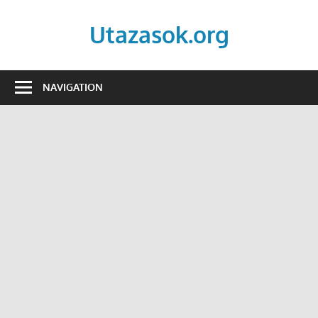
Skip
to
Utazasok.org
content
NAVIGATION