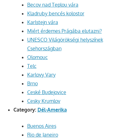
Becov nad Teplou vára
Kladruby bencés kolostor
Karlstejn vára
Miért érdemes Prágába elutazni?
UNESCO Világörökségi helyszínek
Csehországban
Olomouc
Telc
Karlovy Vary
Brno
Ceské Budejovice
Cesky Krumlov
Category:
Dél-Amerika
Buenos Aires
Rio de Janeiro