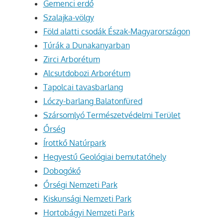
Gemenci erdő
Szalajka-völgy
Föld alatti csodák Észak-Magyarországon
Túrák a Dunakanyarban
Zirci Arborétum
Alcsutdobozi Arborétum
Tapolcai tavasbarlang
Lóczy-barlang Balatonfüred
Szársomlyó Természetvédelmi Terület
Őrség
Írottkő Natúrpark
Hegyestű Geológiai bemutatóhely
Dobogókő
Őrségi Nemzeti Park
Kiskunsági Nemzeti Park
Hortobágyi Nemzeti Park