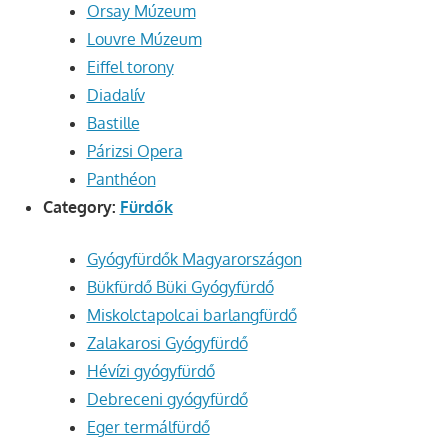
Orsay Múzeum
Louvre Múzeum
Eiffel torony
Diadalív
Bastille
Párizsi Opera
Panthéon
Category:
Fürdők
Gyógyfürdők Magyarországon
Bükfürdő Büki Gyógyfürdő
Miskolctapolcai barlangfürdő
Zalakarosi Gyógyfürdő
Hévízi gyógyfürdő
Debreceni gyógyfürdő
Eger termálfürdő