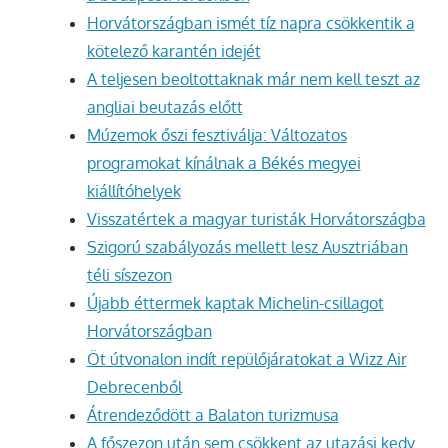
Horvátországban ismét tíz napra csökkentik a
kötelező karantén idejét
A teljesen beoltottaknak már nem kell teszt az
angliai beutazás előtt
Múzemok őszi fesztiválja: Változatos
programokat kínálnak a Békés megyei
kiállítóhelyek
Visszatértek a magyar turisták Horvátországba
Szigorú szabályozás mellett lesz Ausztriában
téli síszezon
Újabb éttermek kaptak Michelin-csillagot
Horvátországban
Öt útvonalon indít repülőjáratokat a Wizz Air
Debrecenből
Átrendeződött a Balaton turizmusa
A főszezon után sem csökkent az utazási kedv