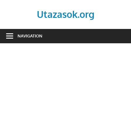
Skip
to
Utazasok.org
content
NAVIGATION