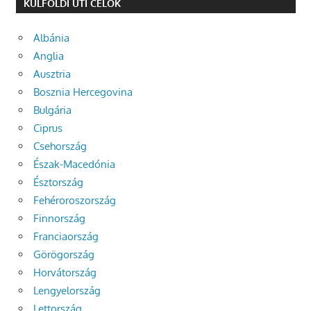
KÜLFÖLDI UTI CÉLOK
Albánia
Anglia
Ausztria
Bosznia Hercegovina
Bulgária
Ciprus
Csehország
Észak-Macedónia
Észtország
Fehéroroszország
Finnország
Franciaország
Görögország
Horvátország
Lengyelország
Lettország