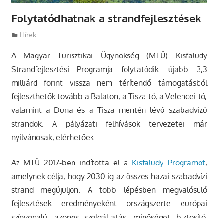
Folytatódhatnak a strandfejlesztések
Utazasok.org
Hírek
A Magyar Turisztikai Ügynökség (MTÜ) Kisfaludy
Strandfejlesztési Programja folytatódik: újabb 3,3
milliárd forint vissza nem térítendő támogatásból
fejleszthetők tovább a Balaton, a Tisza-tó, a Velencei-tó,
valamint a Duna és a Tisza mentén lévő szabadvizű
strandok.
A pályázati felhívások tervezetei már
nyilvánosak, elérhetőek.
Az MTÜ 2017-ben indította el a
Kisfaludy Programot
,
amelynek célja, hogy 2030-ig az összes hazai szabadvízi
strand megújuljon. A több lépésben megvalósuló
fejlesztések eredményeként országszerte európai
színvonalú, azonos szolgáltatási minőséget biztosító,