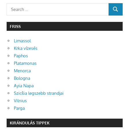
Search
SEARCH
for:
FRISS
Limassol
Krka vízesés
Paphos
Platamonas
Menorca
Bologna
Ayia Napa
Szicília legszebb strandjai
Vilnius
Parga
KIRÁNDULÁS TIPPEK