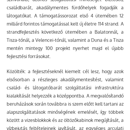
családbarát, akadálymentes fürdőhelyek fogadják a
látogatókat. A támogatássorozat első 4 ütemében 12
milliárd forintos támogatással kelt új életre 114 strand. A
strandfejlesztés következő ütemében a Balatonnál, a
Tisza-tónál, a Velencei-tónál, valamint a Duna és a Tisza
mentén mintegy 100 projekt nyerhet majd el újabb
fejlesztési forrásokat.
Közölték: a fejlesztéseknél kiemelt cél lesz, hogy azok
elsősorban a részleges akadálymentesítést, valamint
család- és látogatóbarát szolgáltatási infrastruktúra
kialakítását helyezzék a középpontba. A megvalósítandó
beruházások során továbbra is szem előtt kell tartani az
alapszolgáltatások minőségének emelését, így többek
között a vizesblokkok és az öltözőkabinok megújítását, a
vízbejutás feltételeinek javítását, az egységes arculati