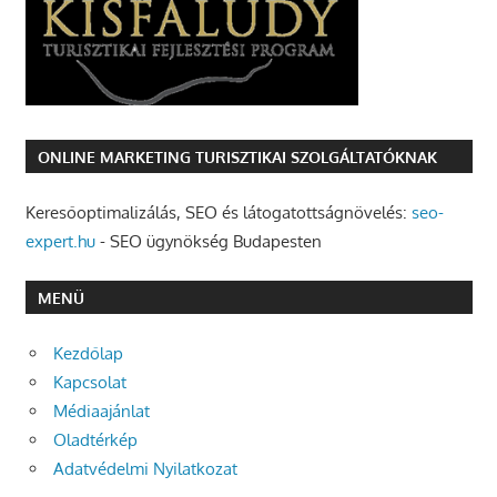
ONLINE MARKETING TURISZTIKAI SZOLGÁLTATÓKNAK
Keresőoptimalizálás, SEO és látogatottságnövelés:
seo-
expert.hu
- SEO ügynökség Budapesten
MENÜ
Kezdőlap
Kapcsolat
Médiaajánlat
Oladtérkép
Adatvédelmi Nyilatkozat