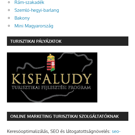
Rám-szakadék
Szemlő-hegyi-barlang
Bakony
Mini Magyarország
TURISZTIKAI PÁLYÁZATOK
ONLINE MARKETING TURISZTIKAI SZOLGÁLTATÓKNAK
Keresőoptimalizálás, SEO és látogatottságnövelés:
seo-