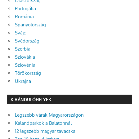
Olaszország
Portugália
Románia
Spanyolország
Svájc
Svédország
Szerbia
Szlovákia
Szlovénia
Törökország
Ukrajna
KIRÁNDULÓHELYEK
Legszebb várak Magyarországon
Kalandparkok a Balatonnál
12 legszebb magyar tavacska