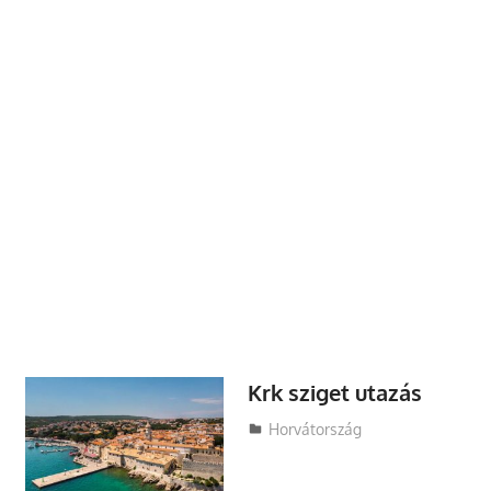
Krk sziget utazás
Utazasok.org
Horvátország