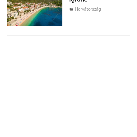
Utazasok.org
Horvátország