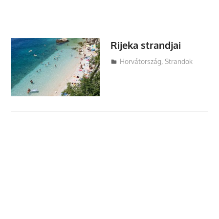
Rijeka strandjai
Utazasok.org
Horvátország
,
Strandok