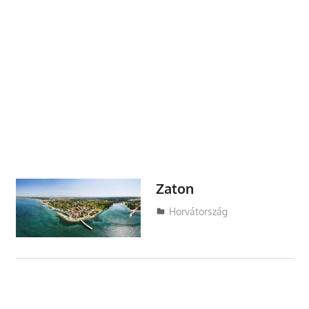
Zaton
Utazasok.org
Horvátország