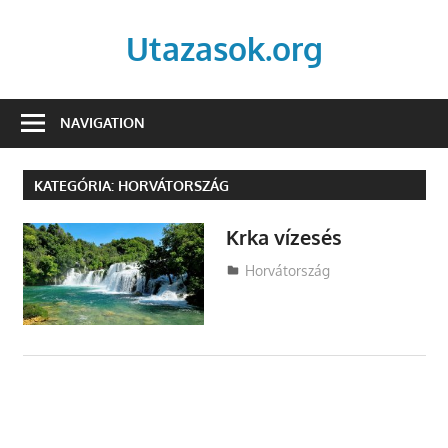
Skip
to
Utazasok.org
content
NAVIGATION
KATEGÓRIA:
HORVÁTORSZÁG
Krka vízesés
Utazasok.org
Horvátország