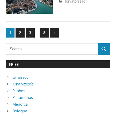
Utazasok.org
Horvátország
Bejegyzések
…
Next
1
2
3
8
»
Posts
lapozása
Search
SEARCH
for:
FRISS
Limassol
Krka vízesés
Paphos
Platamonas
Menorca
Bologna