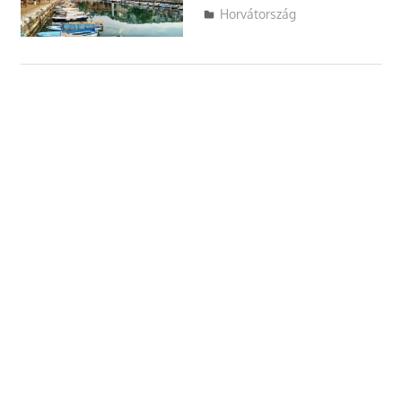
Utazasok.org
Horvátország