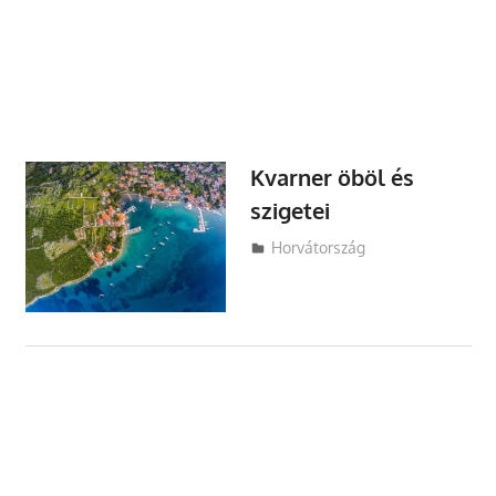
Kvarner öböl és
szigetei
Utazasok.org
Horvátország