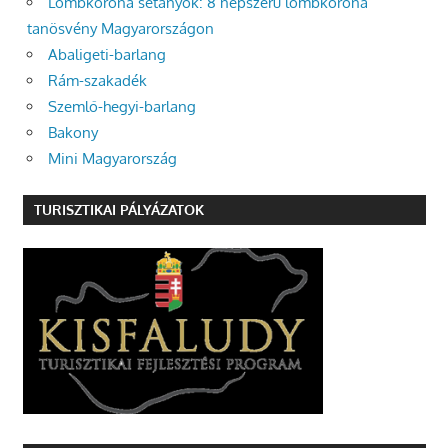
Lombkorona sétányok: 8 népszerű lombkorona
tanösvény Magyarországon
Abaligeti-barlang
Rám-szakadék
Szemlő-hegyi-barlang
Bakony
Mini Magyarország
TURISZTIKAI PÁLYÁZATOK