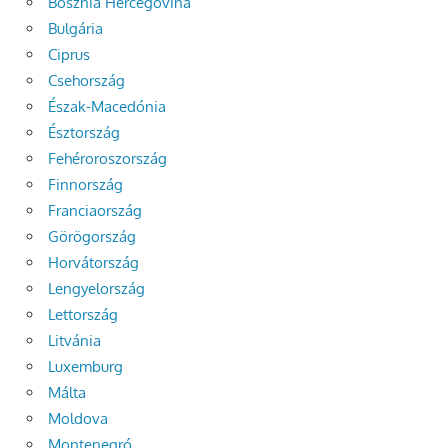
Bosznia Hercegovina
Bulgária
Ciprus
Csehország
Észak-Macedónia
Észtország
Fehéroroszország
Finnország
Franciaország
Görögország
Horvátország
Lengyelország
Lettország
Litvánia
Luxemburg
Málta
Moldova
Montenegró