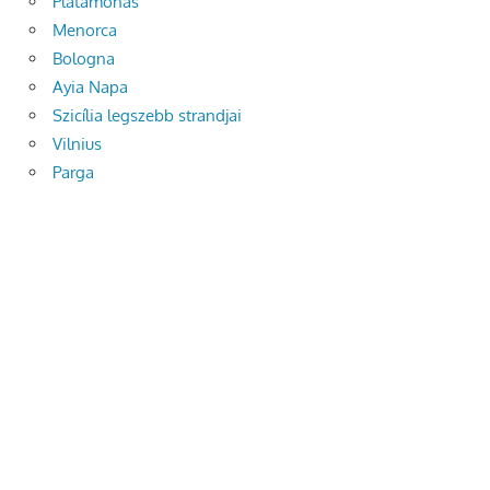
Platamonas
Menorca
Bologna
Ayia Napa
Szicília legszebb strandjai
Vilnius
Parga