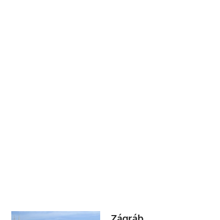
Zágráb