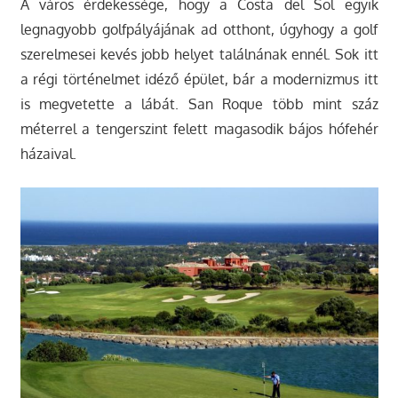
A város érdekessége, hogy a Costa del Sol egyik
legnagyobb golfpályájának ad otthont, úgyhogy a golf
szerelmesei kevés jobb helyet találnának ennél. Sok itt
a régi történelmet idéző épület, bár a modernizmus itt
is megvetette a lábát. San Roque több mint száz
méterrel a tengerszint felett magasodik bájos hófehér
házaival.