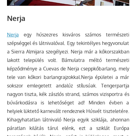
Nerja
Nerja
egy húszezres kisváros számos természeti
szépséggel és látnivalóval. Egy tekintélyes hegyvonulat
a Sierra Almijara szegélyezi. Nerja már a kőkorszakban
lakott település volt. Bámulatra méltó természeti
képződménye a Cuevas de Nerja cseppkőbarlang, mely
tele van kőkori barlangrajzokkal.Nerja épületei a már
sokszor emlegetett andalúz stílusúak. Tengerpartja
nagyon tiszta, kék zászlós strand, számos vizisportra és
búvárkodásra is lehetőséget ad! Minden évben a
helyiek lüktető karnevált rendeznek Húsvét tiszteletére.
Kihagyhatatlan látnivaló Nerja egyik sziklája, ahonnan
páratlan kilátás tárul elénk, ezt a sziklát Európa