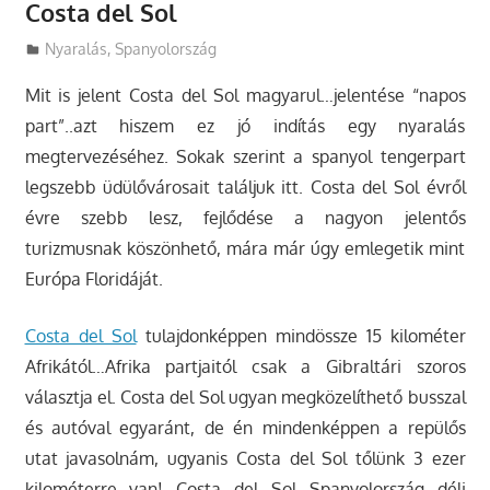
Costa del Sol
Utazasok.org
Nyaralás
,
Spanyolország
Mit is jelent Costa del Sol magyarul…jelentése “napos
part”..azt hiszem ez jó indítás egy nyaralás
megtervezéséhez. Sokak szerint a spanyol tengerpart
legszebb üdülővárosait találjuk itt. Costa del Sol évről
évre szebb lesz, fejlődése a nagyon jelentős
turizmusnak köszönhető, mára már úgy emlegetik mint
Európa Floridáját.
Costa del Sol
tulajdonképpen mindössze 15 kilométer
Afrikától…Afrika partjaitól csak a Gibraltári szoros
választja el. Costa del Sol ugyan megközelíthető busszal
és autóval egyaránt, de én mindenképpen a repülős
utat javasolnám, ugyanis Costa del Sol tőlünk 3 ezer
kilométerre van! Costa del Sol Spanyolország déli