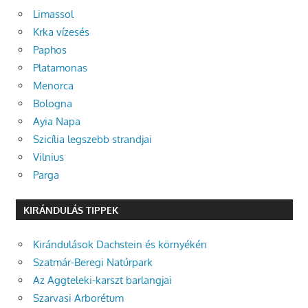
Limassol
Krka vízesés
Paphos
Platamonas
Menorca
Bologna
Ayia Napa
Szicília legszebb strandjai
Vilnius
Parga
KIRÁNDULÁS TIPPEK
Kirándulások Dachstein és környékén
Szatmár-Beregi Natúrpark
Az Aggteleki-karszt barlangjai
Szarvasi Arborétum