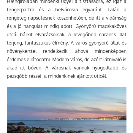
Fuengirolaban mindenki ügyel a tisztaságra, ez igaz a
tengerpartra és a belvárosra egyaránt. Talán a
rengeteg napsütésnek köszönhetően, de itt a vidámság
és a jó hangulat mindig adott. Gyönyörű macskaköves
utcái bárkit elvarázsolnak, a levegőben narancs illat
terjeng, fantasztikus élmény. A város gyönyörű állat és
növénykerttel rendelkezik, ahová mindenképpen
érdemes ellátogatni. Modern város, de azért látnivaló is
akad itt bőven. A városnak vannak nyugodtabb és
pezsgőbb részei is, mindenkinek ajánlott uticél.