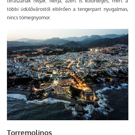
teraszának hívják. Nerja, azért is különleges, mert a
többi üdülővárostól eltérően a tengerpart nyugalmas,
nincs tömegnyomor.
Torremolinos