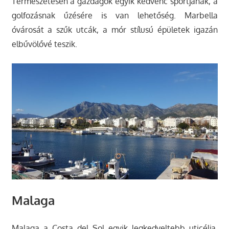
Természetesen a gazdagok egyik kedvenc sportjának, a
golfozásnak űzésére is van lehetőség. Marbella
óvárosát a szűk utcák, a mór stílusú épületek igazán
elbűvölővé teszik.
Malaga
Malaga a Costa del Sol egyik legkedveltebb uticélja,