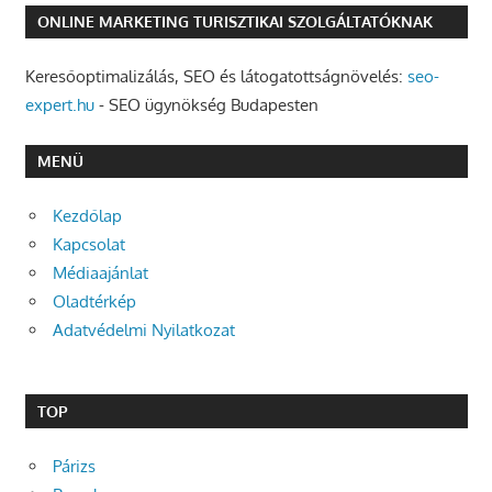
ONLINE MARKETING TURISZTIKAI SZOLGÁLTATÓKNAK
Keresőoptimalizálás, SEO és látogatottságnövelés:
seo-
expert.hu
- SEO ügynökség Budapesten
MENÜ
Kezdőlap
Kapcsolat
Médiaajánlat
Oladtérkép
Adatvédelmi Nyilatkozat
TOP
Párizs