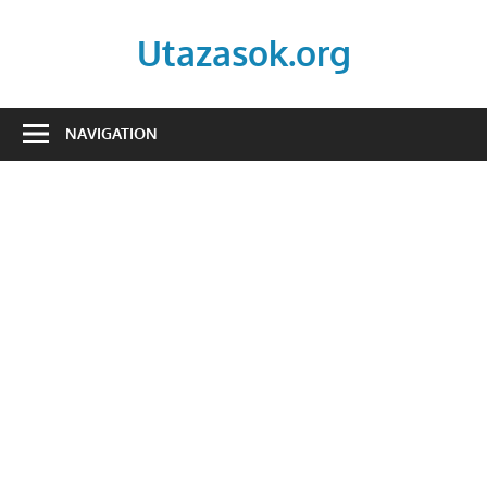
Skip
to
Utazasok.org
content
NAVIGATION