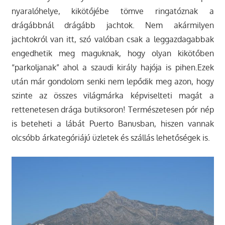
nyaralóhelye, kikötőjébe tömve ringatóznak a
drágábbnál drágább jachtok. Nem akármilyen
jachtokról van itt, szó valóban csak a leggazdagabbak
engedhetik meg maguknak, hogy olyan kikötőben
“parkoljanak” ahol a szaudi király hajója is pihen.Ezek
után már gondolom senki nem lepődik meg azon, hogy
szinte az összes világmárka képviselteti magát a
rettenetesen drága butiksoron! Természetesen pór nép
is beteheti a lábát Puerto Banusban, hiszen vannak
olcsóbb árkategóriájú üzletek és szállás lehetőségek is.