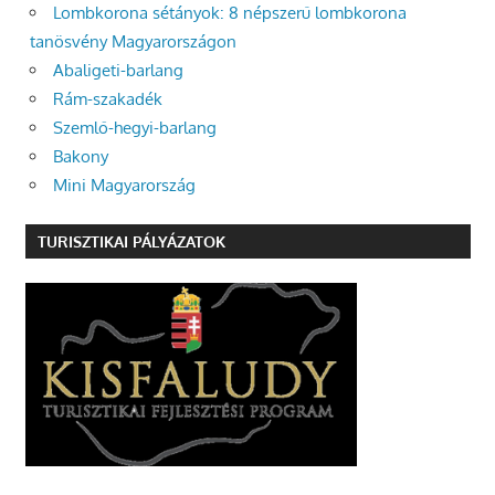
Lombkorona sétányok: 8 népszerű lombkorona
tanösvény Magyarországon
Abaligeti-barlang
Rám-szakadék
Szemlő-hegyi-barlang
Bakony
Mini Magyarország
TURISZTIKAI PÁLYÁZATOK