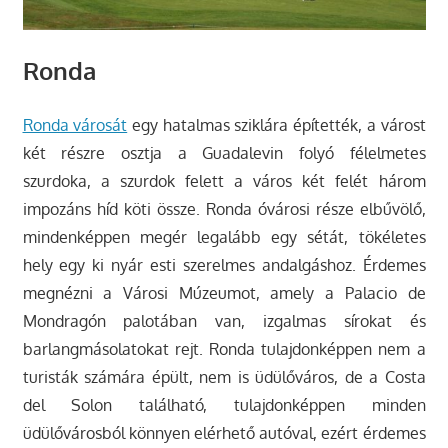
Ronda
Ronda városát
egy hatalmas sziklára építették, a várost
két részre osztja a Guadalevin folyó félelmetes
szurdoka, a szurdok felett a város két felét három
impozáns híd köti össze. Ronda óvárosi része elbűvölő,
mindenképpen megér legalább egy sétát, tökéletes
hely egy ki nyár esti szerelmes andalgáshoz. Érdemes
megnézni a Városi Múzeumot, amely a Palacio de
Mondragón palotában van, izgalmas sírokat és
barlangmásolatokat rejt. Ronda tulajdonképpen nem a
turisták számára épült, nem is üdülőváros, de a Costa
del Solon található, tulajdonképpen minden
üdülővárosból könnyen elérhető autóval, ezért érdemes