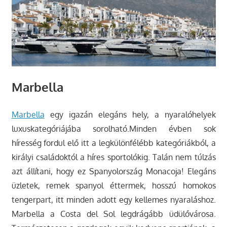
Marbella
Marbella
egy igazán elegáns hely, a nyaralóhelyek
luxuskategóriájába sorolható.Minden évben sok
híresség fordul elő itt a legkülönfélébb kategóriákból, a
királyi családoktól a híres sportolókig. Talán nem túlzás
azt állítani, hogy ez Spanyolország Monacoja! Elegáns
üzletek, remek spanyol éttermek, hosszú homokos
tengerpart, itt minden adott egy kellemes nyaraláshoz.
Marbella a Costa del Sol legdrágább üdülővárosa.