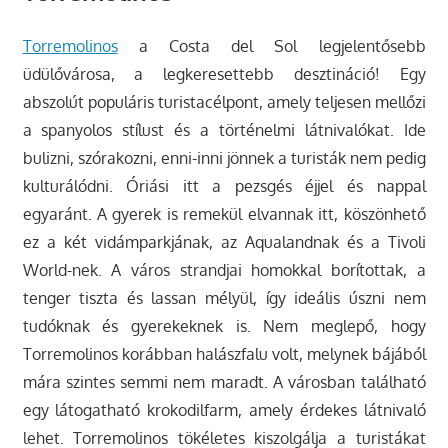
Torremolinos
a Costa del Sol legjelentősebb
üdülővárosa, a legkeresettebb desztináció! Egy
abszolút populáris turistacélpont, amely teljesen mellőzi
a spanyolos stílust és a történelmi látnivalókat. Ide
bulizni, szórakozni, enni-inni jönnek a turisták nem pedig
kulturálódni. Óriási itt a pezsgés éjjel és nappal
egyaránt. A gyerek is remekül elvannak itt, köszönhető
ez a két vidámparkjának, az Aqualandnak és a Tivoli
World-nek. A város strandjai homokkal borítottak, a
tenger tiszta és lassan mélyül, így ideális úszni nem
tudóknak és gyerekeknek is. Nem meglepő, hogy
Torremolinos korábban halászfalu volt, melynek bájából
mára szintes semmi nem maradt. A városban található
egy látogatható krokodilfarm, amely érdekes látnivaló
lehet. Torremolinos tökéletes kiszolgálja a turistákat