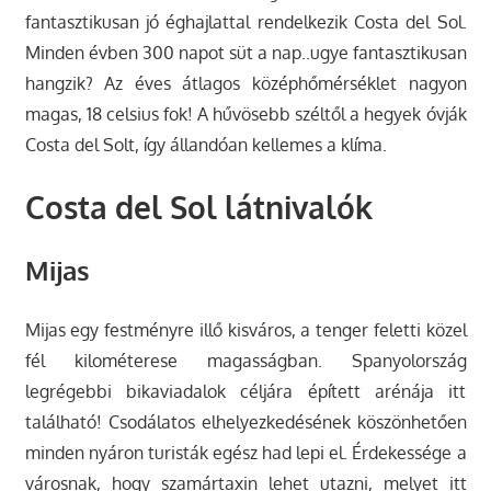
fantasztikusan jó éghajlattal rendelkezik Costa del Sol.
Minden évben 300 napot süt a nap..ugye fantasztikusan
hangzik? Az éves átlagos középhőmérséklet nagyon
magas, 18 celsius fok! A hűvösebb széltől a hegyek óvják
Costa del Solt, így állandóan kellemes a klíma.
Costa del Sol látnivalók
Mijas
Mijas egy festményre illő kisváros, a tenger feletti közel
fél kilométerese magasságban. Spanyolország
legrégebbi bikaviadalok céljára épített arénája itt
található! Csodálatos elhelyezkedésének köszönhetően
minden nyáron turisták egész had lepi el. Érdekessége a
városnak, hogy szamártaxin lehet utazni, melyet itt