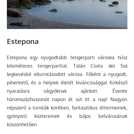
Estepona
Estepona egy nyugodtabb tengerparti városka húsz
kilométeres tengerparttal. Talán Costa del Sol
legkevésbé elturistásodott városa. Főként a nyugodt,
pihentető, és a helyiek életét kiváncsisággal fürkésző
nyaralásra vágyóknak ajánlott. Évente
háromszázhuszonöt napon át süt itt a nap! Nagyon
népszerű a turisták körében, fantasztikus éttermeinek,
gyönyörű köztereinek és bájos belvárosának
köszönhetően