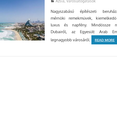
Utazasok.org
Ázsia
,
Városlátogatások
Nagyszabású építészeti beruház
mérnöki remekművek, kiemelkedő
luxus és napfény. Mindössze 
Dubairól, az Egyesült Arab Em
legnagyobb városáról.
READ MORE