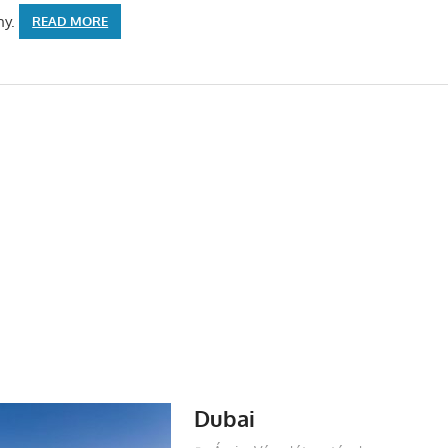
ny.
READ MORE
Dubai