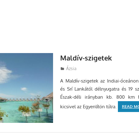
Maldív-szigetek
Utazasok.org
Ázsia
A Maldív-szigetek az Indiai-óceánon 
és Srí Lankától délnyugatra és 19 sz
Észak-déli irányban kb. 800 km h
kicsivel az Egyenlítőn túlra.
READ M