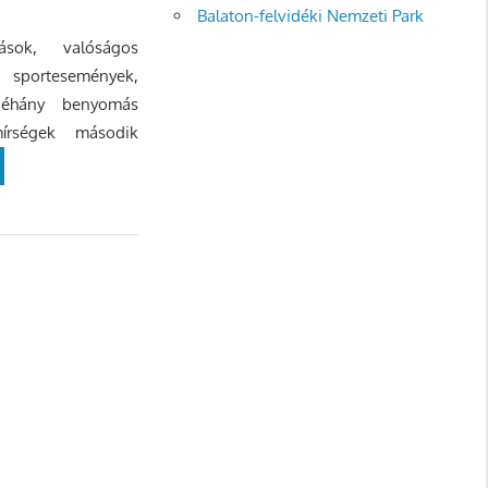
Balaton-felvidéki Nemzeti Park
ások, valóságos
 sportesemények,
néhány benyomás
írségek második