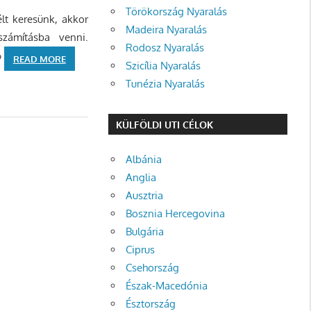
Törökország Nyaralás
lt keresünk, akkor
Madeira Nyaralás
zámításba venni.
Rodosz Nyaralás
?
READ MORE
Szicília Nyaralás
Tunézia Nyaralás
KÜLFÖLDI UTI CÉLOK
Albánia
Anglia
Ausztria
Bosznia Hercegovina
Bulgária
Ciprus
Csehország
Észak-Macedónia
Észtország