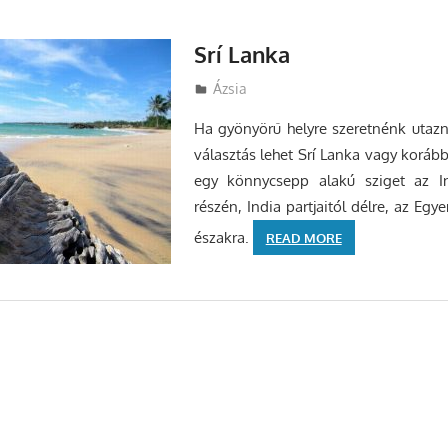
Srí Lanka
Utazasok.org
Ázsia
Ha gyönyörű helyre szeretnénk utazn
választás lehet Srí Lanka vagy koráb
egy könnycsepp alakú sziget az In
részén, India partjaitól délre, az Egy
északra.
READ MORE