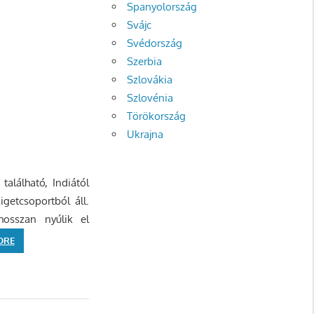
Spanyolország
Svájc
Svédország
Szerbia
Szlovákia
Szlovénia
Törökország
Ukrajna
található, Indiától
igetcsoportból áll.
osszan nyúlik el
ORE