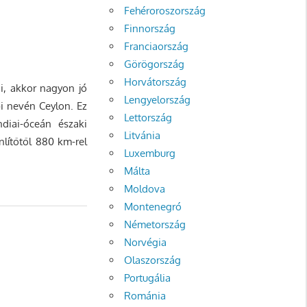
Fehéroroszország
Finnország
Franciaország
Görögország
Horvátország
i, akkor nagyon jó
Lengyelország
bi nevén Ceylon. Ez
Lettország
diai-óceán északi
Litvánia
enlítőtől 880 km-rel
Luxemburg
Málta
Moldova
Montenegró
Németország
Norvégia
Olaszország
Portugália
Románia