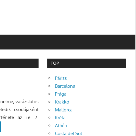
TOP
Párizs
Barcelona
Prága
énelme, varázslatos
Krakkó
etedik csodájaként
Mallorca
ténete az i.e. 7.
Kréta
Athén
Costa del Sol