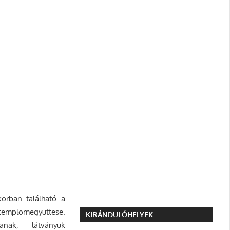
korban található a
mplomegyüttese.
KIRÁNDULÓHELYEK
ztanak, látványuk