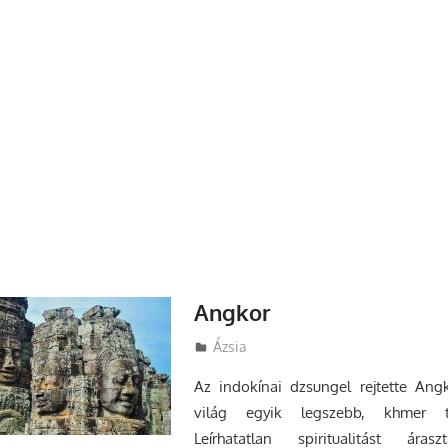
Angkor
Utazasok.org
Ázsia
Az indokínai dzsungel rejtette Ang
világ egyik legszebb, khmer te
Leírhatatlan spiritualitást áras