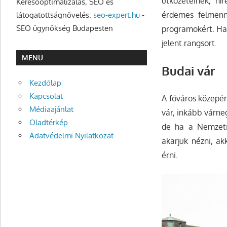
ütközeteinek, hí
Keresőoptimalizálás, SEO és
érdemes felmenn
látogatottságnövelés:
seo-expert.hu
-
SEO ügynökség Budapesten
programokért. Ha 
jelent rangsort.
MENÜ
Budai vár
Kezdőlap
Kapcsolat
A főváros közepén
Médiaajánlat
vár, inkább várne
Oladtérkép
de ha a Nemzeti 
Adatvédelmi Nyilatkozat
akarjuk nézni, ak
érni.