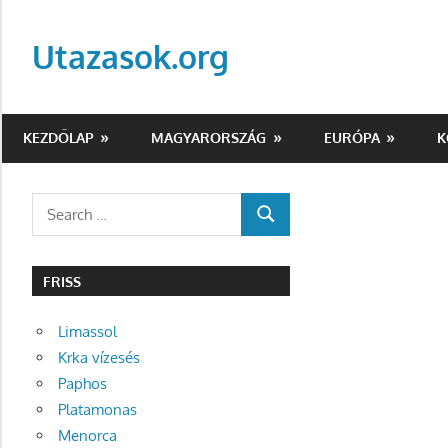
Skip
to
Utazasok.org
content
KEZDŐLAP
MAGYARORSZÁG
EURÓPA
K
Search
SEARCH
for:
FRISS
Limassol
Krka vízesés
Paphos
Platamonas
Menorca