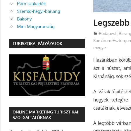
Rám-szakadék
Szemlő-hegyi-barlang
Bakony
Legszebb
Mini Magyarország
Utazasok.org
Budapest
,
Baran
Komárom-Esztergo
TURISZTIKAI PÁLYÁZATOK
megye
Hazánkban körülbe
azt a húszat, am
Kisnánáig, sok szé
A várak építészet
hegyek tetejére
csatáknak, elvesz
ONLINE MARKETING TURISZTIKAI
SZOLGÁLTATÓKNAK
A legtöbb várban