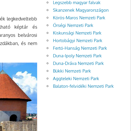
Legszebb magyar falvak
Skanzenek Magyarországon
Körös-Maros Nemzeti Park
yék legkedveltebb
Őrségi Nemzeti Park
álható képtár és
Kiskunsági Nemzeti Park
aranyos belvárosi
Hortobágyi Nemzeti Park
ászdákban, és nem
Fertő-Hanság Nemzeti Park
Duna-Ipoly Nemzeti Park
Duna-Dráva Nemzeti Park
Bükki Nemzeti Park
Aggteleki Nemzeti Park
Balaton-felvidéki Nemzeti Park