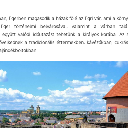
ban, Egerben magasodik a házak fölé az Egri vár, ami a körn
a. Eger történelmi belvárosával, valamint a várban tal
al együtt valódi időutazást tehetünk a királyok korába. Az 
ővelkednek a tradicionális éttermekben, kávézókban, cukr
 ajándékboltokban.