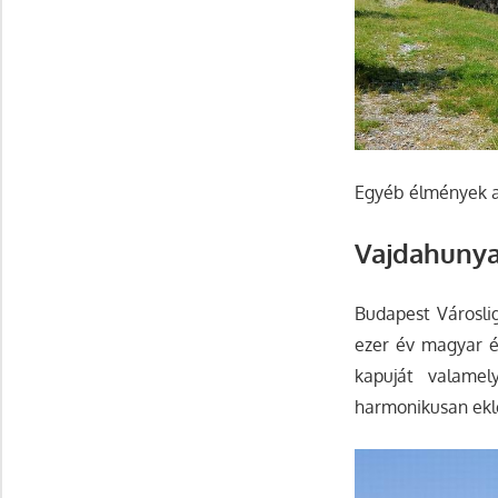
Egyéb élmények a 
Vajdahunya
Budapest Városlig
ezer év magyar ép
kapuját valame
harmonikusan ekl