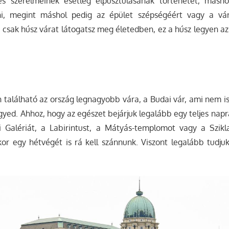
res szerelmeinek esetleg elpusztulásának történetét, másho
i, megint máshol pedig az épület szépségéért vagy a vár
csak húsz várat látogatsz meg életedben, ez a húsz legyen a
 található az ország legnagyobb vára, a Budai vár, ami nem i
gyed. Ahhoz, hogy az egészet bejárjuk legalább egy teljes nap
Galériát, a Labirintust, a Mátyás-templomot vagy a Szikl
kor egy hétvégét is rá kell szánnunk. Viszont legalább tudju