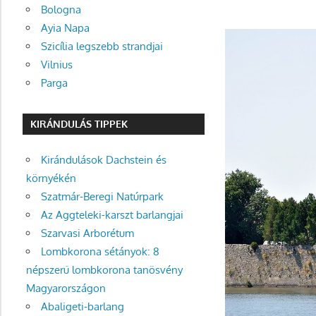
Bologna
Ayia Napa
Szicília legszebb strandjai
Vilnius
Parga
KIRÁNDULÁS TIPPEK
Kirándulások Dachstein és
környékén
Szatmár-Beregi Natúrpark
Az Aggteleki-karszt barlangjai
Szarvasi Arborétum
Lombkorona sétányok: 8
népszerű lombkorona tanösvény
Magyarországon
Abaligeti-barlang