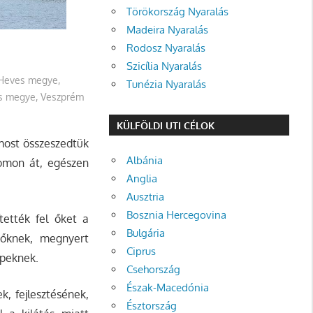
Törökország Nyaralás
Madeira Nyaralás
Rodosz Nyaralás
Szicília Nyaralás
Heves megye
,
Tunézia Nyaralás
s megye
,
Veszprém
KÜLFÖLDI UTI CÉLOK
most összeszedtük
Albánia
gomon át, egészen
Anglia
Ausztria
Bosznia Hercegovina
tették fel őket a
Bulgária
dőknek, megnyert
Ciprus
épeknek.
Csehország
Észak-Macedónia
, fejlesztésének,
Észtország