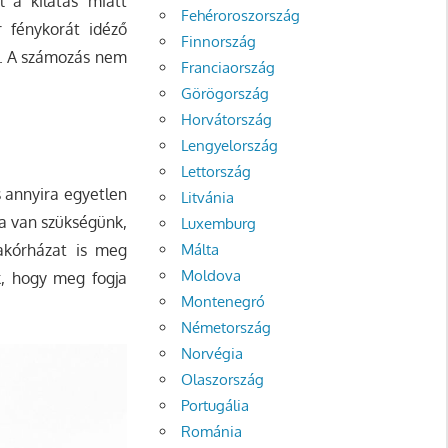
l a kilátás miatt
Fehéroroszország
 fénykorát idéző
Finnország
z. A számozás nem
Franciaország
Görögország
Horvátország
Lengyelország
Lettország
s annyira egyetlen
Litvánia
ra van szükségünk,
Luxemburg
akórházat is meg
Málta
Moldova
k, hogy meg fogja
Montenegró
Németország
Norvégia
Olaszország
Portugália
Románia