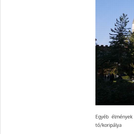
Egyéb élmények a
tó/koripálya