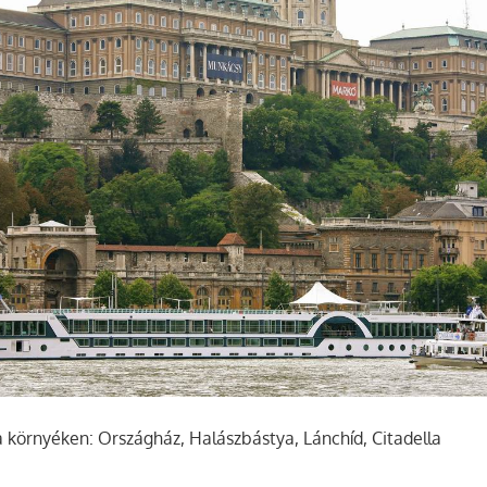
környéken: Országház, Halászbástya, Lánchíd, Citadella