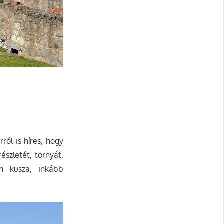
ról is híres, hogy
szletét, tornyát,
m kusza, inkább