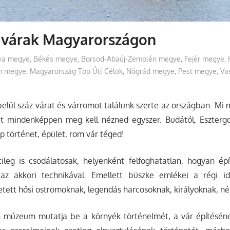
 várak Magyarországon
ya megye
,
Békés megye
,
Borsod-Abaúj-Zemplén megye
,
Fejér megye
,
m megye
,
Magyarország Top Úti Célok
,
Nógrád megye
,
Pest megye
,
Va
lül száz várat és várromot találunk szerte az országban. Mi 
it mindenképpen meg kell nézned egyszer. Budától, Eszter
p történet, épület, rom vár téged!
ileg is csodálatosak, helyenként felfoghatatlan, hogyan épí
 az akkori technikával. Emellett büszke emlékei a régi i
etett hősi ostromoknak, legendás harcosoknak, királyoknak, n
 múzeum mutatja be a környék történelmét, a vár építésének