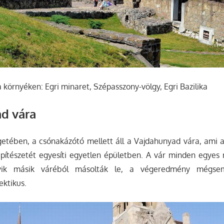
környéken: Egri minaret, Szépasszony-völgy, Egri Bazilika
d vára
etében, a csónakázótó mellett áll a Vajdahunyad vára, ami ar
ítészetét egyesíti egyetlen épületben. A vár minden egyes ré
lyik másik váréból másolták le, a végeredmény mégse
ektikus.