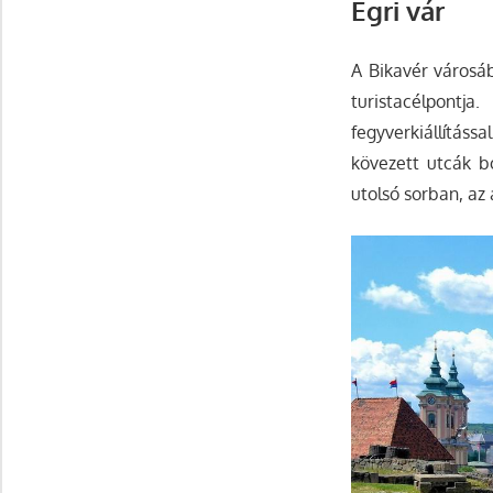
Egri vár
A Bikavér városá
turistacélpontj
fegyverkiállításs
kövezett utcák b
utolsó sorban, az