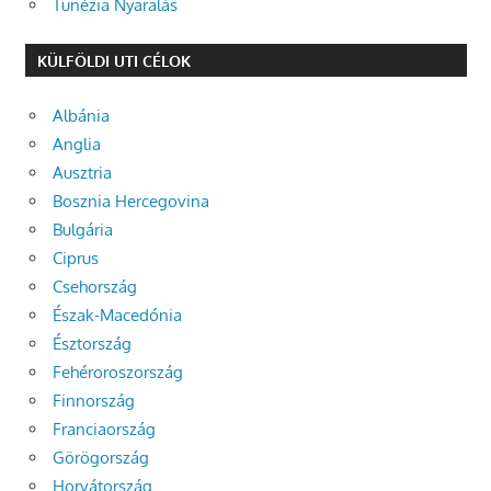
Tunézia Nyaralás
KÜLFÖLDI UTI CÉLOK
Albánia
Anglia
Ausztria
Bosznia Hercegovina
Bulgária
Ciprus
Csehország
Észak-Macedónia
Észtország
Fehéroroszország
Finnország
Franciaország
Görögország
Horvátország