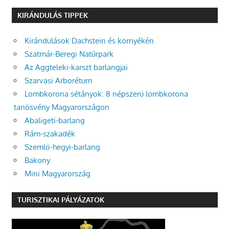
KIRÁNDULÁS TIPPEK
Kirándulások Dachstein és környékén
Szatmár-Beregi Natúrpark
Az Aggteleki-karszt barlangjai
Szarvasi Arborétum
Lombkorona sétányok: 8 népszerű lombkorona
tanösvény Magyarországon
Abaligeti-barlang
Rám-szakadék
Szemlő-hegyi-barlang
Bakony
Mini Magyarország
TURISZTIKAI PÁLYÁZATOK