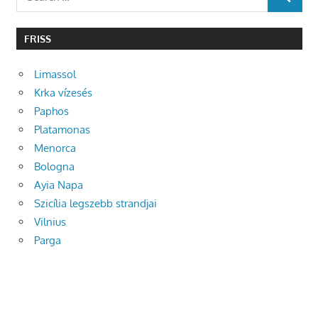
SEARCH
for:
FRISS
Limassol
Krka vízesés
Paphos
Platamonas
Menorca
Bologna
Ayia Napa
Szicília legszebb strandjai
Vilnius
Parga