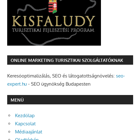
ONLINE MARKETING TURISZTIKAI SZOLGÁLTATÓKNAK
Keresőoptimalizálás, SEO és látogatottságnövelés:
seo-
expert.hu
- SEO ügynökség Budapesten
MENÜ
Kezdőlap
Kapcsolat
Médiaajánlat
Oladtérkép