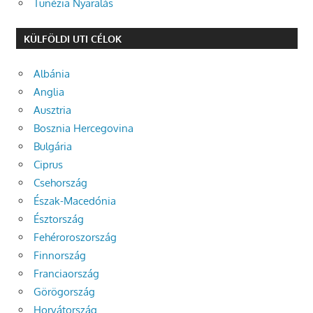
Tunézia Nyaralás
KÜLFÖLDI UTI CÉLOK
Albánia
Anglia
Ausztria
Bosznia Hercegovina
Bulgária
Ciprus
Csehország
Észak-Macedónia
Észtország
Fehéroroszország
Finnország
Franciaország
Görögország
Horvátország