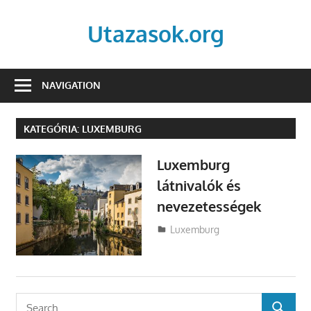
Skip
to
Utazasok.org
content
NAVIGATION
KATEGÓRIA:
LUXEMBURG
Luxemburg
látnivalók és
nevezetességek
Utazasok.org
Luxemburg
Search