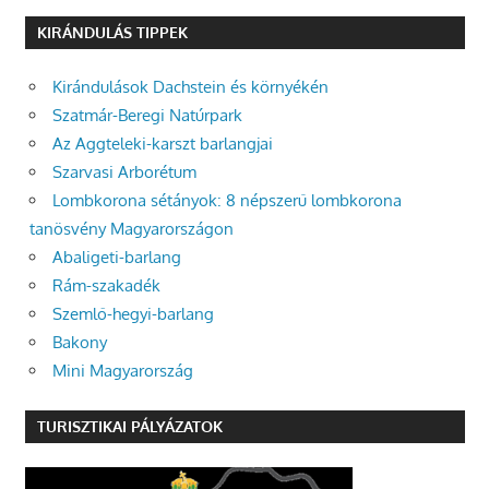
KIRÁNDULÁS TIPPEK
Kirándulások Dachstein és környékén
Szatmár-Beregi Natúrpark
Az Aggteleki-karszt barlangjai
Szarvasi Arborétum
Lombkorona sétányok: 8 népszerű lombkorona
tanösvény Magyarországon
Abaligeti-barlang
Rám-szakadék
Szemlő-hegyi-barlang
Bakony
Mini Magyarország
TURISZTIKAI PÁLYÁZATOK