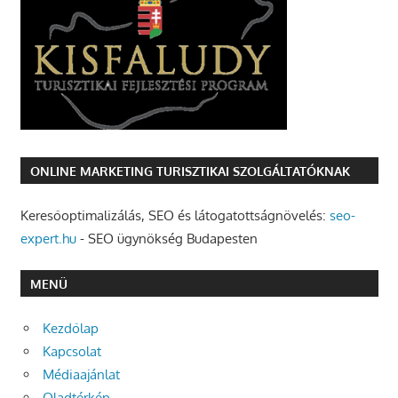
ONLINE MARKETING TURISZTIKAI SZOLGÁLTATÓKNAK
Keresőoptimalizálás, SEO és látogatottságnövelés:
seo-
expert.hu
- SEO ügynökség Budapesten
MENÜ
Kezdőlap
Kapcsolat
Médiaajánlat
Oladtérkép