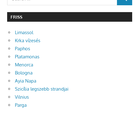
SEARCH
for:
FRISS
Limassol
Krka vízesés
Paphos
Platamonas
Menorca
Bologna
Ayia Napa
Szicília legszebb strandjai
Vilnius
Parga