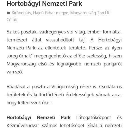
Hortobágyi Nemzeti Park
Utazasok.org
Kirándulás
,
Hajdú-Bihar megye
,
Magyarország Top Úti
Célok
Szikes puszták, vadregényes vízi világ, ember formálta,
természet által visszahódított táj! A Hortobágyi
Nemzeti Park az ellentétek területe. Persze az ilyen
„öreg úrnak” megengedhető az efféle szelesség, hiszen
Magyarország első és legnagyobb nemzeti parkjáról
van szó.
Ráadásul a puszta a Világörökség része is. Csodálatos
területek és kultúrtörténeti érdekességek várnak arra,
hogy felfedezzük őket.
Hortobágyi Nemzeti Park
Látogatóközpont és
Kézművesudvar számos lehetőséget kínál a nemzeti