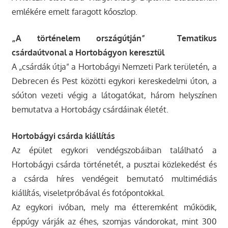
emlékére emelt faragott kőoszlop.
„A történelem országútján” ­ Tematikus
csárdaútvonal a Hortobágyon keresztül
A „csárdák útja” a Hortobágyi Nemzeti Park területén, a
Debrecen és Pest közötti egykori kereskedelmi úton, a
sóúton vezeti végig a látogatókat, három helyszínen
bemutatva a Hortobágy csárdáinak életét.
Hortobágyi csárda kiállítás
Az épület egykori vendégszobáiban található a
Hortobágyi csárda történetét, a pusztai közlekedést és
a csárda híres vendégeit bemutató multimédiás
kiállítás, viseletpróbával és fotópontokkal.
Az egykori ivóban, mely ma étteremként működik,
éppúgy várják az éhes, szomjas vándorokat, mint 300