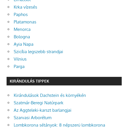
Krka vízesés
Paphos
Platamonas
Menorca
Bologna
Ayia Napa
Szicília legszebb strandjai
Vilnius
Parga
KIRÁNDULÁS TIPPEK
Kirándulások Dachstein és környékén
Szatmár-Beregi Natúrpark
Az Aggteleki-karszt barlangjai
Szarvasi Arborétum
Lombkorona sétányok: 8 népszerű lombkorona