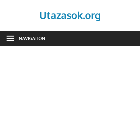
Skip
to
Utazasok.org
content
NAVIGATION