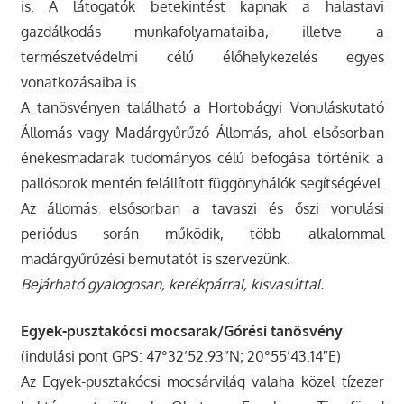
is. A látogatók betekintést kapnak a halastavi
gazdálkodás munkafolyamataiba, illetve a
természetvédelmi célú élőhelykezelés egyes
vonatkozásaiba is.
A tanösvényen található a Hortobágyi Vonuláskutató
Állomás vagy Madárgyűrűző Állomás, ahol elsősorban
énekesmadarak tudományos célú befogása történik a
pallósorok mentén felállított függönyhálók segítségével.
Az állomás elsősorban a tavaszi és őszi vonulási
periódus során működik, több alkalommal
madárgyűrűzési bemutatót is szervezünk.
Bejárható gyalogosan, kerékpárral, kisvasúttal.
Egyek-pusztakócsi mocsarak/Górési tanösvény
(indulási pont GPS: 47°32’52.93″N; 20°55’43.14″E)
Az Egyek-pusztakócsi mocsárvilág valaha közel tízezer