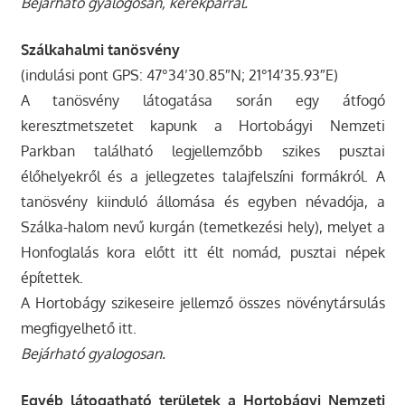
Bejárható gyalogosan, kerékpárral.
Szálkahalmi tanösvény
(indulási pont GPS: 47°34’30.85″N; 21°14’35.93″E)
A tanösvény látogatása során egy átfogó
keresztmetszetet kapunk a Hortobágyi Nemzeti
Parkban található legjellemzőbb szikes pusztai
élőhelyekről és a jellegzetes talajfelszíni formákról. A
tanösvény kiinduló állomása és egyben névadója, a
Szálka-halom nevű kurgán (temetkezési hely), melyet a
Honfoglalás kora előtt itt élt nomád, pusztai népek
építettek.
A Hortobágy szikeseire jellemző összes növénytársulás
megfigyelhető itt.
Bejárható gyalogosan.
Egyéb látogatható területek a Hortobágyi Nemzeti