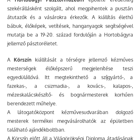
szekérállásként szolgált, ahol megpihentek a pusztán
átutazók és a vásárokra érkezők. A kiállítás élethű
bábuk, élőképek, vetítések, hanganyagok segítségével
mutatja be a 19-20. század fordulóján a Hortobágyra
jellemző pásztoréletet.
A
Körszín
kiállítását a térségre jellemző kézműves
mesterségek élőképszerű megjelenítése teszi
egyedülállóvá. Itt megtekinthető a szíjgyártó-, a
fazekas-, a csizmadia-, a kovács-, kalapos-,
mézeskalácskészítő- és bognármesterek korhűen
berendezett műhelye.
A látogatóközpont kézművesudvarában dolgozó
mesterek termékei megvásárolhatók az épületben
található ajándékboltban.
A Körszín előtt áll a Világörökségi Diploma átadásának