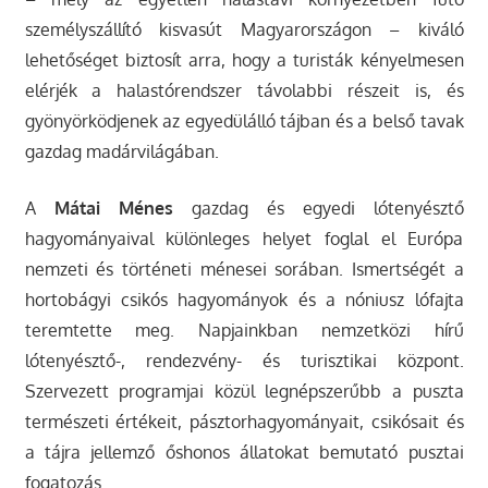
személyszállító kisvasút Magyarországon – kiváló
lehetőséget biztosít arra, hogy a turisták kényelmesen
elérjék a halastórendszer távolabbi részeit is, és
gyönyörködjenek az egyedülálló tájban és a belső tavak
gazdag madárvilágában.
A
Mátai Ménes
gazdag és egyedi lótenyésztő
hagyományaival különleges helyet foglal el Európa
nemzeti és történeti ménesei sorában. Ismertségét a
hortobágyi csikós hagyományok és a nóniusz lófajta
teremtette meg. Napjainkban nemzetközi hírű
lótenyésztő-, rendezvény- és turisztikai központ.
Szervezett programjai közül legnépszerűbb a puszta
természeti értékeit, pásztorhagyományait, csikósait és
a tájra jellemző őshonos állatokat bemutató pusztai
fogatozás.