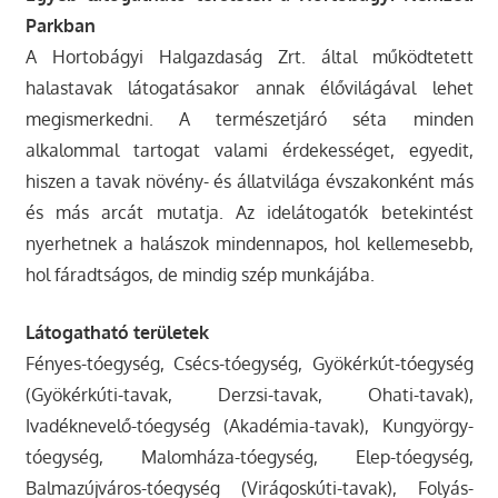
Parkban
A Hortobágyi Halgazdaság Zrt. által működtetett
halastavak látogatásakor annak élővilágával lehet
megismerkedni. A természetjáró séta minden
alkalommal tartogat valami érdekességet, egyedit,
hiszen a tavak növény- és állatvilága évszakonként más
és más arcát mutatja. Az idelátogatók betekintést
nyerhetnek a halászok mindennapos, hol kellemesebb,
hol fáradtságos, de mindig szép munkájába.
Látogatható területek
Fényes-tóegység, Csécs-tóegység, Gyökérkút-tóegység
(Gyökérkúti-tavak, Derzsi-tavak, Ohati-tavak),
Ivadéknevelő-tóegység (Akadémia-tavak), Kungyörgy-
tóegység, Malomháza-tóegység, Elep-tóegység,
Balmazújváros-tóegység (Virágoskúti-tavak), Folyás-