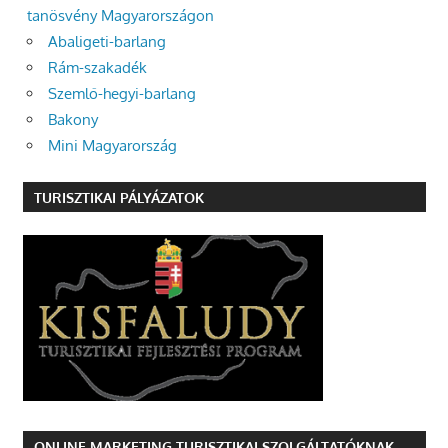
tanösvény Magyarországon
Abaligeti-barlang
Rám-szakadék
Szemlő-hegyi-barlang
Bakony
Mini Magyarország
TURISZTIKAI PÁLYÁZATOK
ONLINE MARKETING TURISZTIKAI SZOLGÁLTATÓKNAK