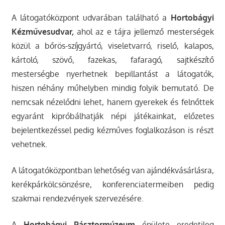
A látogatóközpont udvarában található a
Hortobágyi
Kézművesudvar,
ahol az e tájra jellemző mesterségek
közül a bőrös-szíjgyártó, viseletvarró, riselő, kalapos,
kártoló, szövő, fazekas, fafaragó, sajtkészítő
mesterségbe nyerhetnek bepillantást a látogatók,
hiszen néhány műhelyben mindig folyik bemutató. De
nemcsak nézelődni lehet, hanem gyerekek és felnőttek
egyaránt kipróbálhatják népi játékainkat, előzetes
bejelentkezéssel pedig kézműves foglalkozáson is részt
vehetnek.
A látogatóközpontban lehetőség van ajándékvásárlásra,
kerékpárkölcsönzésre, konferenciatermeiben pedig
szakmai rendezvények szervezésére.
A
Hortobágyi Pásztormúzeum
épülete eredetileg