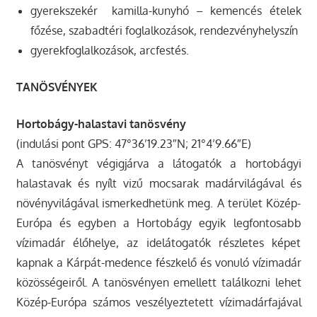
gyerekszekér kamilla-kunyhó – kemencés ételek
főzése, szabadtéri foglalkozások, rendezvényhelyszín
gyerekfoglalkozások, arcfestés.
TANÖSVÉNYEK
Hortobágy-halastavi tanösvény
(indulási pont GPS: 47°36’19.23″N; 21°4’9.66″E)
A tanösvényt végigjárva a látogatók a hortobágyi
halastavak és nyílt vizű mocsarak madárvilágával és
növényvilágával ismerkedhetünk meg. A terület Közép-
Európa és egyben a Hortobágy egyik legfontosabb
vízimadár élőhelye, az idelátogatók részletes képet
kapnak a Kárpát-medence fészkelő és vonuló vízimadár
közösségeiről. A tanösvényen emellett találkozni lehet
Közép-Európa számos veszélyeztetett vízimadárfajával