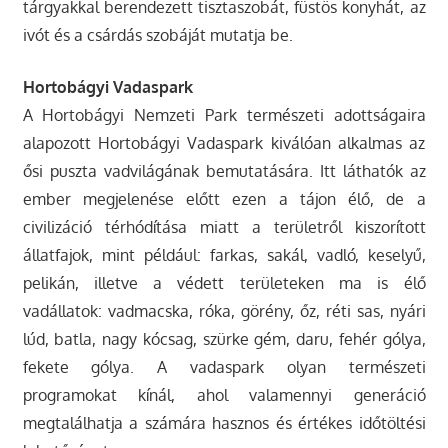
tárgyakkal berendezett tisztaszobát, füstös konyhát, az
ivót és a csárdás szobáját mutatja be.
Hortobágyi Vadaspark
A Hortobágyi Nemzeti Park természeti adottságaira
alapozott Hortobágyi Vadaspark kiválóan alkalmas az
ősi puszta vadvilágának bemutatására. Itt láthatók az
ember megjelenése előtt ezen a tájon élő, de a
civilizáció térhódítása miatt a területről kiszorított
állatfajok, mint például: farkas, sakál, vadló, keselyű,
pelikán, illetve a védett területeken ma is élő
vadállatok: vadmacska, róka, görény, őz, réti sas, nyári
lúd, batla, nagy kócsag, szürke gém, daru, fehér gólya,
fekete gólya. A vadaspark olyan természeti
programokat kínál, ahol valamennyi generáció
megtalálhatja a számára hasznos és értékes időtöltési