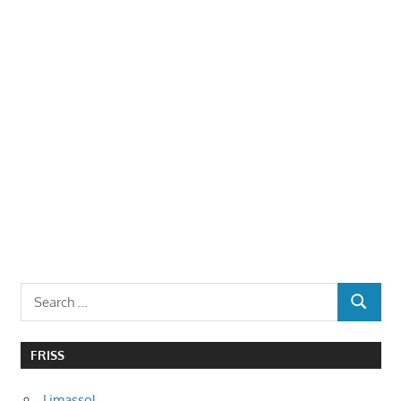
Search
SEARCH
for:
FRISS
Limassol