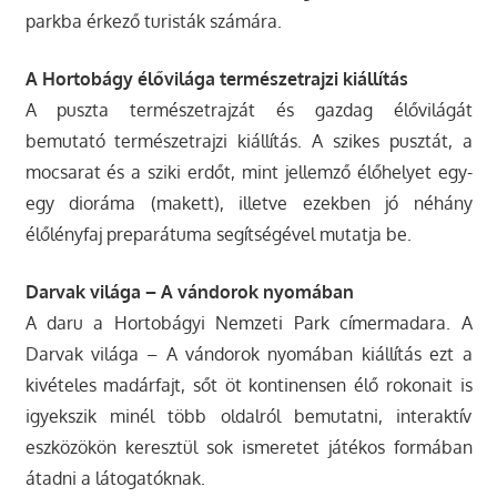
parkba érkező turisták számára.
A Hortobágy élővilága­ természetrajzi kiállítás
A puszta természetrajzát és gazdag élővilágát
bemutató természetrajzi kiállítás. A szikes pusztát, a
mocsarat és a sziki erdőt, mint jellemző élőhelyet egy-
egy dioráma (makett), illetve ezekben jó néhány
élőlényfaj preparátuma segítségével mutatja be.
Darvak világa – A vándorok nyomában
A daru a Hortobágyi Nemzeti Park címermadara. A
Darvak világa – A vándorok nyomában kiállítás ezt a
kivételes madárfajt, sőt öt kontinensen élő rokonait is
igyekszik minél több oldalról bemutatni, interaktív
eszközökön keresztül sok ismeretet játékos formában
átadni a látogatóknak.