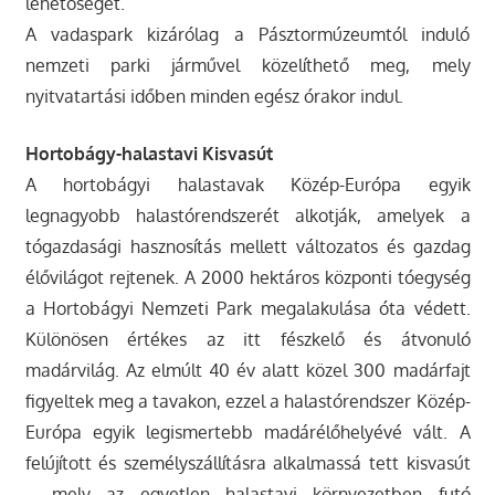
lehetőséget.
A vadaspark kizárólag a Pásztormúzeumtól induló
nemzeti parki járművel közelíthető meg, mely
nyitvatartási időben minden egész órakor indul.
Hortobágy-halastavi Kisvasút
A hortobágyi halastavak Közép-Európa egyik
legnagyobb halastórendszerét alkotják, amelyek a
tógazdasági hasznosítás mellett változatos és gazdag
élővilágot rejtenek. A 2000 hektáros központi tóegység
a Hortobágyi Nemzeti Park megalakulása óta védett.
Különösen értékes az itt fészkelő és átvonuló
madárvilág. Az elmúlt 40 év alatt közel 300 madárfajt
figyeltek meg a tavakon, ezzel a halastórendszer Közép-
Európa egyik legismertebb madárélőhelyévé vált. A
felújított és személyszállításra alkalmassá tett kisvasút
– mely az egyetlen halastavi környezetben futó