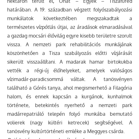
hektáron terült el, Ohat – Egyek – Tiszafüred
határában. A 19. században végzett folyószabályozási
munkálatok következtében megszakadtak a
természetes vízpótlás útjai, az áradások elmaradásával
a gazdag mocsári élővilág egyre kisebb területre szorult
vissza. A nemzeti park rehabilitációs munkájának
köszönhetően a Tisza szabályozás előtti vízjárását
sikerült visszaállítani. A madarak hamar birtokukba
vették a régi-új élőhelyeket, amelyek valóságos
vízimadár-paradicsommá váltak. A tanösvényen
található a Górés tanya, ahol megismerhető a Filagória
halom, és ennek kapcsán a kurgánok, kunhalmok
története, betekintés nyerhető a nemzeti park
madárrepatriáló telepén folyó munkába bemutató
volierek (nagy kültéri ketrecek) segítségével. A
tanösvény kultúrtörténeti emléke a Meggyes csárda.