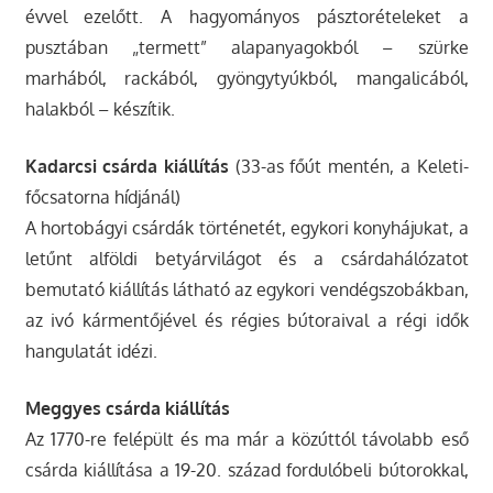
évvel ezelőtt. A hagyományos pásztorételeket a
pusztában „termett” alapanyagokból – szürke
marhából, rackából, gyöngytyúkból, mangalicából,
halakból – készítik.
Kadarcsi csárda kiállítás
(33-as főút mentén, a Keleti-
főcsatorna hídjánál)
A hortobágyi csárdák történetét, egykori konyhájukat, a
letűnt alföldi betyárvilágot és a csárdahálózatot
bemutató kiállítás látható az egykori vendégszobákban,
az ivó kármentőjével és régies bútoraival a régi idők
hangulatát idézi.
Meggyes csárda kiállítás
Az 1770-re felépült és ma már a közúttól távolabb eső
csárda kiállítása a 19-20. század fordulóbeli bútorokkal,