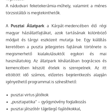
A nádudvari feketekerámia-műhely, valamint a ménes
törzsistállói is megtekinthetők.
A
Pusztai Állatpark
a Kárpát-medencében élő régi
magyar háziállatfajtákat, azok tartásának különböző
módjait és tárgyi eszközeit mutatja be. Egy kiállítás
keretében a puszta jellegzetes fajtáinak története is
megismerhető kialakulásuktól egykori és mai
használatukig. Az állatpark kínálatában bográcsos és
kemencében készült ételek is szerepelnek. Az itt
eltöltött idő számos, előzetes bejelentkezés alapján
igényelhető programmal is színesíthető:
pusztai virtus játékok
„pusztapatika” – gyógynövény foglalkozás
pusztai játszótér tájjellegű fajátékokkal,