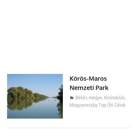
Körös-Maros
Nemzeti Park
Utazasok.org
Békés megye
,
Kirándulás
,
Magyarország Top Úti Célok