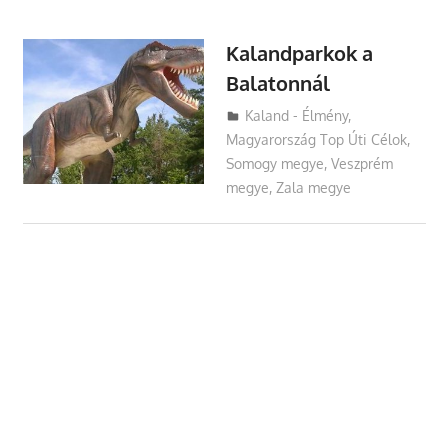
Kalandparkok a
Balatonnál
Utazasok.org
Kaland - Élmény
,
Magyarország Top Úti Célok
,
Somogy megye
,
Veszprém
megye
,
Zala megye