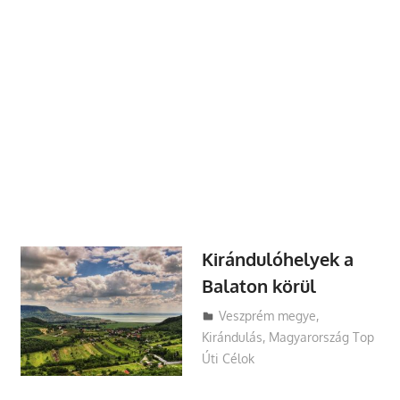
Kirándulóhelyek a
Balaton körül
Utazasok.org
Veszprém megye
,
Kirándulás
,
Magyarország Top
Úti Célok