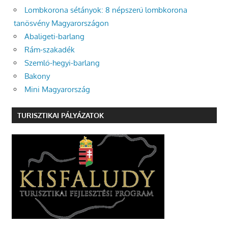
Lombkorona sétányok: 8 népszerű lombkorona
tanösvény Magyarországon
Abaligeti-barlang
Rám-szakadék
Szemlő-hegyi-barlang
Bakony
Mini Magyarország
TURISZTIKAI PÁLYÁZATOK