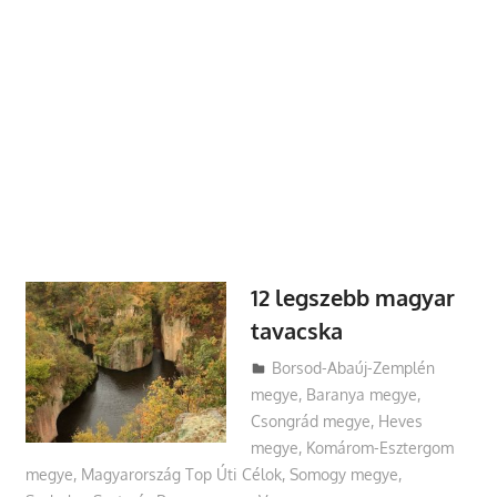
12 legszebb magyar
tavacska
Utazasok.org
Borsod-Abaúj-Zemplén
megye
,
Baranya megye
,
Csongrád megye
,
Heves
megye
,
Komárom-Esztergom
megye
,
Magyarország Top Úti Célok
,
Somogy megye
,