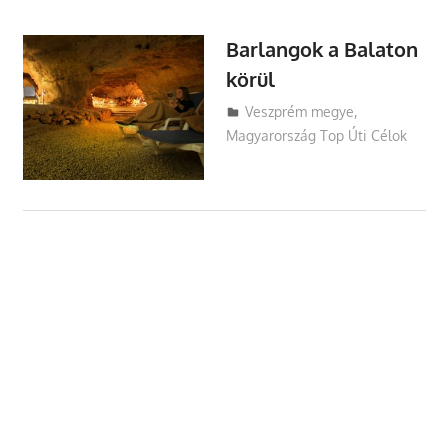
Barlangok a Balaton
körül
Utazasok.org
Veszprém megye
,
Magyarország Top Úti Célok