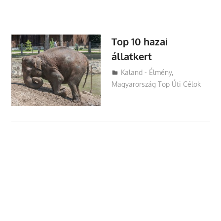
Top 10 hazai
állatkert
Utazasok.org
Kaland - Élmény
,
Magyarország Top Úti Célok