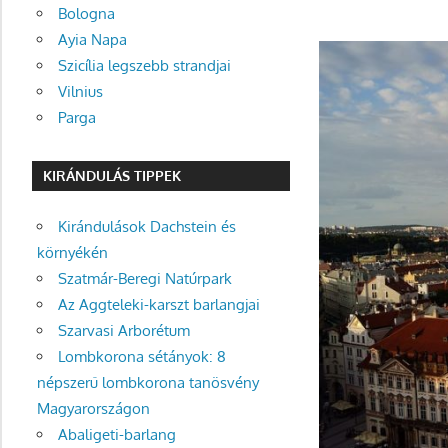
Bologna
Ayia Napa
Szicília legszebb strandjai
Vilnius
Parga
KIRÁNDULÁS TIPPEK
Kirándulások Dachstein és
környékén
Szatmár-Beregi Natúrpark
Az Aggteleki-karszt barlangjai
Szarvasi Arborétum
Lombkorona sétányok: 8
népszerű lombkorona tanösvény
Magyarországon
Abaligeti-barlang