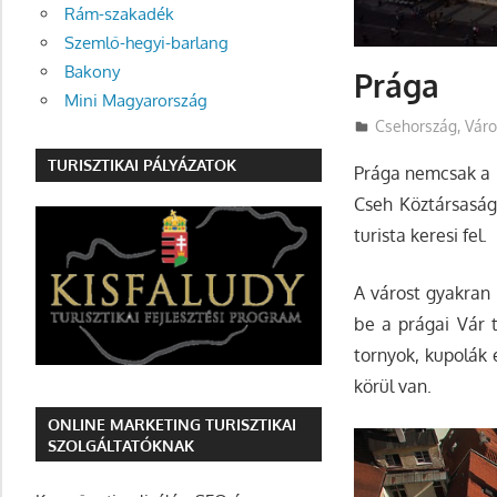
Rám-szakadék
Szemlő-hegyi-barlang
Bakony
Prága
Mini Magyarország
Utazasok.org
Csehország
,
Váro
TURISZTIKAI PÁLYÁZATOK
Prága nemcsak a k
Cseh Köztársaság 
turista keresi fel.
A várost gyakran 
be a prágai Vár 
tornyok, kupolák 
körül van.
ONLINE MARKETING TURISZTIKAI
SZOLGÁLTATÓKNAK