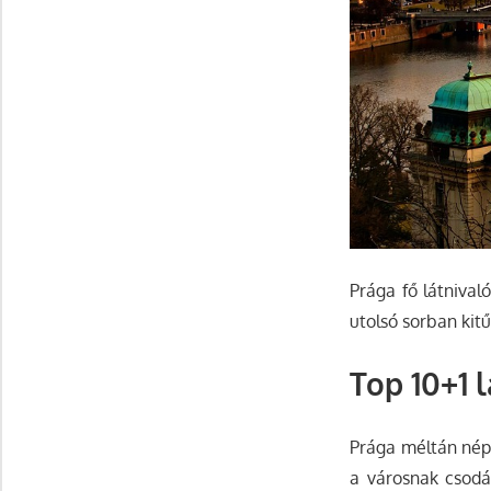
Prága fő látniva
utolsó sorban kit
Top 10+1 
Prága méltán néps
a városnak csodá