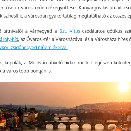
lentősebb városi műemlékegyüttese. Kanyargós kis utcáit cso
 színesítik, a városban gyakorlatilag megtalálható az összes épí
ő látnivalói a várnegyed a
Szt. Vitus
csodálatos gótikus szé
ároly-híd
, az Óvárosi-tér a Városházával és a Városháza híres ór
ykori zsidónegyed műemlékeivel
.
, kupolák, a Moldván átívelő hidak mellett egészen külön
a város több pontján is.