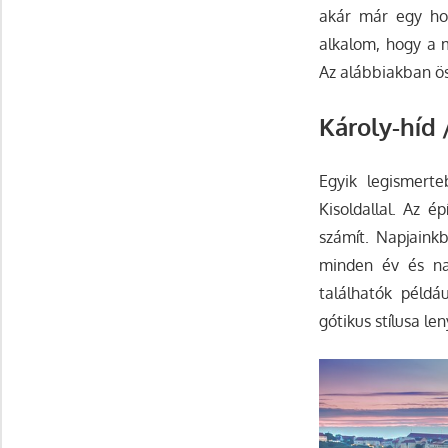
akár már egy hos
alkalom, hogy a m
Az alábbiakban ös
Károly-híd 
Egyik legismert
Kisoldallal. Az 
számít. Napjainkb
minden év és na
találhatók példá
gótikus stílusa le