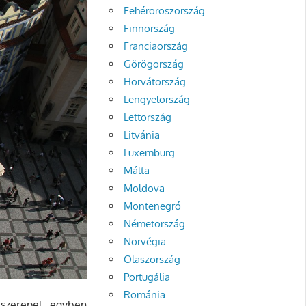
Fehéroroszország
Finnország
Franciaország
Görögország
Horvátország
Lengyelország
Lettország
Litvánia
Luxemburg
Málta
Moldova
Montenegró
Németország
Norvégia
Olaszország
Portugália
Románia
 szerepel, egyben