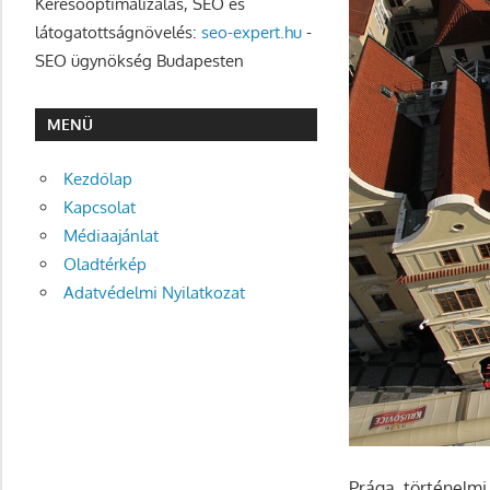
Keresőoptimalizálás, SEO és
látogatottságnövelés:
seo-expert.hu
-
SEO ügynökség Budapesten
MENÜ
Kezdőlap
Kapcsolat
Médiaajánlat
Oladtérkép
Adatvédelmi Nyilatkozat
Prága történelmi