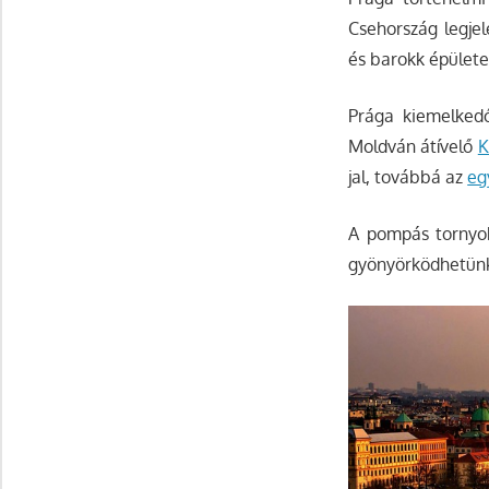
Csehország legje
és barokk épületek
Prága kiemelked
Moldván átívelő
K
jal, továbbá az
eg
A pompás tornyok
gyönyörködhetünk 