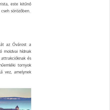
ista, este kitűnő
s cseh sörözőben.
 át az Óvárost a
ló moldvai hídnak
i attrakcióknak és
műemléki tornyok
ká vez, amelynek