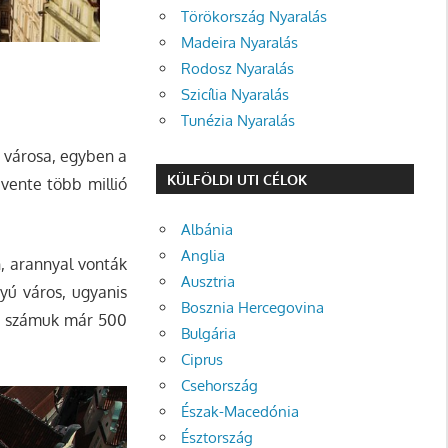
Törökország Nyaralás
Madeira Nyaralás
Rodosz Nyaralás
Szicília Nyaralás
Tunézia Nyaralás
 városa, egyben a
KÜLFÖLDI UTI CÉLOK
évente több millió
Albánia
Anglia
n, arannyal vonták
Ausztria
yú város, ugyanis
Bosznia Hercegovina
egi számuk már 500
Bulgária
Ciprus
Csehország
Észak-Macedónia
Észtország