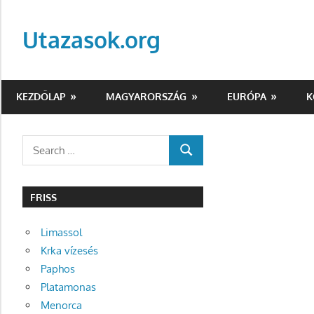
Skip
to
Utazasok.org
content
KEZDŐLAP
MAGYARORSZÁG
EURÓPA
K
Search
SEARCH
for:
FRISS
Limassol
Krka vízesés
Paphos
Platamonas
Menorca