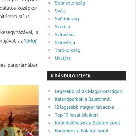
Spanyolország
dálatos középkori
Svájc
tészeti stílus.
Svédország
Szerbia
kesegyházával, a
Szlovákia
ájával, az ’
Orloj
’-
Szlovénia
Törökország
Ukrajna
leges panorámában
KIRÁNDULÓHELYEK
Legszebb várak Magyarországon
Kalandparkok a Balatonnál
12 legszebb magyar tavacska
Top 10 hazai állatkert
Kirándulóhelyek a Balaton körül
Barlangok a Balaton körül