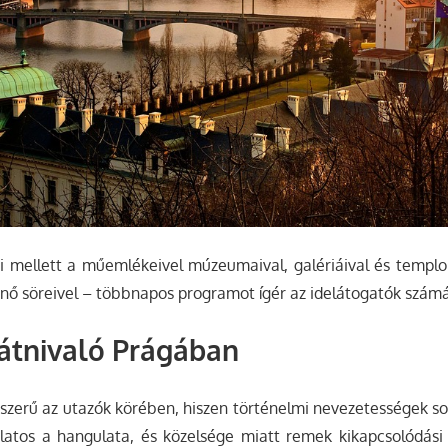
lói mellett a műemlékeivel múzeumaival, galériáival és temp
űnő söreivel – többnapos programot ígér az idelátogatók szám
látnivaló Prágában
zerű az utazók körében, hiszen történelmi nevezetességek sor
latos a hangulata, és közelsége miatt remek kikapcsolódási 