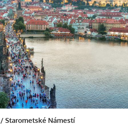
r / Starometské Námestí