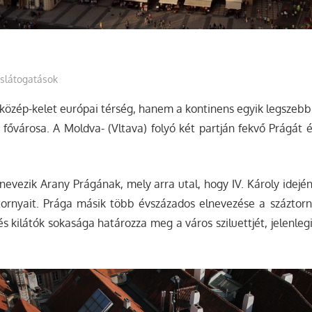
slátogatások
özép-kelet európai térség, hanem a kontinens egyik legszebb
fővárosa. A Moldva- (Vltava) folyó két partján fekvő Prágát 
nevezik Arany Prágának, mely arra utal, hogy IV. Károly idejé
tornyait. Prága másik több évszázados elnevezése a száztorn
és kilátók sokasága határozza meg a város sziluettjét, jelenl