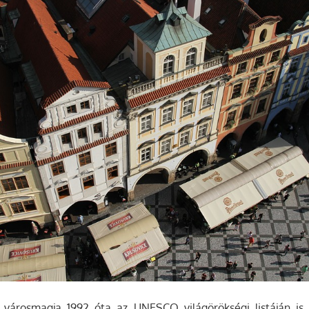
 városmagja 1992 óta az UNESCO világörökségi listáján is