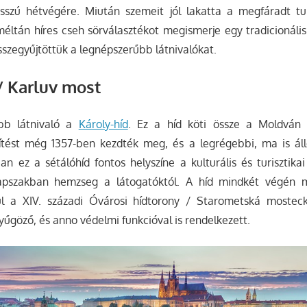
szú hétvégére. Miután szemeit jól lakatta a megfáradt tur
éltán híres cseh sörválasztékot megismerje egy tradicionáli
szegyűjtöttük a legnépszerűbb látnivalókat.
/ Karluv most
ebb látnivaló a
Károly-híd
. Ez a híd köti össze a Moldván
építést még 1357-ben kezdték meg, és a legrégebbi, ma is ál
an ez a sétálóhíd fontos helyszíne a kulturális és turisztika
pszakban hemzseg a látogatóktól. A híd mindkét végén 
ul a XIV. századi Óvárosi hídtorony / Starometská mostec
nyűgöző, és anno védelmi funkcióval is rendelkezett.