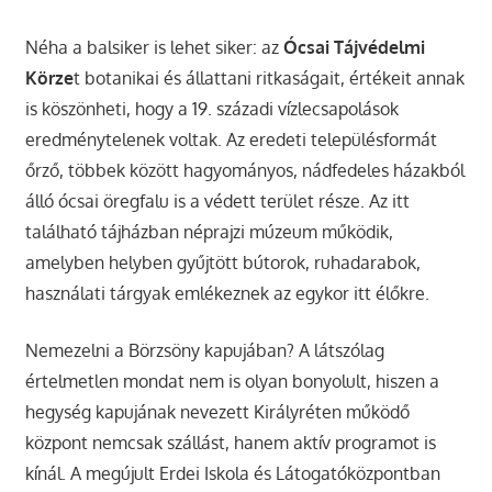
Néha a balsiker is lehet siker: az
Ócsai Tájvédelmi
Körze
t botanikai és állattani ritkaságait, értékeit annak
is köszönheti, hogy a 19. századi vízlecsapolások
eredménytelenek voltak. Az eredeti településformát
őrző, többek között hagyományos, nádfedeles házakból
álló ócsai öregfalu is a védett terület része. Az itt
található tájházban néprajzi múzeum működik,
amelyben helyben gyűjtött bútorok, ruhadarabok,
használati tárgyak emlékeznek az egykor itt élőkre.
Nemezelni a Börzsöny kapujában? A látszólag
értelmetlen mondat nem is olyan bonyolult, hiszen a
hegység kapujának nevezett Királyréten működő
központ nemcsak szállást, hanem aktív programot is
kínál. A megújult Erdei Iskola és Látogatóközpontban