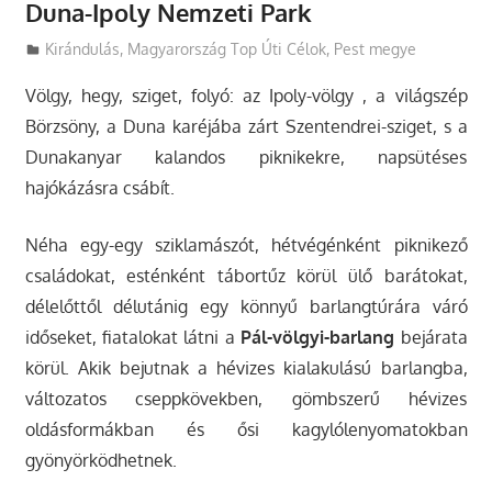
Duna-Ipoly Nemzeti Park
Utazasok.org
Kirándulás
,
Magyarország Top Úti Célok
,
Pest megye
Völgy, hegy, sziget, folyó: az Ipoly-völgy , a világszép
Börzsöny, a Duna karéjába zárt Szentendrei-sziget, s a
Dunakanyar kalandos piknikekre, napsütéses
hajókázásra csábít.
Néha egy-egy sziklamászót, hétvégénként piknikező
családokat, esténként tábortűz körül ülő barátokat,
délelőttől délutánig egy könnyű barlangtúrára váró
időseket, fiatalokat látni a
Pál-völgyi-barlang
bejárata
körül. Akik bejutnak a hévizes kialakulású barlangba,
változatos cseppkövekben, gömbszerű hévizes
oldásformákban és ősi kagylólenyomatokban
gyönyörködhetnek.