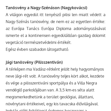
Tanösvény a Nagy-Szénáson (Nagykovácsi)
A világon egyedül itt tenyésző pilisi len miatt védett a
Nagy-Szénás tanösvény, de nem ez az egyetlen értéke:
az Európa Tanács Európa Diploma adományozásával
ismerte el a kontinensen egyedülállóan gazdag dolomit
vegetáció természetvédelmi értékét.
Egész évben szabadon látogatható.
Jági tanösvény (Pilisszentiván)
A térképen ma Vadász-rétként jelölt hely hagyományos
neve Jági-rét volt. A tanösvény teljes kört alkot, kezdete
és vége a pilisszentiváni sportpálya és a Villa Negra
vendéglő parkolójában van. A 3,5 km-es séta alatt
megismerkedhetünk a terület geológiai, állattani,
növénytani értékeivel, egy kis tavacska élővilágával.
Indulás előtt feltétlenül érdemes beszerezni a