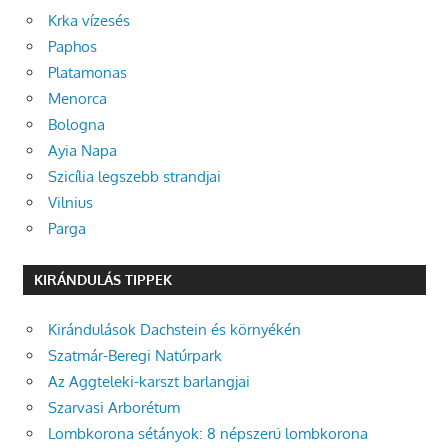
Krka vízesés
Paphos
Platamonas
Menorca
Bologna
Ayia Napa
Szicília legszebb strandjai
Vilnius
Parga
KIRÁNDULÁS TIPPEK
Kirándulások Dachstein és környékén
Szatmár-Beregi Natúrpark
Az Aggteleki-karszt barlangjai
Szarvasi Arborétum
Lombkorona sétányok: 8 népszerű lombkorona