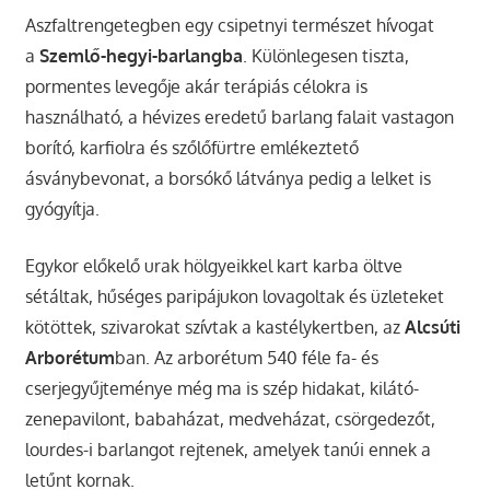
Aszfaltrengetegben egy csipetnyi természet hívogat
a
Szemlő-hegyi-barlangba
. Különlegesen tiszta,
pormentes levegője akár terápiás célokra is
használható, a hévizes eredetű barlang falait vastagon
borító, karfiolra és szőlőfürtre emlékeztető
ásványbevonat, a borsókő látványa pedig a lelket is
gyógyítja.
Egykor előkelő urak hölgyeikkel kart karba öltve
sétáltak, hűséges paripájukon lovagoltak és üzleteket
kötöttek, szivarokat szívtak a kastélykertben, az
Alcsúti
Arborétum
ban. Az arborétum 540 féle fa- és
cserjegyűjteménye még ma is szép hidakat, kilátó-
zenepavilont, babaházat, medveházat, csörgedezőt,
lourdes-i barlangot rejtenek, amelyek tanúi ennek a
letűnt kornak.