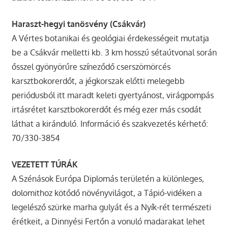
Haraszt-hegyi tanösvény (Csákvár)
A Vértes botanikai és geológiai érdekességeit mutatja
be a Csákvár melletti kb. 3 km hosszú sétaútvonal során
ősszel gyönyörűre színeződő cserszömörcés
karsztbokorerdőt, a jégkorszak előtti melegebb
periódusból itt maradt keleti gyertyánost, virágpompás
irtásrétet karsztbokorerdőt és még ezer más csodát
láthat a kiránduló. Információ és szakvezetés kérhető:
70/330-3854
VEZETETT TÚRÁK
A Szénások Európa Diplomás területén a különleges,
dolomithoz kötődő növényvilágot, a Tápió-vidéken a
legelésző szürke marha gulyát és a Nyík-rét természeti
érétkeit, a Dinnyési Fertőn a vonuló madarakat lehet