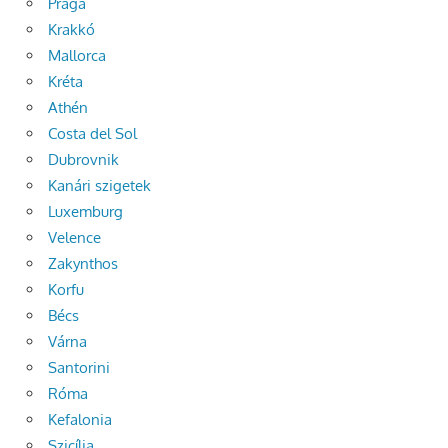
Prága
Krakkó
Mallorca
Kréta
Athén
Costa del Sol
Dubrovnik
Kanári szigetek
Luxemburg
Velence
Zakynthos
Korfu
Bécs
Várna
Santorini
Róma
Kefalonia
Szicília