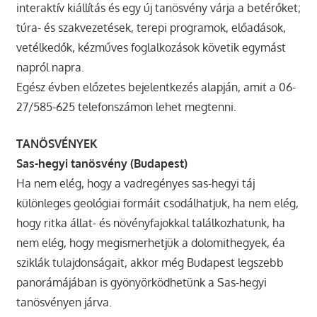
interaktív kiállítás és egy új tanösvény várja a betérőket;
túra- és szakvezetések, terepi programok, előadások,
vetélkedők, kézműves foglalkozások követik egymást
napról napra.
Egész évben előzetes bejelentkezés alapján, amit a 06-
27/585-625 telefonszámon lehet megtenni.
TANÖSVÉNYEK
Sas-hegyi tanösvény (Budapest)
Ha nem elég, hogy a vadregényes sas-hegyi táj
különleges geológiai formáit csodálhatjuk, ha nem elég,
hogy ritka állat- és növényfajokkal találkozhatunk, ha
nem elég, hogy megismerhetjük a dolomithegyek, éa
sziklák tulajdonságait, akkor még Budapest legszebb
panorámájában is gyönyörködhetünk a Sas-hegyi
tanösvényen járva.