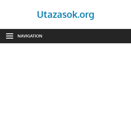
Skip
to
Utazasok.org
content
NAVIGATION