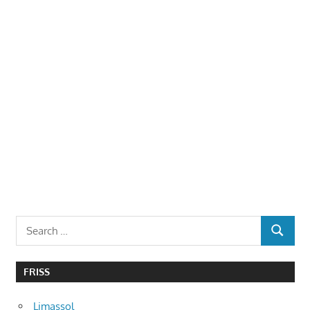
Search
SEARCH
for:
FRISS
Limassol