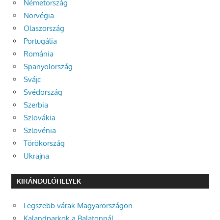
Németország
Norvégia
Olaszország
Portugália
Románia
Spanyolország
Svájc
Svédország
Szerbia
Szlovákia
Szlovénia
Törökország
Ukrajna
KIRÁNDULÓHELYEK
Legszebb várak Magyarországon
Kalandparkok a Balatonnál