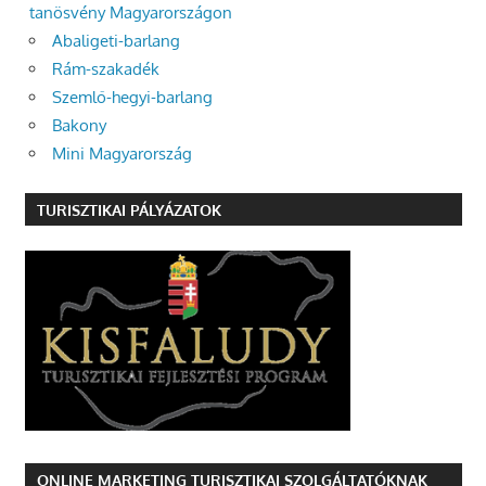
tanösvény Magyarországon
Abaligeti-barlang
Rám-szakadék
Szemlő-hegyi-barlang
Bakony
Mini Magyarország
TURISZTIKAI PÁLYÁZATOK
ONLINE MARKETING TURISZTIKAI SZOLGÁLTATÓKNAK