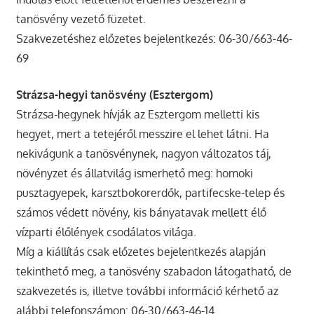
tanösvény vezető füzetet.
Szakvezetéshez előzetes bejelentkezés: 06-30/663-46-
69
Strázsa-hegyi tanösvény (Esztergom)
Strázsa-hegynek hívják az Esztergom melletti kis
hegyet, mert a tetejéről messzire el lehet látni. Ha
nekivágunk a tanösvénynek, nagyon változatos táj,
növényzet és állatvilág ismerhető meg: homoki
pusztagyepek, karsztbokorerdők, partifecske-telep és
számos védett növény, kis bányatavak mellett élő
vízparti élőlények csodálatos világa.
Míg a kiállítás csak előzetes bejelentkezés alapján
tekinthető meg, a tanösvény szabadon látogatható, de
szakvezetés is, illetve további információ kérhető az
alábbi telefonszámon: 06-30/663-46-14