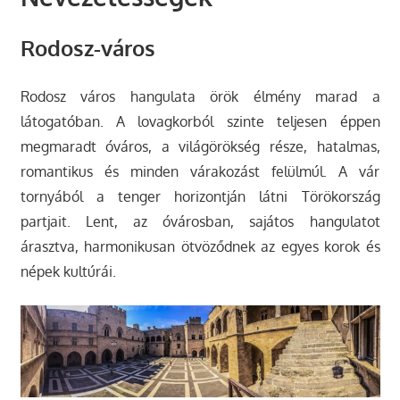
Rodosz-város
Rodosz város hangulata örök élmény marad a
látogatóban. A lovagkorból szinte teljesen éppen
megmaradt óváros, a világörökség része, hatalmas,
romantikus és minden várakozást felülmúl. A vár
tornyából a tenger horizontján látni Törökország
partjait. Lent, az óvárosban, sajátos hangulatot
árasztva, harmonikusan ötvöződnek az egyes korok és
népek kultúrái.