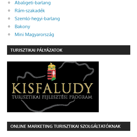
Abaligeti-barlang
Rám-szakadék
Szemlő-hegyi-barlang
Bakony
Mini Magyarország
TURISZTIKAI PÁLYÁZATOK
ONLINE MARKETING TURISZTIKAI SZOLGÁLTATÓKNAK