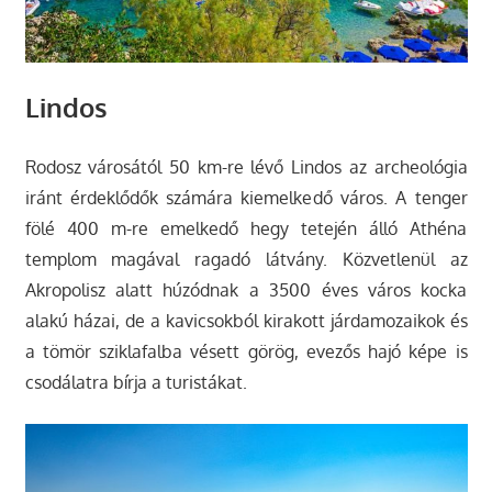
Lindos
Rodosz városától 50 km-re lévő Lindos az archeológia
iránt érdeklődők számára kiemelkedő város. A tenger
fölé 400 m-re emelkedő hegy tetején álló Athéna
templom magával ragadó látvány. Közvetlenül az
Akropolisz alatt húzódnak a 3500 éves város kocka
alakú házai, de a kavicsokból kirakott járdamozaikok és
a tömör sziklafalba vésett görög, evezős hajó képe is
csodálatra bírja a turistákat.