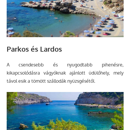
Parkos és Lardos
A csendesebb és nyugodtabb pihenésre,
kikapcsolódásra vágyóknak ajánlott üdülőhely, mely
távol esik a tömött szállodák nyüzsgésétől.