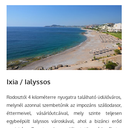
Ixia / Ialyssos
Rodosztól 4 kilométerre nyugatra található üdülőváros,
melynél azonnal szembetűnik az impozáns szállodasor,
éttermeivel, vásárlóutcáival, mely szinte teljesen
egybeépült Ialyssos városkával, ahol a bizánci erőd