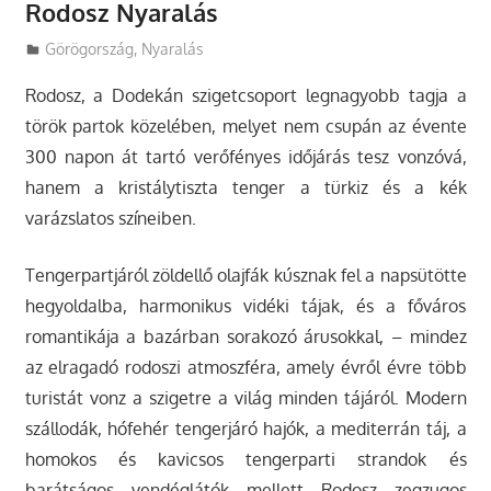
Rodosz Nyaralás
Utazasok.org
Görögország
,
Nyaralás
Rodosz, a Dodekán szigetcsoport legnagyobb tagja a
török partok közelében, melyet nem csupán az évente
300 napon át tartó verőfényes időjárás tesz vonzóvá,
hanem a kristálytiszta tenger a türkiz és a kék
varázslatos színeiben.
Tengerpartjáról zöldellő olajfák kúsznak fel a napsütötte
hegyoldalba, harmonikus vidéki tájak, és a főváros
romantikája a bazárban sorakozó árusokkal, – mindez
az elragadó rodoszi atmoszféra, amely évről évre több
turistát vonz a szigetre a világ minden tájáról. Modern
szállodák, hófehér tengerjáró hajók, a mediterrán táj, a
homokos és kavicsos tengerparti strandok és
barátságos vendéglátók mellett Rodosz zegzugos