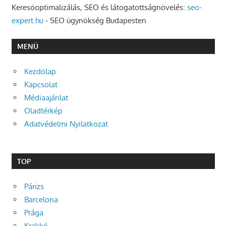
Keresőoptimalizálás, SEO és látogatottságnövelés:
seo-
expert.hu
- SEO ügynökség Budapesten
MENÜ
Kezdőlap
Kapcsolat
Médiaajánlat
Oladtérkép
Adatvédelmi Nyilatkozat
TOP
Párizs
Barcelona
Prága
Krakkó