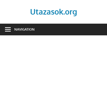
Skip
to
Utazasok.org
content
NAVIGATION