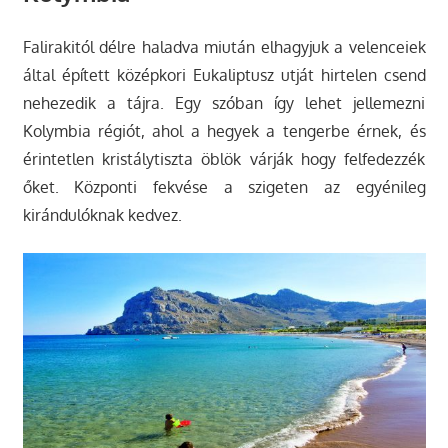
Falirakitól délre haladva miután elhagyjuk a velenceiek
által épített középkori Eukaliptusz utját hirtelen csend
nehezedik a tájra. Egy szóban így lehet jellemezni
Kolymbia régiót, ahol a hegyek a tengerbe érnek, és
érintetlen kristálytiszta öblök várják hogy felfedezzék
őket. Központi fekvése a szigeten az egyénileg
kirándulóknak kedvez.