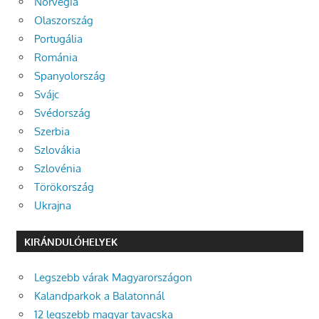
Norvégia
Olaszország
Portugália
Románia
Spanyolország
Svájc
Svédország
Szerbia
Szlovákia
Szlovénia
Törökország
Ukrajna
KIRÁNDULÓHELYEK
Legszebb várak Magyarországon
Kalandparkok a Balatonnál
12 legszebb magyar tavacska