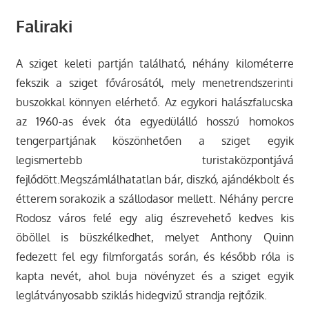
Faliraki
A sziget keleti partján található, néhány kilométerre
fekszik a sziget fővárosától, mely menetrendszerinti
buszokkal könnyen elérhető. Az egykori halászfalucska
az 1960-as évek óta egyedülálló hosszú homokos
tengerpartjának köszönhetően a sziget egyik
legismertebb turistaközpontjává
fejlődött.Megszámlálhatatlan bár, diszkó, ajándékbolt és
étterem sorakozik a szállodasor mellett. Néhány percre
Rodosz város felé egy alig észrevehető kedves kis
öböllel is büszkélkedhet, melyet Anthony Quinn
fedezett fel egy filmforgatás során, és később róla is
kapta nevét, ahol buja növényzet és a sziget egyik
leglátványosabb sziklás hidegvizű strandja rejtőzik.