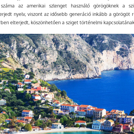
száma az amerikai szlenget használó görögöknek a szi
rjedt nyelv, viszont az idősebb generáció inkább a görögöt r
örben elterjedt, köszönhetően a sziget történelmi kapcsolatának