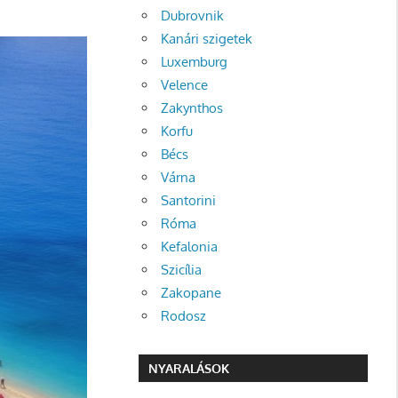
Dubrovnik
Kanári szigetek
Luxemburg
Velence
Zakynthos
Korfu
Bécs
Várna
Santorini
Róma
Kefalonia
Szicília
Zakopane
Rodosz
NYARALÁSOK