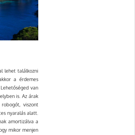
l lehet találkozni
 akkor a érdemes
. Lehetőséged van
elyben is. Az árak
 robogót, viszont
es nyaralás alatt.
nak amortizálva a
hogy mikor menjen