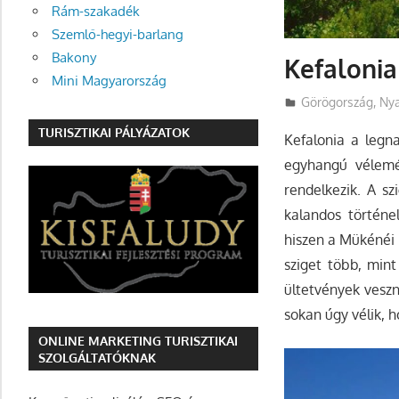
Rám-szakadék
Szemlő-hegyi-barlang
Bakony
Kefalonia
Mini Magyarország
Utazasok.org
Görögország
,
Nya
TURISZTIKAI PÁLYÁZATOK
Kefalonia a legn
egyhangú vélemén
rendelkezik. A s
kalandos történel
hiszen a Mükénéi k
sziget több, mint
ültetvények veszn
sokan úgy vélik, ho
ONLINE MARKETING TURISZTIKAI
SZOLGÁLTATÓKNAK