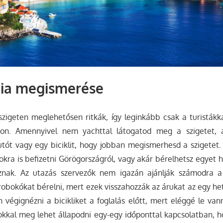
nia megismerése
szigeten meglehetősen ritkák, így leginkább csak a turistákka
kon. Amennyivel nem yachttal látogatod meg a szigetet,
utót vagy egy biciklit, hogy jobban megismerhesd a szigetet
okra is befizetni Görögországról, vagy akár bérelhetsz egyet h
znak. Az utazás szervezők nem igazán ajánlják számodra a
obokókat bérelni, mert ezek visszahozzák az árukat az egy het
végignézni a bicikliket a foglalás előtt, mert eléggé le van
okkal meg lehet állapodni egy-egy időponttal kapcsolatban, 