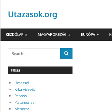
Skip
to
Utazasok.org
content
KEZDŐLAP
MAGYARORSZÁG
EURÓPA
K
Search
SEARCH
for:
FRISS
Limassol
Krka vízesés
Paphos
Platamonas
Menorca