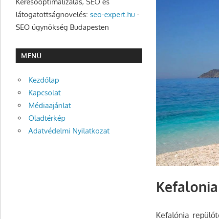
Keresőoptimalizálás, SEO és
látogatottságnövelés:
seo-expert.hu
-
SEO ügynökség Budapesten
MENÜ
Kezdőlap
Kapcsolat
Médiaajánlat
Oladtérkép
Adatvédelmi Nyilatkozat
Kefalonia
Kefalónia repülő