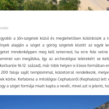
ralás
agyobb a Jón-szigetek közül és meglehetősen különbözik a tö
yek alapján a sziget a görög szigetek között az egyik le
zigetet mindenképpen meg kell ismerned, ha erre fele vetne
emmel van megáldva, így az archeológiai leletekért se kelle
orban(ie 16-12. század), már több helyen is írásos formában eml
 200 faluja saját templommal, kolostorral rendelkezik, melye
ek körbe. Kefalonia a mitológiai Cephalusról (Kephalosz) lett 
gy a sziget formája miatt kapta a nevét, mivel azt is jelenti, hog