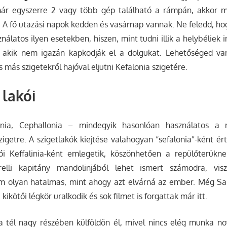
már egyszerre 2 vagy több gép található a rámpán, akkor 
. A fő utazási napok kedden és vasárnap vannak. Ne feledd, ho
nálatos ilyen esetekben, hiszen, mint tudni illik a helybéliek
akik nem igazán kapkodják el a dolgukat. Lehetőséged van
más szigetekről hajóval eljutni Kefalonia szigetére.
 lakói
alonia, Cephallonia – mindegyik hasonlóan használatos a
igetre. A szigetlakók kiejtése valahogyan “sefalonia”-ként é
kói Keffalinia-ként emlegetik, köszönhetően a repülőterükne
elli kapitány mandolinjából lehet ismert számodra, visz
 olyan hatalmas, mint ahogy azt elvárná az ember. Még Sa
kikötői légkör uralkodik és sok filmet is forgattak már itt.
a tél nagy részében külföldön él, mivel nincs elég munka no