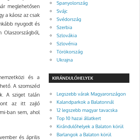
Spanyolország
már meglehetősen
Svájc
gy a káosz az csak
Svédország
 inkább nyugodt és
Szerbia
 Olaszországból,
Szlovákia
Szlovénia
Törökország
Ukrajna
 nemzetközi és a
KIRÁNDULÓHELYEK
rthető. A szomszéd
Legszebb várak Magyarországon
k. A sziget talán
Kalandparkok a Balatonnál
ont az itt zajló
12 legszebb magyar tavacska
mi-ban sem, ahol
Top 10 hazai állatkert
Kirándulóhelyek a Balaton körül
Barlangok a Balaton körül
vember és április