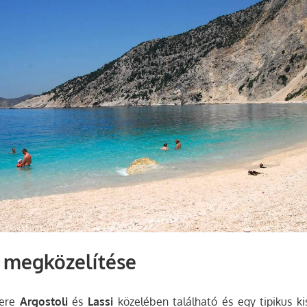
 megközelítése
tere
Argostoli
és
Lassi
közelében található és egy tipikus kis