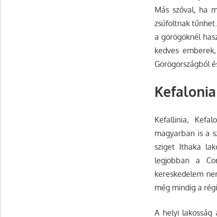
Más szóval, ha 
zsúfoltnak tűnhet
a görögöknél hasz
kedves emberek, 
Görögországból és 
Kefalonia
Kefallinia, Kef
magyarban is a sz
sziget Ithaka la
legjobban a Cor
kereskedelem nem
még mindig a régi 
A helyi lakosság 