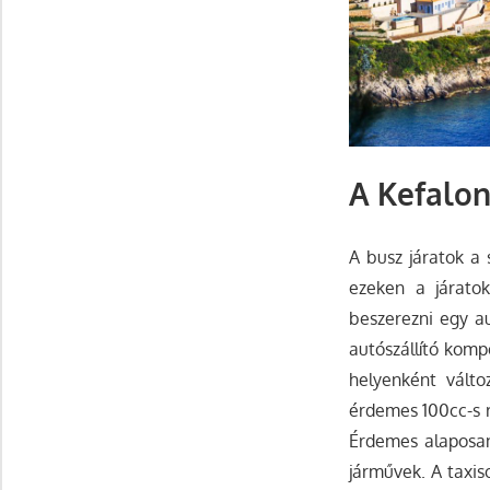
A Kefalo
A busz járatok a 
ezeken a járato
beszerezni egy a
autószállító komp
helyenként válto
érdemes 100cc-s r
Érdemes alaposan 
járművek. A taxis