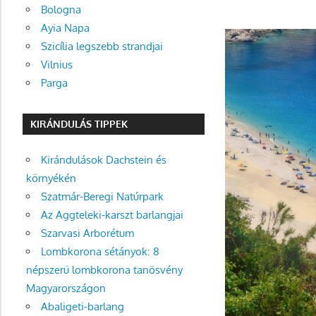
Bologna
Ayia Napa
Szicília legszebb strandjai
Vilnius
Parga
KIRÁNDULÁS TIPPEK
Kirándulások Dachstein és
környékén
Szatmár-Beregi Natúrpark
Az Aggteleki-karszt barlangjai
Szarvasi Arborétum
Lombkorona sétányok: 8
népszerű lombkorona tanösvény
Magyarországon
Abaligeti-barlang