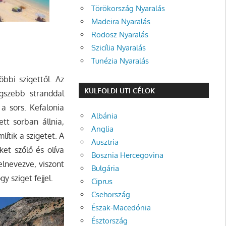
Törökország Nyaralás
Madeira Nyaralás
Rodosz Nyaralás
Szicília Nyaralás
Tunézia Nyaralás
bbi szigettől. Az
KÜLFÖLDI UTI CÉLOK
gszebb stranddal
 a sors.
Kefalonia
Albánia
tt sorban állnia,
Anglia
ítik a szigetet. A
Ausztria
ket szőlő és olíva
Bosznia Hercegovina
elnevezve, viszont
Bulgária
y sziget fejjel.
Ciprus
Csehország
Észak-Macedónia
Észtország