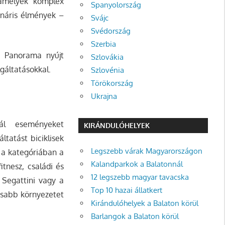
amelyek komplex
Spanyolország
lináris élmények –
Svájc
Svédország
Szerbia
 & Panorama nyújt
Szlovákia
gáltatásokkal.
Szlovénia
Törökország
Ukrajna
ál eseményeket
KIRÁNDULÓHELYEK
ltatást biciklisek
Legszebb várak Magyarországon
 a kategóriában a
Kalandparkok a Balatonnál
tnesz, családi és
12 legszebb magyar tavacska
 Segattini vagy a
Top 10 hazai állatkert
osabb környezetet
Kirándulóhelyek a Balaton körül
Barlangok a Balaton körül