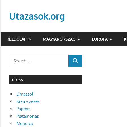
Skip
to
Utazasok.org
content
KEZDŐLAP
MAGYARORSZÁG
EURÓPA
K
Search
SEARCH
for:
FRISS
Limassol
Krka vízesés
Paphos
Platamonas
Menorca