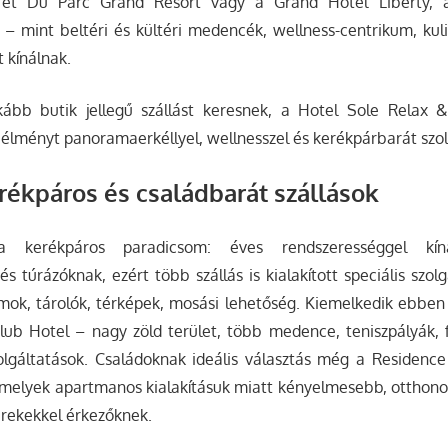
et Du Parc Grand Resort vagy a Grand Hotel Liberty, 
l – mint beltéri és kültéri medencék, wellness-centrikum, ku
 kínálnak.
kább butik jellegű szállást keresnek, a Hotel Sole Relax
n élményt panoramaerkéllyel, wellnesszel és kerékpárbarát szol
rékpáros és családbarát szállások
 kerékpáros paradicsom: éves rendszerességgel kín
 túrázóknak, ezért több szállás is kialakított speciális szolgá
mok, tárolók, térképek, mosási lehetőség. Kiemelkedik ebben
ub Hotel – nagy zöld terület, több medence, teniszpályák, fi
lgáltatások. Családoknak ideális választás még a Residence
amelyek apartmanos kialakításuk miatt kényelmesebb, otthon
erekekkel érkezőknek.