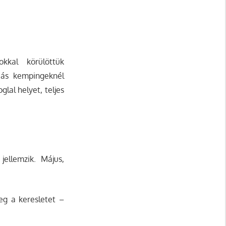
kkal körülöttük
 Más kempingeknél
lal helyet, teljes
ellemzik. Május,
eg a keresletet –