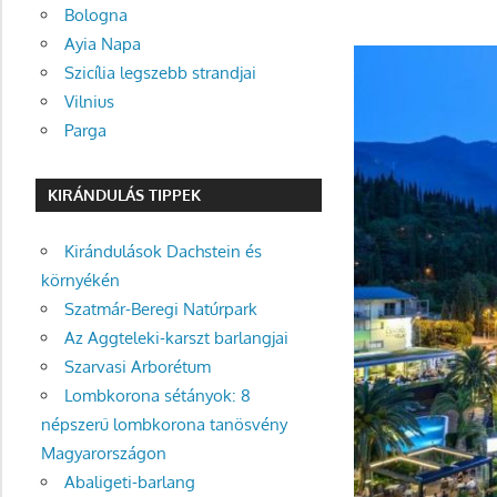
Bologna
Ayia Napa
Szicília legszebb strandjai
Vilnius
Parga
KIRÁNDULÁS TIPPEK
Kirándulások Dachstein és
környékén
Szatmár-Beregi Natúrpark
Az Aggteleki-karszt barlangjai
Szarvasi Arborétum
Lombkorona sétányok: 8
népszerű lombkorona tanösvény
Magyarországon
Abaligeti-barlang