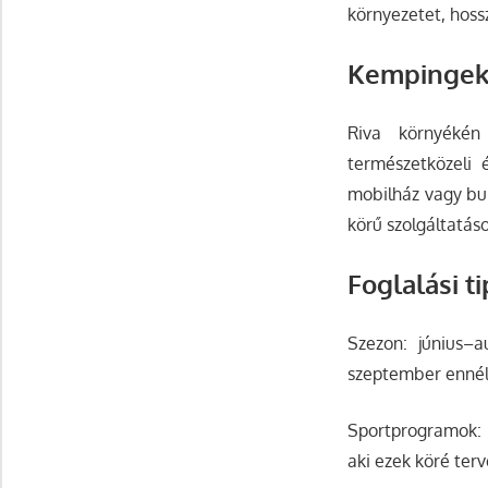
környezetet, hoss
Kempingek 
Riva környékén
természetközeli 
mobilház vagy bun
körű szolgáltatás
Foglalási t
Szezon: június–
szeptember ennél 
Sportprogramok: 
aki ezek köré terv