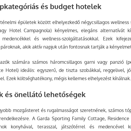
épkategóriás és budget hotelek
ténelmi épületek között elhelyezkedő négycsillagos wellness 
agy Hotel Campagnola) kényelmes, elegáns alternatívát kí
, medencékkel és wellness-szolgáltatásokkal. Ezek kifeje
pároknak, akik aktív napjuk után fontosnak tartják a kényelmet
azók számára számos háromcsillagos garni vagy panzió (pé
e Hotel) ideális: egyszerű, de tiszta szobákkal, reggelivel, j
nel. Ezek költséghatékony, mégis kellemes elhelyezést kínálnak
 és önellátó lehetőségek
gyobb mozgásteret és rugalmasságot szeretnének, számos tó
rendelkezésre. A Garda Sporting Family Cottage, Residence
nok konyhával, terasszal, játszótérrel és medencével k