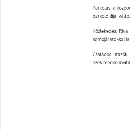
Parkolás: a közpo
parkoló díjai vált
Közlekedés: Riva 
kompjáratokkal is
Családos utazók:
ezek megkönnyítik