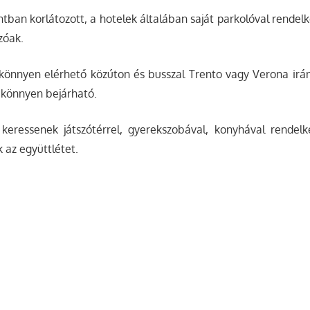
ntban korlátozott, a hotelek általában saját parkolóval rendel
ozóak.
könnyen elérhető közúton és busszal Trento vagy Verona irány
 könnyen bejárható.
 keressenek játszótérrel, gyerekszobával, konyhával rendelk
 az együttlétet.