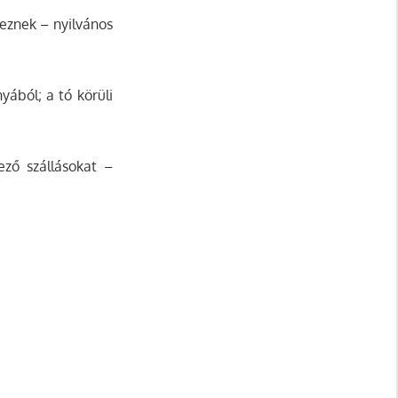
keznek – nyilvános
ából; a tó körüli
ező szállásokat –