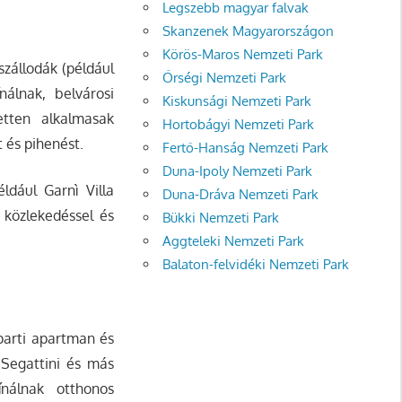
Legszebb magyar falvak
Skanzenek Magyarországon
Körös-Maros Nemzeti Park
szállodák (például
Őrségi Nemzeti Park
nálnak, belvárosi
Kiskunsági Nemzeti Park
zetten alkalmasak
Hortobágyi Nemzeti Park
 és pihenést.
Fertő-Hanság Nemzeti Park
Duna-Ipoly Nemzeti Park
ldául Garnì Villa
Duna-Dráva Nemzeti Park
ó közlekedéssel és
Bükki Nemzeti Park
.
Aggteleki Nemzeti Park
Balaton-felvidéki Nemzeti Park
parti apartman és
 Segattini és más
ínálnak otthonos