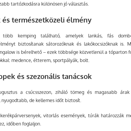
zabb tartózkodásra különösen jó választás.
és természetközeli élmény
 több kemping található, amelyek lankás, fás dombo
élményt biztosítanak sátorozóknak és lakókocsizóknak is.
galow is bérelhető – ezek többsége közvetlenül a tóparton fog
okkal: medence, étterem, sportpályák, bolt.
ippek és szezonális tanácsok
augusztus a csúcsszezon, ziháló tömeg és magasabb árak j
nyugodtabb, de kellemes időt biztosít.
kerékpárversenyek, vitorlás események, túrák határozzák m
ez, időben foglaljon.