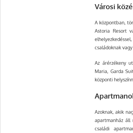
Városi köz
A központban, tör
Astoria Resort v
elhelyezkedéssel
családoknak vagy 
Az árérzékeny ut
Maria, Garda Suit
központi helyszín
Apartmanok
Azoknak, akik na
apartmanház áll 
családi apartma