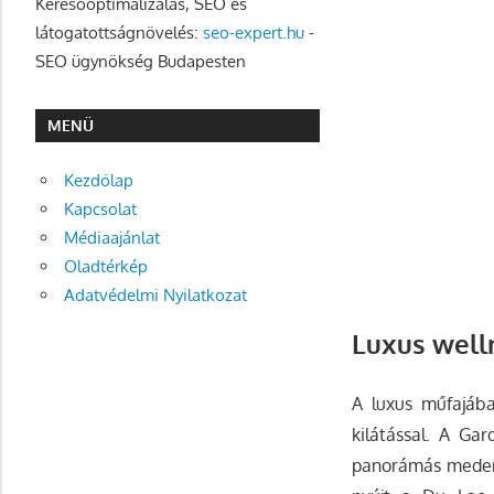
Keresőoptimalizálás, SEO és
látogatottságnövelés:
seo-expert.hu
-
SEO ügynökség Budapesten
MENÜ
Kezdőlap
Kapcsolat
Médiaajánlat
Oladtérkép
Adatvédelmi Nyilatkozat
Luxus well
A luxus műfajába
kilátással. A Gar
panorámás medenc