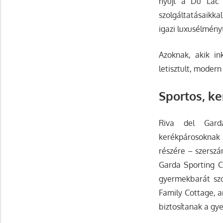
nyújt a Du Lac 
szolgáltatásaikka
igazi luxusélményt
Azoknak, akik in
letisztult, moder
Sportos, ke
Riva del Garda
kerékpárosoknak és
részére – szerszá
Garda Sporting Cl
gyermekbarát szo
Family Cottage, 
biztosítanak a gy