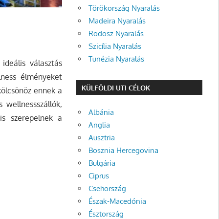
Törökország Nyaralás
Madeira Nyaralás
Rodosz Nyaralás
Szicília Nyaralás
Tunézia Nyaralás
ideális választás
llness élményeket
KÜLFÖLDI UTI CÉLOK
 kölcsönöz ennek a
 wellnessszállók,
Albánia
is szerepelnek a
Anglia
Ausztria
Bosznia Hercegovina
Bulgária
Ciprus
Csehország
Észak-Macedónia
Észtország