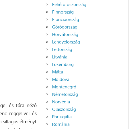
Fehéroroszország
Finnország
Franciaország
Görögország
Horvátország
Lengyelország
Lettország
Litvánia
Luxemburg
Málta
Moldova
Montenegró
Németország
Norvégia
ggel és tóra néző
Olaszország
yenc reggelivel és
Portugália
csillagos élményt
Románia