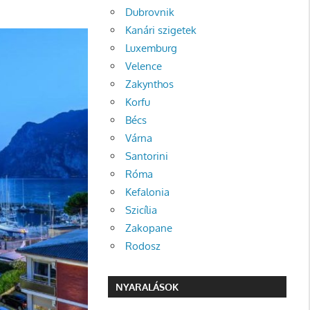
Dubrovnik
Kanári szigetek
Luxemburg
Velence
Zakynthos
Korfu
Bécs
Várna
Santorini
Róma
Kefalonia
Szicília
Zakopane
Rodosz
NYARALÁSOK