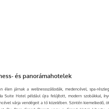
ness- és panorámahotelek
n élen járnak a wellnessszállodák, medencével, spa-részle
da Suite Hotel például újra felújított, modern szobákkal, ín
ével várja vendégeit a tó közelében. Szintén kiemelkedő, öt