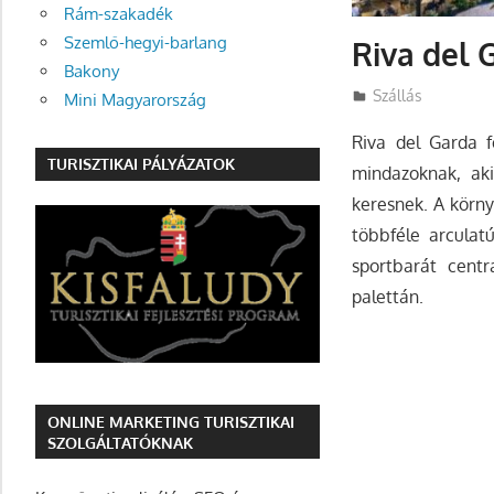
Rám-szakadék
Szemlő-hegyi-barlang
Riva del 
Bakony
Utazasok.org
Szállás
Mini Magyarország
Riva del Garda fe
TURISZTIKAI PÁLYÁZATOK
mindazoknak, aki
keresnek. A körny
többféle arculatú
sportbarát cent
palettán.
ONLINE MARKETING TURISZTIKAI
SZOLGÁLTATÓKNAK