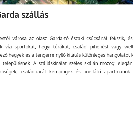
Garda szállás
stői városa az olasz Garda-tó északi csúcsánál fekszik, és 
k vízi sportokat, hegyi túrákat, családi pihenést vagy we
ező hegyek és a tengerre nyíló kilátás különleges hangulatot
 településnek. A szálláskínálat széles skálán mozog: elegáns
raliségek, családbarát kempingek és önellátó apartmanok 