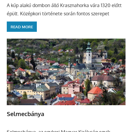
A kúp alakú dombon álló Krasznahorka vára 1320 előtt
épült. Középkori története során fontos szerepet
READ MORE
Selmecbánya