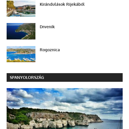
Kirándulások Rijekából
Drvenik
Rogoznica
SPANYOLORSZÁG