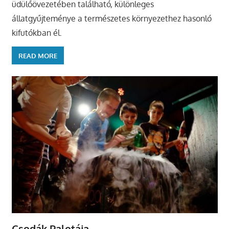
üdülőövezetében található, különleges
állatgyűjteménye a természetes környezethez hasonló
kifutókban él.
READ MORE
Csodák Palotája