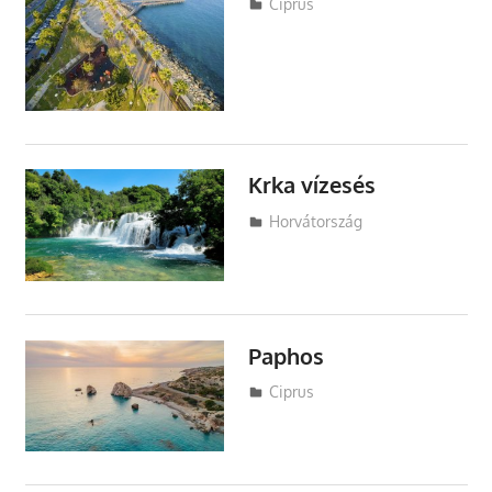
Utazasok.org
Ciprus
Krka vízesés
Utazasok.org
Horvátország
Paphos
Utazasok.org
Ciprus