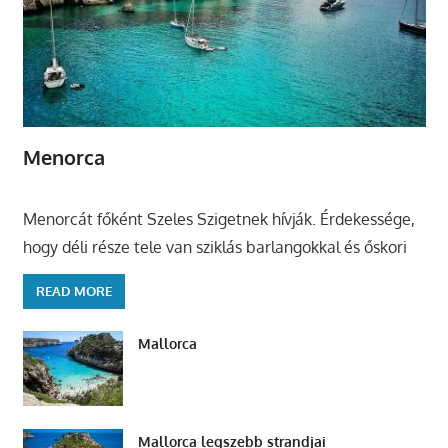
Menorca
Menorcát főként Szeles Szigetnek hívják. Érdekessége,
hogy déli része tele van sziklás barlangokkal és őskori
READ MORE
Mallorca
Mallorca legszebb strandjai