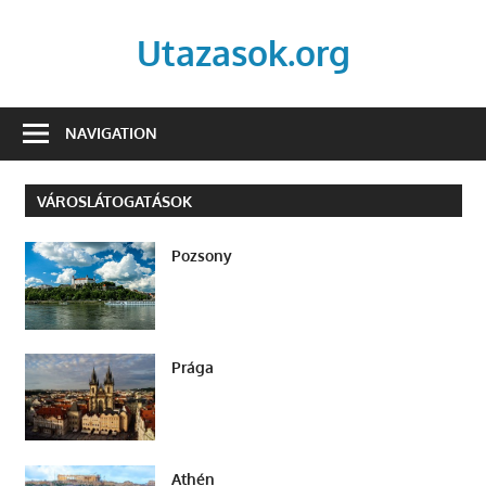
Skip
to
Utazasok.org
content
NAVIGATION
VÁROSLÁTOGATÁSOK
Pozsony
Prága
Athén