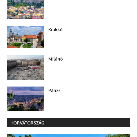
Krakkó
Milánó
Párizs
HORVÁTORSZÁG