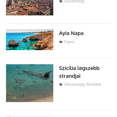
Utazasok.org
Olaszország
Ayia Napa
Utazasok.org
Ciprus
Szicília legszebb
strandjai
Utazasok.org
Olaszország
,
Strandok