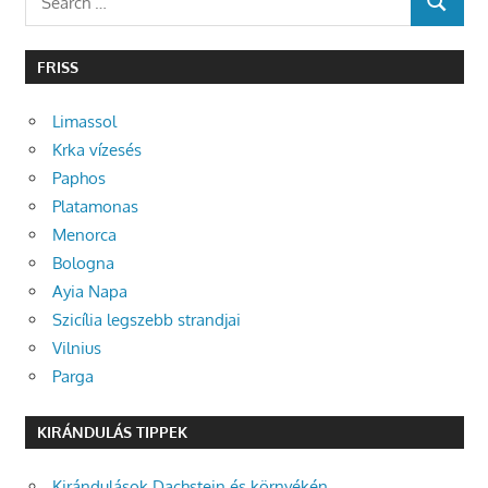
SEARCH
for:
FRISS
Limassol
Krka vízesés
Paphos
Platamonas
Menorca
Bologna
Ayia Napa
Szicília legszebb strandjai
Vilnius
Parga
KIRÁNDULÁS TIPPEK
Kirándulások Dachstein és környékén