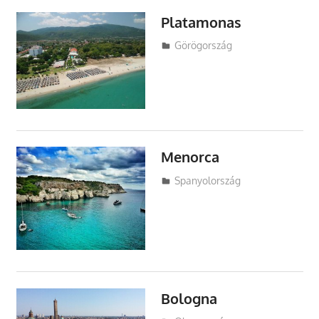
Platamonas
Utazasok.org
Görögország
Menorca
Utazasok.org
Spanyolország
Bologna