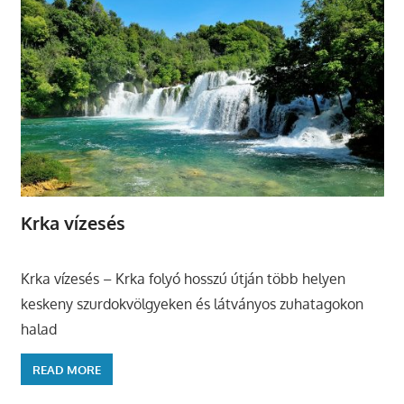
Krka vízesés
Krka vízesés – Krka folyó hosszú útján több helyen
keskeny szurdokvölgyeken és látványos zuhatagokon
halad
READ MORE