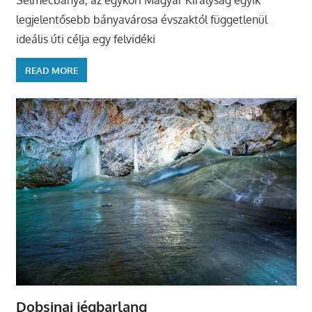
Selmecbánya, az egykori Magyar Királyság egyik
legjelentősebb bányavárosa évszaktól függetlenül
ideális úti célja egy felvidéki
READ MORE
Dobsinai jégbarlang