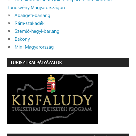
tanösvény Magyarországon
Abaligeti-barlang
Rám-szakadék
Szemlő-hegyi-barlang
Bakony
Mini Magyarország
TURISZTIKAI PÁLYÁZATOK