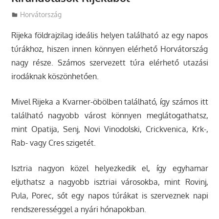
Utazasok.org
Horvátország
Rijeka földrajzilag ideális helyen található az egy napos
túrákhoz, hiszen innen könnyen elérhető Horvátország
nagy része. Számos szervezett túra elérhető utazási
irodáknak köszönhetően.
Mivel Rijeka a Kvarner-öbölben található, így számos itt
található nagyobb várost könnyen meglátogathatsz,
mint Opatija, Senj, Novi Vinodolski, Crickvenica, Krk-,
Rab- vagy Cres szigetét.
Isztria nagyon közel helyezkedik el, így egyhamar
eljuthatsz a nagyobb isztriai városokba, mint Rovinj,
Pula, Porec, sőt egy napos túrákat is szerveznek napi
rendszerességgel a nyári hónapokban.