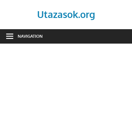
Skip
to
Utazasok.org
content
NAVIGATION