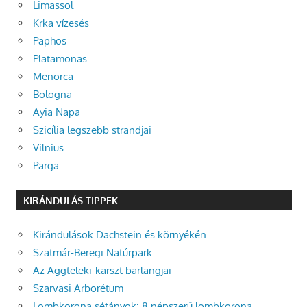
Limassol
Krka vízesés
Paphos
Platamonas
Menorca
Bologna
Ayia Napa
Szicília legszebb strandjai
Vilnius
Parga
KIRÁNDULÁS TIPPEK
Kirándulások Dachstein és környékén
Szatmár-Beregi Natúrpark
Az Aggteleki-karszt barlangjai
Szarvasi Arborétum
Lombkorona sétányok: 8 népszerű lombkorona