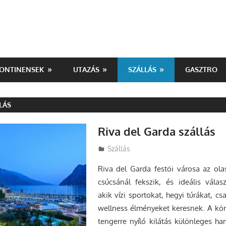
ONTINENSEK
UTAZÁS
SZÁLLÁS
GASZTRO
LÁS
Riva del Garda szállás
Utazasok.org
Szállás
Riva del Garda festői városa az ola
csúcsánál fekszik, és ideális vála
akik vízi sportokat, hegyi túrákat, cs
wellness élményeket keresnek. A kö
tengerre nyíló kilátás különleges ha