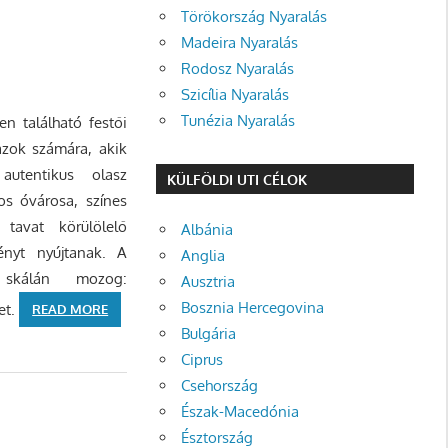
Törökország Nyaralás
Madeira Nyaralás
Rodosz Nyaralás
Szicília Nyaralás
Tunézia Nyaralás
n található festői
azok számára, akik
autentikus olasz
KÜLFÖLDI UTI CÉLOK
os óvárosa, színes
tavat körülölelő
Albánia
nyt nyújtanak. A
Anglia
s skálán mozog:
Ausztria
Bosznia Hercegovina
et.
READ MORE
Bulgária
Ciprus
Csehország
Észak-Macedónia
Észtország