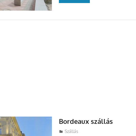
Bordeaux szállás
Utazasok.org
Szállás