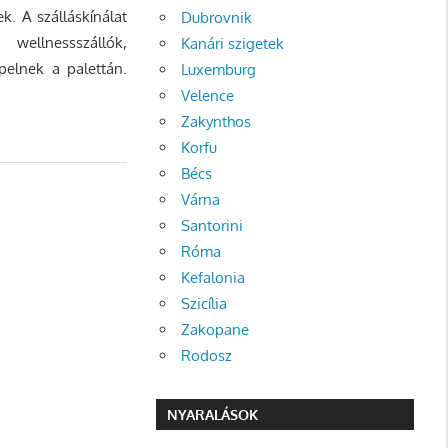
k. A szálláskínálat
Dubrovnik
ellnessszállók,
Kanári szigetek
pelnek a palettán.
Luxemburg
Velence
Zakynthos
Korfu
Bécs
Várna
Santorini
Róma
Kefalonia
Szicília
Zakopane
Rodosz
NYARALÁSOK