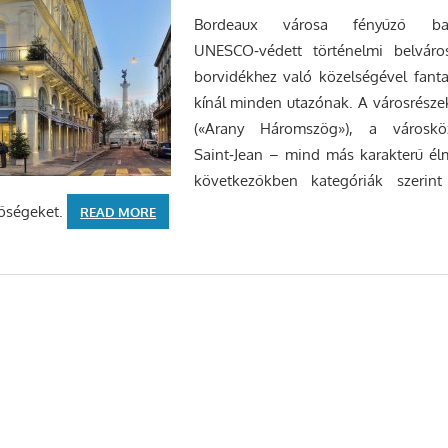
Bordeaux városa fényűző baro
UNESCO‑védett történelmi belváros
borvidékhez való közelségével fanta
kínál minden utazónak. A városrészek
(«Arany Háromszög»), a városköz
Saint‑Jean – mind más karakterű él
következőkben kategóriák szeri
tőségeket.
READ MORE