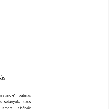
lás
rálynője”, patinás
s sétányok, luxus
ismert sípályák