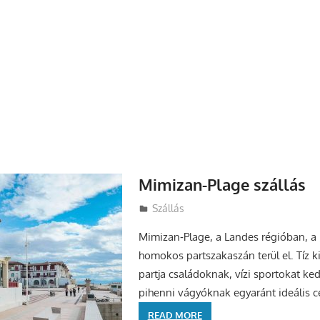
Mimizan-Plage szállás
Utazasok.org
Szállás
Mimizan‑Plage, a Landes régióban, a 
homokos partszakaszán terül el. Tíz k
partja családoknak, vízi sportokat ke
pihenni vágyóknak egyaránt ideális c
READ MORE