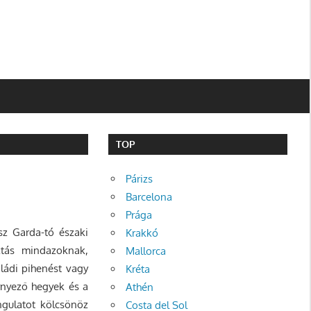
TOP
Párizs
Barcelona
Prága
sz Garda-tó északi
Krakkó
sztás mindazoknak,
Mallorca
aládi pihenést vagy
Kréta
rnyező hegyek és a
Athén
ngulatot kölcsönöz
Costa del Sol