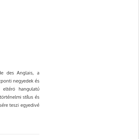
e des Anglais, a
özponti negyedek és
 eltérő hangulatú
örténelmi stílus és
ére teszi egyedivé