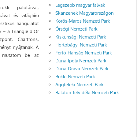
Legszebb magyar falvak
kk palotáival,
Skanzenek Magyarországon
ával és világhírű
Körös-Maros Nemzeti Park
sztikus hangulatot
Őrségi Nemzeti Park
 – a Triangle d’Or
Kiskunsági Nemzeti Park
pont, Chartrons,
Hortobágyi Nemzeti Park
ményt nyújtanak. A
Fertő-Hanság Nemzeti Park
nt mutatom be az
Duna-Ipoly Nemzeti Park
Duna-Dráva Nemzeti Park
Bükki Nemzeti Park
Aggteleki Nemzeti Park
Balaton-felvidéki Nemzeti Park