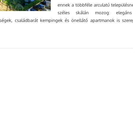
ennek a többféle arculatú településne
széles skálán mozog: elegáns w
liségek, családbarát kempingek és önellátó apartmanok is szere