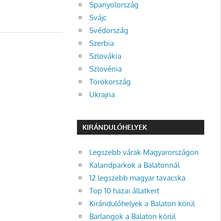
Spanyolország
Svájc
Svédország
Szerbia
Szlovákia
Szlovénia
Törökország
Ukrajna
KIRÁNDULÓHELYEK
Legszebb várak Magyarországon
Kalandparkok a Balatonnál
12 legszebb magyar tavacska
Top 10 hazai állatkert
Kirándulóhelyek a Balaton körül
Barlangok a Balaton körül