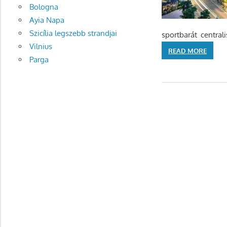
Bologna
Ayia Napa
Szicília legszebb strandjai
sportbarát centra
Vilnius
READ MORE
Parga