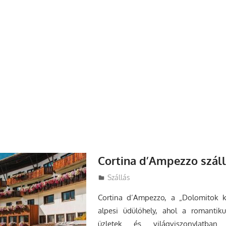
Cortina d’Ampezzo szál
Utazasok.org
Szállás
Cortina d’Ampezzo, a „Dolomitok ki
alpesi üdülőhely, ahol a romantiku
üzletek és világviszonylatban 