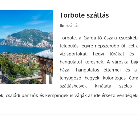
Torbole szállás
Utazasok.org
Szállás
Torbole, a Garda-tó északi csücskébe
település, egyre népszerűbb úti cél 
vízisportokat, hegyi túrákat és 
hangulatot keresnek. A városka báj
házai, hangulatos éttermei és a 
lenyűgöző hegyek különleges élmé
szálláshelyek kínálata széle
k, családi panziók és kempingek is várják az ide érkező vendégek