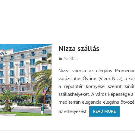
Nizza szállás
Utazasok.org
Szállás
Nizza városa az elegáns Promenad
varázslatos Óváros (Vieux Nice), a k
a repülőtér környéke szerint kínál
szálláshelyeket. A város képessége a t
mediterrán elegancia elegáns ötvözés
az elhelyezést.
READ MORE