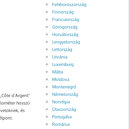
Fehéroroszország
Finnország
Franciaország
Görögország
Horvátország
Lengyelország
Lettország
Litvánia
Luxemburg
Málta
Moldova
Montenegró
Németország
„Côte d’Argent”
Norvégia
ilométer hosszú
Olaszország
dvelőknek, és
Portugália
élpont.
Románia