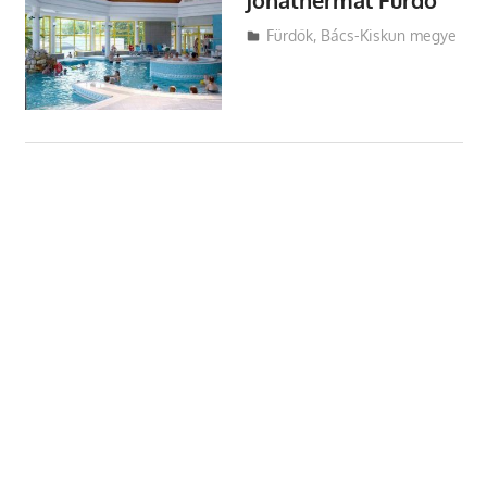
Utazasok.org
Fürdők
,
Bács-Kiskun megye