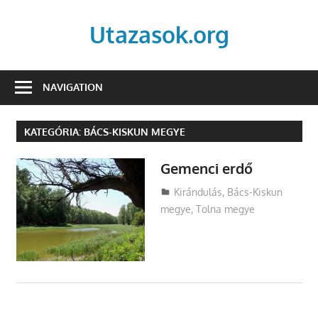
Skip
to
Utazasok.org
content
NAVIGATION
KATEGÓRIA:
BÁCS-KISKUN MEGYE
Gemenci erdő
Utazasok.org
Kirándulás
,
Bács-Kiskun
megye
,
Tolna megye