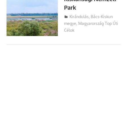
Park
Utazasok.org
Kirándulás
,
Bács-Kiskun
megye
,
Magyarország Top Úti
Célok