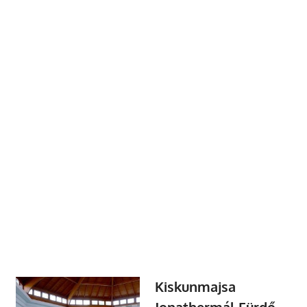
Kiskunmajsa
Jonathermál Fürdő