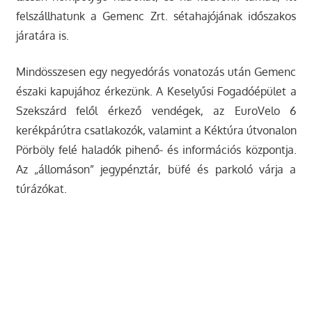
felszállhatunk a Gemenc Zrt. sétahajójának időszakos
járatára is.
Mindösszesen egy negyedórás vonatozás után Gemenc
északi kapujához érkezünk. A Keselyűsi Fogadóépület a
Szekszárd felől érkező vendégek, az EuroVelo 6
kerékpárútra csatlakozók, valamint a Kéktúra útvonalon
Pörböly felé haladók pihenő- és információs központja.
Az „állomáson” jegypénztár, büfé és parkoló várja a
túrázókat.