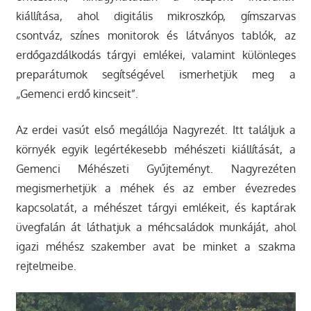
kiállítása, ahol digitális mikroszkóp, gímszarvas
csontváz, színes monitorok és látványos tablók, az
erdőgazdálkodás tárgyi emlékei, valamint különleges
preparátumok segítségével ismerhetjük meg a
„Gemenci erdő kincseit”.
Az erdei vasút első megállója Nagyrezét. Itt találjuk a
környék egyik legértékesebb méhészeti kiállítását, a
Gemenci Méhészeti Gyűjteményt. Nagyrezéten
megismerhetjük a méhek és az ember évezredes
kapcsolatát, a méhészet tárgyi emlékeit, és kaptárak
üvegfalán át láthatjuk a méhcsaládok munkáját, ahol
igazi méhész szakember avat be minket a szakma
rejtelmeibe.