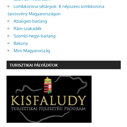
Lombkorona sétányok: 8 népszerű lombkorona
tanösvény Magyarországon
Abaligeti-barlang
Rám-szakadék
Szemlő-hegyi-barlang
Bakony
Mini Magyarország
TURISZTIKAI PÁLYÁZATOK