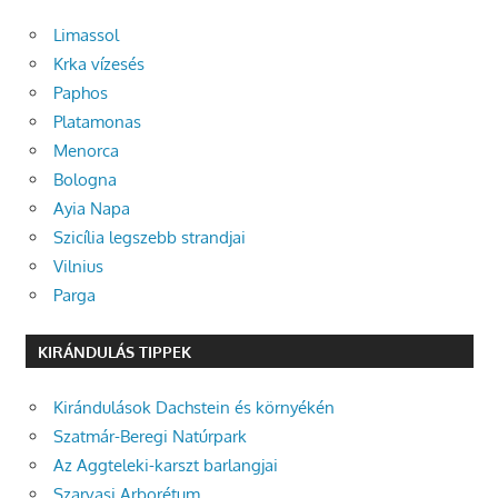
Limassol
Krka vízesés
Paphos
Platamonas
Menorca
Bologna
Ayia Napa
Szicília legszebb strandjai
Vilnius
Parga
KIRÁNDULÁS TIPPEK
Kirándulások Dachstein és környékén
Szatmár-Beregi Natúrpark
Az Aggteleki-karszt barlangjai
Szarvasi Arborétum