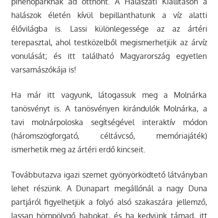
pihenőparknak ad otthont. A Halászati Kiállításon a
halászok életén kívül bepillanthatunk a víz alatti
élővilágba is. Lassi különlegessége az az ártéri
terepasztal, ahol testközelből megismerhetjük az árvíz
vonulását; és itt található Magyarország egyetlen
varsamászókája is!
Ha már itt vagyunk, látogassuk meg a Molnárka
tanösvényt is. A tanösvényen kirándulók Molnárka, a
tavi molnárpoloska segítségével interaktív módon
(háromszögforgató, céltávcső, memóriajáték)
ismerhetik meg az ártéri erdő kincseit.
Továbbutazva igazi szemet gyönyörködtető látványban
lehet részünk. A Dunapart megállónál a nagy Duna
partjáról figyelhetjük a folyó alsó szakaszára jellemző,
lassan hömpölygő habokat, és ha kedvünk támad, itt