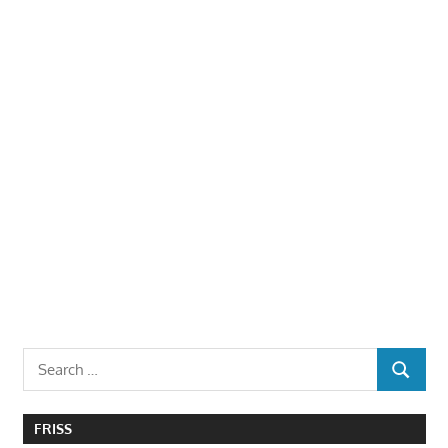
Search
SEARCH
for:
FRISS