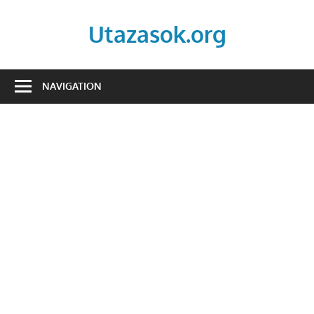
Skip
to
Utazasok.org
content
NAVIGATION