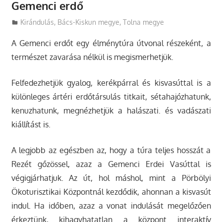
Gemenci erdő
Utazasok.org
Kirándulás
,
Bács-Kiskun megye
,
Tolna megye
A Gemenci erdőt egy élménytúra útvonal részeként, a
természet zavarása nélkül is megismerhetjük.
Felfedezhetjük gyalog, kerékpárral és kisvasúttal is a
különleges ártéri erdőtársulás titkait, sétahajózhatunk,
kenuzhatunk, megnézhetjük a halászati. és vadászati
kiállítást is.
A legjobb az egészben az, hogy a túra teljes hosszát a
Rezét gőzössel, azaz a Gemenci Erdei Vasúttal is
végigjárhatjuk. Az út, hol máshol, mint a Pörbölyi
Ökoturisztikai Központnál kezdődik, ahonnan a kisvasút
indul. Ha időben, azaz a vonat indulását megelőzően
érkeztünk, kihagyhatatlan a központ interaktív