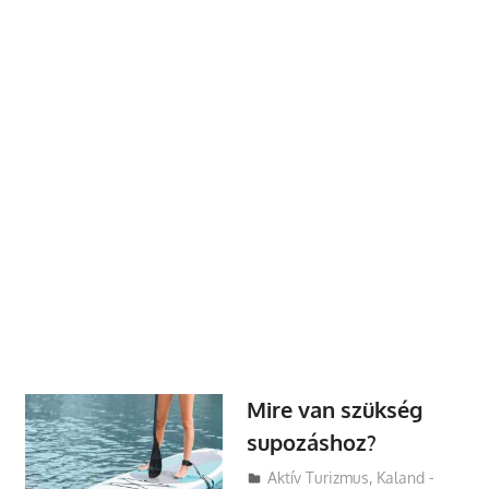
Mire van szükség
supozáshoz?
Utazasok.org
Aktív Turizmus
,
Kaland -