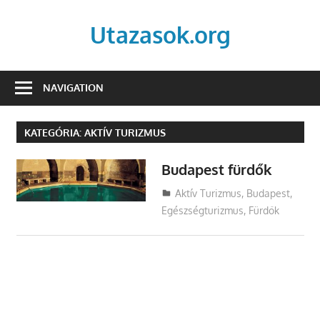
Skip
to
Utazasok.org
content
NAVIGATION
KATEGÓRIA:
AKTÍV TURIZMUS
Budapest fürdők
Utazasok.org
Aktív Turizmus
,
Budapest
,
Egészségturizmus
,
Fürdők