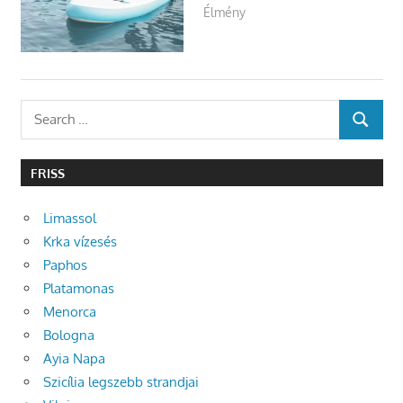
Élmény
Search
SEARCH
for:
FRISS
Limassol
Krka vízesés
Paphos
Platamonas
Menorca
Bologna
Ayia Napa
Szicília legszebb strandjai