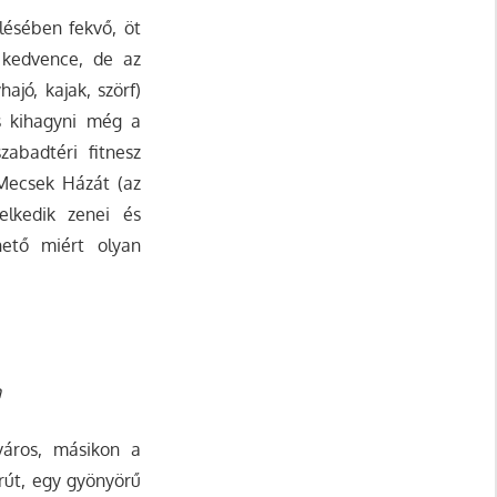
lésében fekvő, öt
k kedvence, de az
ajó, kajak, szörf)
s kihagyni még a
zabadtéri fitnesz
 Mecsek Házát (az
lkedik zenei és
hető miért olyan
n
város, másikon a
árút, egy gyönyörű