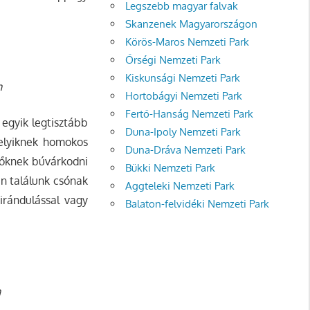
Legszebb magyar falvak
Skanzenek Magyarországon
Körös-Maros Nemzeti Park
Őrségi Nemzeti Park
Kiskunsági Nemzeti Park
n
Hortobágyi Nemzeti Park
Fertő-Hanság Nemzeti Park
egyik legtisztább
Duna-Ipoly Nemzeti Park
melyiknek homokos
Duna-Dráva Nemzeti Park
ezőknek búvárkodni
Bükki Nemzeti Park
n találunk csónak
Aggteleki Nemzeti Park
kirándulással vagy
Balaton-felvidéki Nemzeti Park
n