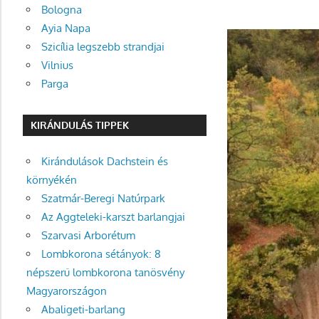
Bologna
Ayia Napa
Szicília legszebb strandjai
Vilnius
Parga
KIRÁNDULÁS TIPPEK
Kirándulások Dachstein és
környékén
Szatmár-Beregi Natúrpark
Az Aggteleki-karszt barlangjai
Szarvasi Arborétum
Lombkorona sétányok: 8
népszerű lombkorona tanösvény
Magyarországon
Abaligeti-barlang