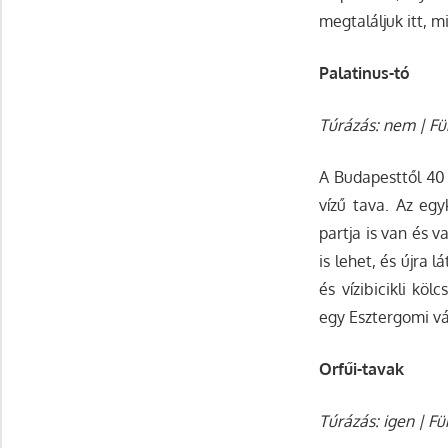
megtaláljuk itt, m
Palatinus-tó
Túrázás: nem | Für
A Budapesttől 40 
vízű tava. Az egy
partja is van és v
is lehet, és újra
és vízibicikli kö
egy Esztergomi vá
Orfűi-tavak
Túrázás: igen | Fü