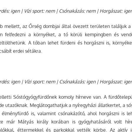
rdés: igen | Vízi sport: nem | Csónakázás: nem | Horgászat: ige
 mellett, az Őrség dombjai által övezett területen találjuk 
an felfedezni a környéket, a tó körüli kempingben és ven
eltölthetünk. A tóban lehet fürdeni és horgászni is, környék
csábít erdei sétákra.
dés: igen | Vízi sport: nem | Csónakázás: igen | Horgászat: ige
lletti Sóstógyógyfürdőnek komoly hírneve van. A fürdőtelepü
ide utazóknak. Meglátogathatjuk a nyíregyházi állatkertet, a s
 élményfürdő is, valamint csónakázótó, ahol horgászni is le
íze már Mátyás király korában is gyógyhatásáról volt hír
ralókkal, éttermekkel és parkokkal vették körbe. Az aktív 