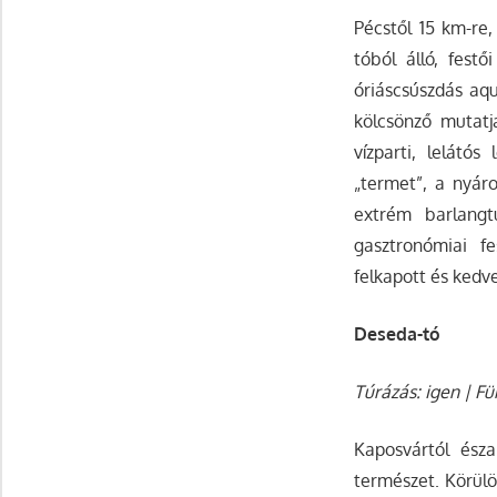
Pécstől 15 km-re,
tóból álló, festő
óriáscsúszdás aqu
kölcsönző mutat
vízparti, lelátós
„termet”, a nyáro
extrém barlangt
gasztronómiai f
felkapott és kedvel
Deseda-tó
Túrázás: igen | Fü
Kaposvártól ész
természet. Körülö