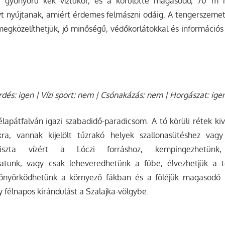
a gyönyörű kék víztükör, és a körülötte magasodó, 70 m m
t nyújtanak, amiért érdemes felmászni odáig. A tengerszemet 
megközelíthetjük, jó minőségű, védőkorlátokkal és információs 
rdés: igen | Vízi sport: nem | Csónakázás: nem | Horgászat: ige
élapátfalván igazi szabadidő-paradicsom. A tó körüli rétek k
ékra, vannak kijelölt tűzrakó helyek szallonasütéshez vag
tiszta vízért a Lóczi forráshoz, kempingezhetünk,
atunk, vagy csak leheveredhetünk a fűbe, élvezhetjük a t
nyörködhetünk a környező fákban és a föléjük magasodó Bé
 félnapos kirándulást a Szalajka-völgybe.