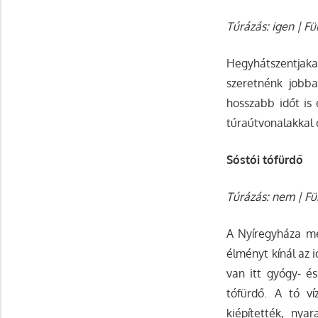
Túrázás: igen | Fü
Hegyhátszentjakab
szeretnénk jobb
hosszabb időt is 
túraútvonalakkal 
Sóstói tófürdő
Túrázás: nem | Für
A Nyíregyháza me
élményt kínál az 
van itt gyógy- és
tófürdő. A tó v
kiépítették, nya