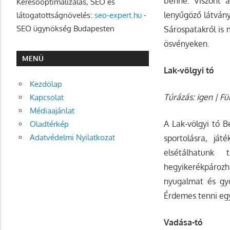
benne. Viszont 
Keresőoptimalizálás, SEO és
lenyűgöző látvány
látogatottságnövelés:
seo-expert.hu
-
SEO ügynökség Budapesten
Sárospatakról is 
ösvényeken.
MENÜ
Lak-völgyi tó
Kezdőlap
Túrázás: igen | Fü
Kapcsolat
Médiaajánlat
A Lak-völgyi tó B
Oladtérkép
Adatvédelmi Nyilatkozat
sportolásra, ját
elsétálhatunk 
hegyikerékpározh
nyugalmat és gyö
Érdemes tenni egy
Vadása-tó