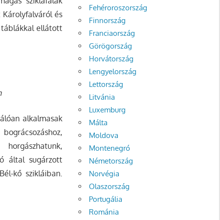
agas sziklafalak
Fehéroroszország
Károlyfalváról és
Finnország
táblákkal ellátott
Franciaország
Görögország
Horvátország
Lengyelország
Lettország
n
Litvánia
Luxemburg
iválóan alkalmasak
Málta
y bográcsozáshoz,
Moldova
 horgászhatunk,
Montenegró
ó által sugárzott
Németország
l-kő szikláiban.
Norvégia
Olaszország
Portugália
Románia