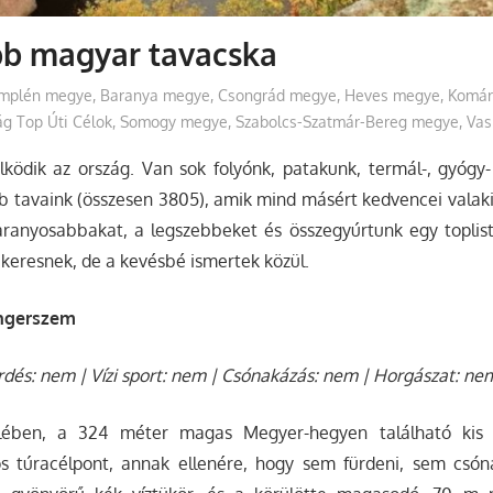
bb magyar tavacska
emplén megye
,
Baranya megye
,
Csongrád megye
,
Heves megye
,
Komár
g Top Úti Célok
,
Somogy megye
,
Szabolcs-Szatmár-Bereg megye
,
Vas
ködik az ország. Van sok folyónk, patakunk, termál-, gyógy-
 tavaink (összesen 3805), amik mind másért kedvencei valaki
garanyosabbakat, a legszebbeket és összegyúrtunk egy toplis
t keresnek, de a kevésbé ismertek közül.
engerszem
ürdés: nem | Vízi sport: nem | Csónakázás: nem | Horgászat: ne
lében, a 324 méter magas Megyer-hegyen található kis 
s túracélpont, annak ellenére, hogy sem fürdeni, sem csó