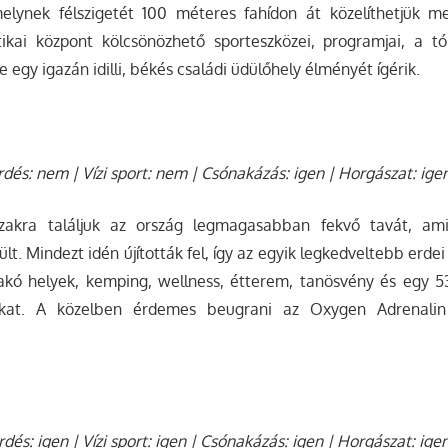
lynek félszigetét 100 méteres fahídon át közelíthetjük me
ztikai központ kölcsönözhető sporteszközei, programjai, a tó
 egy igazán idilli, békés családi üdülőhely élményét ígérik.
rdés: nem | Vízi sport: nem | Csónakázás: igen | Horgászat: ige
szakra találjuk az ország legmagasabban fekvő tavát, am
t. Mindezt idén újították fel, így az egyik legkedveltebb erdei ú
rakó helyek, kemping, wellness, étterem, tanösvény és egy 
ókat. A közelben érdemes beugrani az Oxygen Adrenalin
dés: igen | Vízi sport: igen | Csónakázás: igen | Horgászat: ige