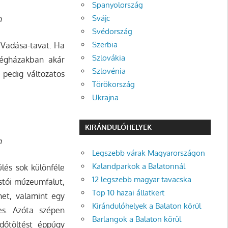
Spanyolország
Svájc
n
Svédország
Szerbia
a Vadása-tavat. Ha
Szlovákia
dégházakban akár
Szlovénia
e pedig változatos
Törökország
Ukrajna
KIRÁNDULÓHELYEK
n
Legszebb várak Magyarországon
Kalandparkok a Balatonnál
lés sok különféle
12 legszebb magyar tavacska
óstói múzeumfalut,
Top 10 hazai állatkert
het, valamint egy
Kirándulóhelyek a Balaton körül
es. Azóta szépen
Barlangok a Balaton körül
időtöltést éppúgy