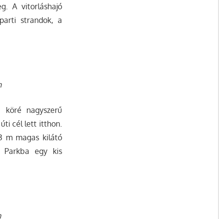
g. A vitorláshajó
parti strandok, a
n
i köré nagyszerű
ti cél lett itthon.
53 m magas kilátó
 Parkba egy kis
n