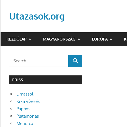
Skip
to
Utazasok.org
content
KEZDŐLAP
MAGYARORSZÁG
EURÓPA
K
Search
SEARCH
for:
FRISS
Limassol
Krka vízesés
Paphos
Platamonas
Menorca