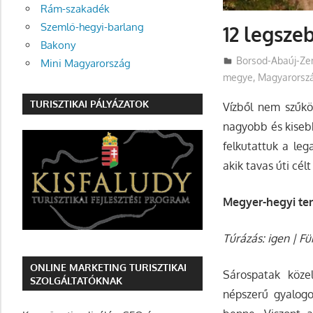
Rám-szakadék
Szemlő-hegyi-barlang
12 legsze
Bakony
Utazasok.org
Borsod-Abaúj-Z
Mini Magyarország
megye
,
Magyarorszá
TURISZTIKAI PÁLYÁZATOK
Vízből nem szűköl
nagyobb és kisebb
felkutattuk a le
akik tavas úti cél
Megyer-hegyi t
Túrázás: igen | F
ONLINE MARKETING TURISZTIKAI
Sárospatak köze
SZOLGÁLTATÓKNAK
népszerű gyalogo