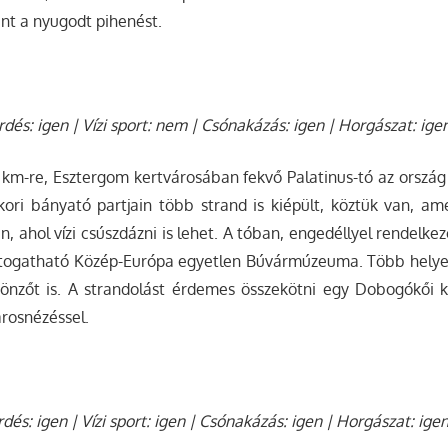
int a nyugodt pihenést.
dés: igen | Vízi sport: nem | Csónakázás: igen | Horgászat: ige
km-re, Esztergom kertvárosában fekvő Palatinus-tó az ország 
kori bányató partjain több strand is kiépült, köztük van, a
an, ahol vízi csúszdázni is lehet. A tóban, engedéllyel rendelk
 látogatható Közép-Európa egyetlen Búvármúzeuma. Több helye
lcsönzőt is. A strandolást érdemes összekötni egy Dobogókői 
rosnézéssel.
rdés: igen | Vízi sport: igen | Csónakázás: igen | Horgászat: ige