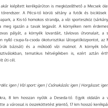
 akár kiépített kerékpárúton is megközelíthető a Mecsek öle
i tórendszer. A Pécsi-tó körüli sétány a futók és biciklise
apark, a Kis-tó homokos strandja, a vízi sporteszköz (sárkányh
ja meg igazán a tavak legjavát. A környéken nem érdeme
 lovas pályát, a környék lovardáit, távlovas útvonalait, a s
n nyíló csupa-fa-csoda ökoturisztikai látogatóközpontot, az
úrák bázisát) és a működő vízi malmot. A környék bőve
esztiválokban, tematikus hétvégékben is, ezért aztán ért
t úti cél.
rdés: igen | Vízi sport: igen | Csónakázás: igen | Horgászat: ige
akra, 8 km hosszan nyúlik a Deseda-tó. Egyik oldalán a 
tte a várossal is összeköttetést jelentő, 17 km hosszú kerékp