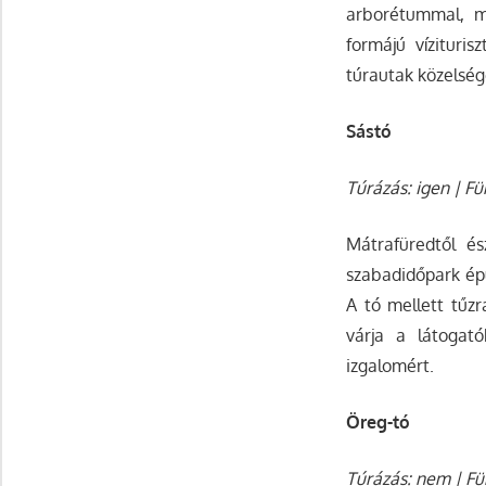
arborétummal, me
formájú vízituris
túrautak közelsége
Sástó
Túrázás: igen | Fü
Mátrafüredtől é
szabadidőpark épül
A tó mellett tűz
várja a látogat
izgalomért.
Öreg-tó
Túrázás: nem | Für