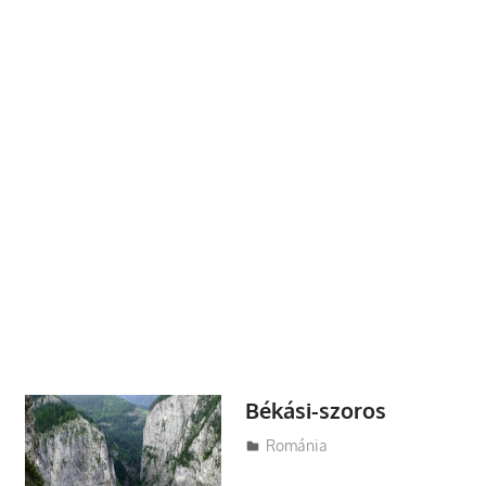
Békási-szoros
Utazasok.org
Románia