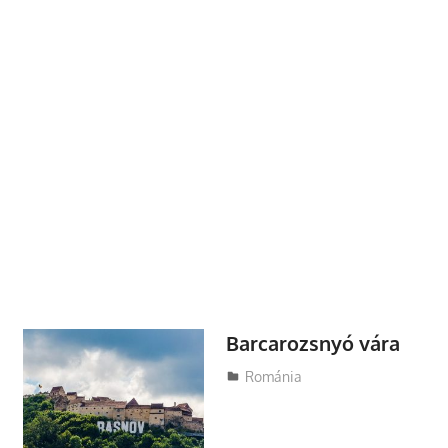
Barcarozsnyó vára
Utazasok.org
Románia