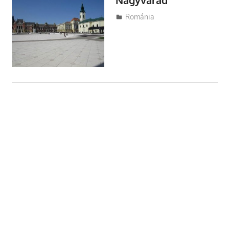
Utazasok.org
Románia