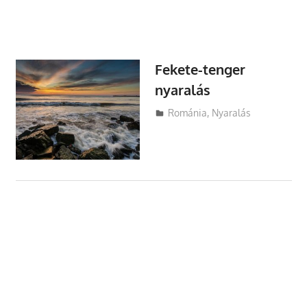
Fekete-tenger
nyaralás
Utazasok.org
Románia
,
Nyaralás