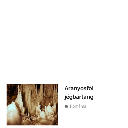
Aranyosfői
jégbarlang
Utazasok.org
Románia