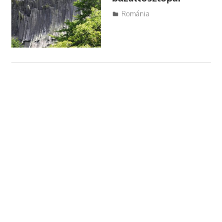
Utazasok.org
Románia