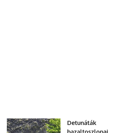
Detunáták
bazaltoszlopai