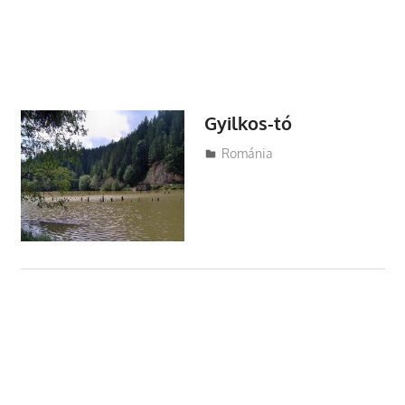
Gyilkos-tó
Utazasok.org
Románia