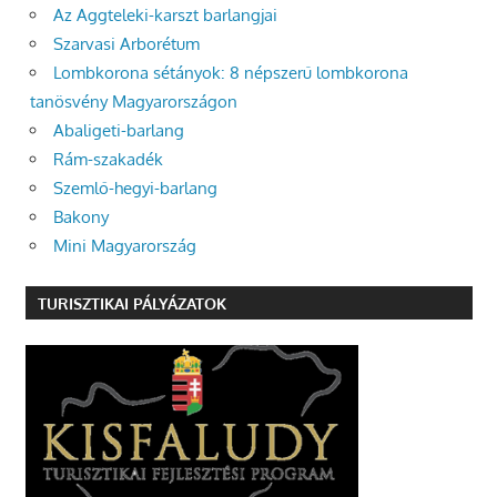
Az Aggteleki-karszt barlangjai
Szarvasi Arborétum
Lombkorona sétányok: 8 népszerű lombkorona
tanösvény Magyarországon
Abaligeti-barlang
Rám-szakadék
Szemlő-hegyi-barlang
Bakony
Mini Magyarország
TURISZTIKAI PÁLYÁZATOK