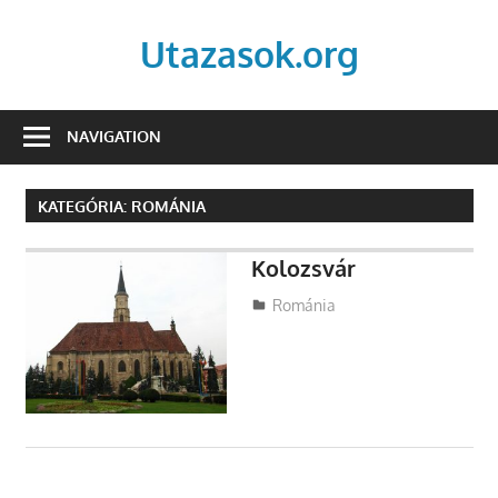
Skip
to
Utazasok.org
content
NAVIGATION
KATEGÓRIA:
ROMÁNIA
Kolozsvár
Utazasok.org
Románia