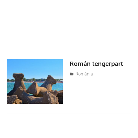
Román tengerpart
Utazasok.org
Románia