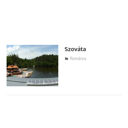
Szováta
Utazasok.org
Románia