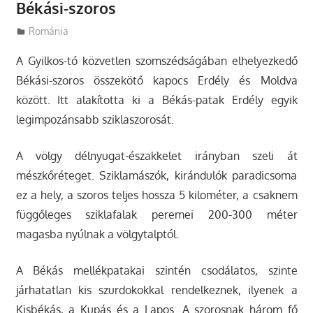
Békási-szoros
Utazasok.org
Románia
A Gyilkos-tó közvetlen szomszédságában elhelyezkedő
Békási-szoros összekötő kapocs Erdély és Moldva
között. Itt alakította ki a Békás-patak Erdély egyik
legimpozánsabb sziklaszorosát.
A völgy délnyugat-északkelet irányban szeli át
mészkőréteget. Sziklamászók, kirándulók paradicsoma
ez a hely, a szoros teljes hossza 5 kilométer, a csaknem
függőleges sziklafalak peremei 200-300 méter
magasba nyúlnak a völgytalptól.
A Békás mellékpatakai szintén csodálatos, szinte
járhatatlan kis szurdokokkal rendelkeznek, ilyenek a
Kisbékás, a Kupás és a Lapos. A szorosnak három fő