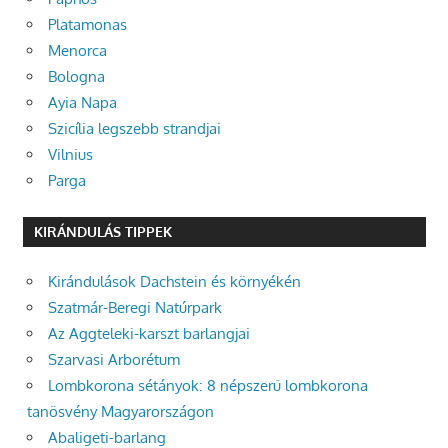
Platamonas
Menorca
Bologna
Ayia Napa
Szicília legszebb strandjai
Vilnius
Parga
KIRÁNDULÁS TIPPEK
Kirándulások Dachstein és környékén
Szatmár-Beregi Natúrpark
Az Aggteleki-karszt barlangjai
Szarvasi Arborétum
Lombkorona sétányok: 8 népszerű lombkorona
tanösvény Magyarországon
Abaligeti-barlang