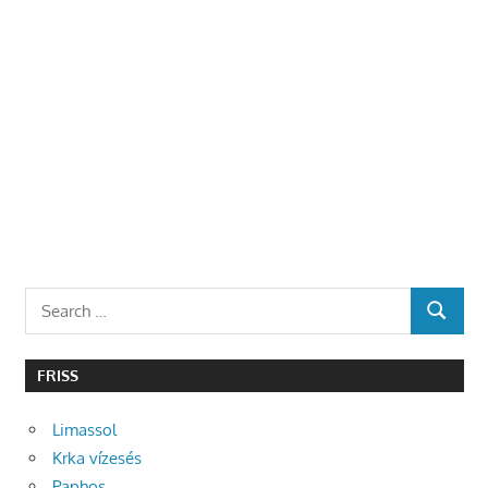
Search
SEARCH
for:
FRISS
Limassol
Krka vízesés
Paphos