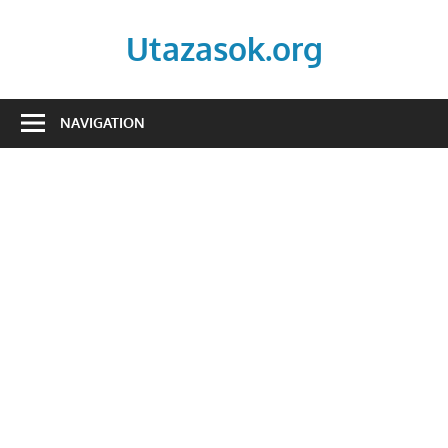
Skip
to
Utazasok.org
content
NAVIGATION