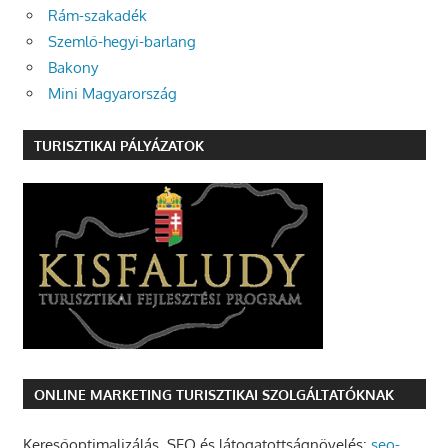
Rám-szakadék
Szemlő-hegyi-barlang
Bakony
Mini Magyarország
TURISZTIKAI PÁLYÁZATOK
ONLINE MARKETING TURISZTIKAI SZOLGÁLTATÓKNAK
Keresőoptimalizálás, SEO és látogatottságnövelés:
seo-