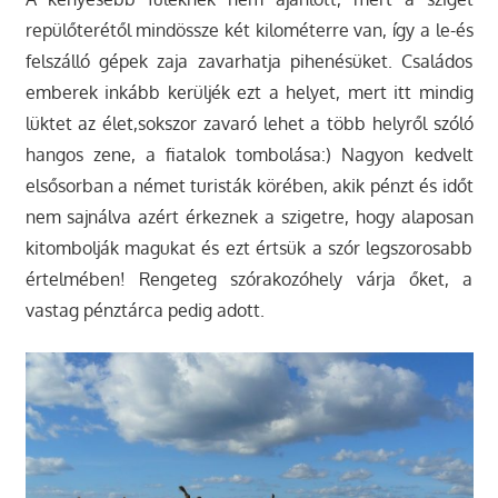
repülőterétől mindössze két kilométerre van, így a le-és
felszálló gépek zaja zavarhatja pihenésüket. Családos
emberek inkább kerüljék ezt a helyet, mert itt mindig
lüktet az élet,sokszor zavaró lehet a több helyről szóló
hangos zene, a fiatalok tombolása:) Nagyon kedvelt
elsősorban a német turisták körében, akik pénzt és időt
nem sajnálva azért érkeznek a szigetre, hogy alaposan
kitombolják magukat és ezt értsük a szór legszorosabb
értelmében! Rengeteg szórakozóhely várja őket, a
vastag pénztárca pedig adott.