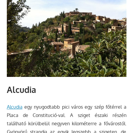
Alcudia
Alcudia
egy nyugodtabb pici város egy szép főtérrel a
Placa de Constitució-val. A sziget északi részén
található körülbelül negyven kilométerre a fővárostól.
Gyönyörű strandja az egyik legszebb a szigeten, de