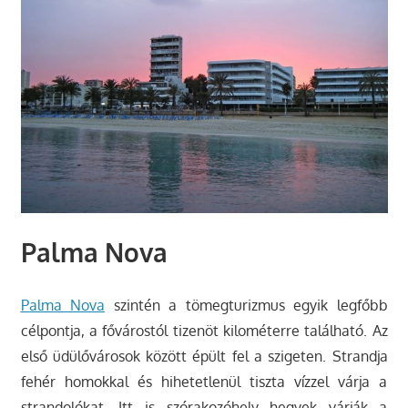
Palma Nova
Palma Nova
szintén a tömegturizmus egyik legfőbb
célpontja, a fővárostól tizenöt kilométerre található. Az
első üdülővárosok között épült fel a szigeten. Strandja
fehér homokkal és hihetetlenül tiszta vízzel várja a
strandolókat. Itt is szórakozóhely hegyek várják a