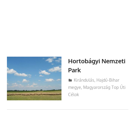
Hortobágyi Nemzeti
Park
Utazasok.org
Kirándulás
,
Hajdú-Bihar
megye
,
Magyarország Top Úti
Célok