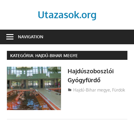
Skip
to
Utazasok.org
content
NAVIGATION
KATEGÓRIA:
HAJDÚ-BIHAR MEGYE
Hajdúszoboszlói
Gyógyfürdő
Utazasok.org
Hajdú-Bihar megye
,
Fürdők