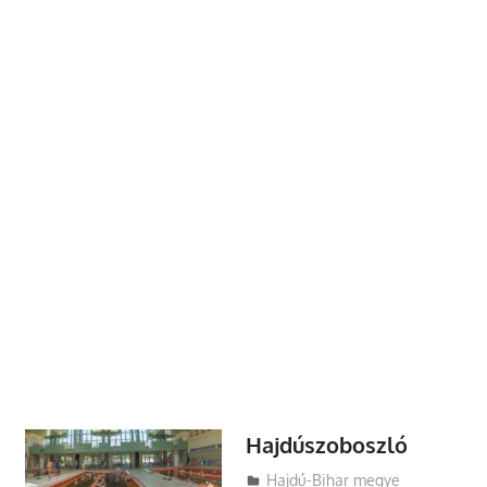
Hajdúszoboszló
Utazasok.org
Hajdú-Bihar megye