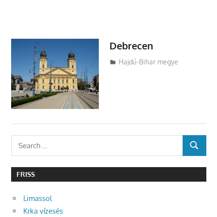
Debrecen
Utazasok.org
Hajdú-Bihar megye
Search
SEARCH
for:
FRISS
Limassol
Krka vízesés