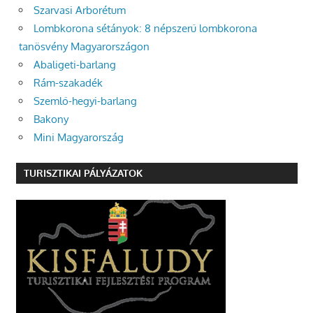
Szarvasi Arborétum
Lombkorona sétányok: 8 népszerű lombkorona
tanösvény Magyarországon
Abaligeti-barlang
Rám-szakadék
Szemlő-hegyi-barlang
Bakony
Mini Magyarország
TURISZTIKAI PÁLYÁZATOK