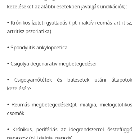
kezeléseket az alábbi esetekben javallják (indikációk):
• Krónikus ízületi gyulladás ( pl. inaktív reumás artritisz,
artritisz pszoriatika)
• Spondylitis ankylopoetica
• Csigolya degenarativ megbetegedései
• Csigolyaműtétek és balesetek utáni állapotok
kezelésére
• Reumás megbetegedések(pl. mialgia, mielogelotikus
csomók
• Krónikus, perifériás az idegrendszerrel összefüggő
panaszok (pl. isialgia, parezis)