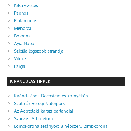
Krka vízesés
Paphos
Platamonas
Menorca
Bologna
Ayia Napa
Szicília legszebb strandjai
Vilnius
Parga
KIRÁNDULÁS TIPPEK
Kirándulások Dachstein és környékén
Szatmár-Beregi Natúrpark
Az Aggteleki-karszt barlangjai
Szarvasi Arborétum
Lombkorona sétányok: 8 népszerű lombkorona