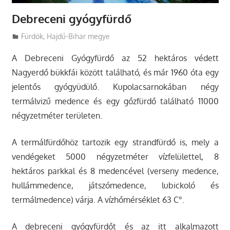
Debreceni gyógyfürdő
Utazasok.org
Fürdők
,
Hajdú-Bihar megye
A Debreceni Gyógyfürdő az 52 hektáros védett
Nagyerdő bükkfái között található, és már 1960 óta egy
jelentős gyógyüdülő. Kupolacsarnokában négy
termálvizű medence és egy gőzfürdő található 11000
négyzetméter területen.
A termálfürdőhöz tartozik egy strandfürdő is, mely a
vendégeket 5000 négyzetméter vízfelülettel, 8
hektáros parkkal és 8 medencével (verseny medence,
hullámmedence, játszómedence, lubickoló és
termálmedence) várja. A vízhőmérséklet 63 C°.
A debreceni gyógyfürdőt és az itt alkalmazott