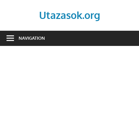
Skip
to
Utazasok.org
content
NAVIGATION