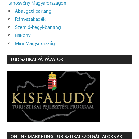
tanösvény Magyarországon
Abaligeti-barlang
Rám-szakadék
Szemlő-hegyi-barlang
Bakony
Mini Magyarország
TURISZTIKAI PÁLYÁZATOK
ONLINE MARKETING TURISZTIKAI SZOLGÁLTATÓKNAK