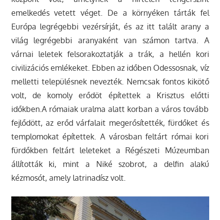
emelkedés vetett véget. De a környéken tárták fel
Európa legrégebbi vezérsírját, és az itt talált arany a
világ legrégebbi aranyaként van számon tartva. A
várnai leletek felsorakoztatják a trák, a hellén kori
civilizációs emlékeket. Ebben az időben Odessosnak, víz
melletti településnek nevezték. Nemcsak fontos kikötő
volt, de komoly erődöt építettek a Krisztus előtti
időkben.A rómaiak uralma alatt korban a város tovább
fejlődött, az erőd várfalait megerősítették, fürdőket és
templomokat építettek. A városban feltárt római kori
fürdőkben feltárt leleteket a Régészeti Múzeumban
állították ki, mint a Niké szobrot, a delfin alakú
kézmosót, amely latrinadísz volt.