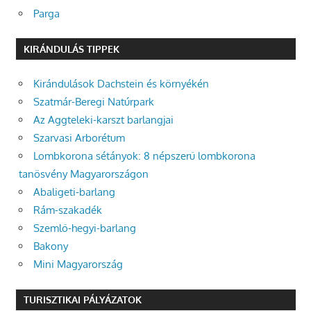
Parga
KIRÁNDULÁS TIPPEK
Kirándulások Dachstein és környékén
Szatmár-Beregi Natúrpark
Az Aggteleki-karszt barlangjai
Szarvasi Arborétum
Lombkorona sétányok: 8 népszerű lombkorona
tanösvény Magyarországon
Abaligeti-barlang
Rám-szakadék
Szemlő-hegyi-barlang
Bakony
Mini Magyarország
TURISZTIKAI PÁLYÁZATOK