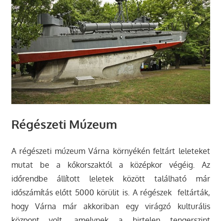
Régészeti Múzeum
A régészeti múzeum Várna környékén feltárt leleteket
mutat be a kőkorszaktól a középkor végéig. Az
időrendbe állított leletek között található már
időszámítás előtt 5000 körülit is. A régészek feltárták,
hogy Várna már akkoriban egy virágzó kulturális
központ volt, amelynek a hirtelen tengerszint