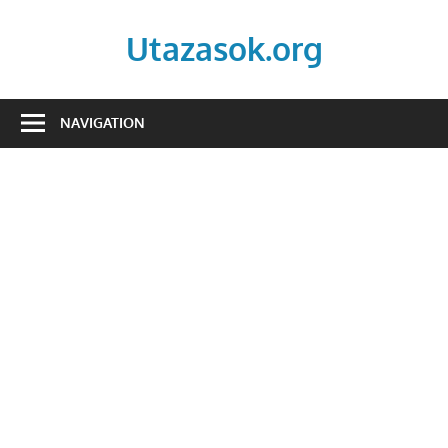
Skip
to
Utazasok.org
content
NAVIGATION