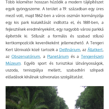
Több kilométer hosszan húzódik a modern tájépítészet
egyik gyöngyszeme. A terület a 19. században egy üres
mező volt, majd 1862-ben a város oszmán kormányzója
egy kis park kialakítását indította el, és 1881-ben, a
fejlesztések eredményeként, egy nagyobb városi parkká
építették ki. Stílusát a formális és szabad stílusú
kertkompozíciók keverékeként jellemezhető. A Tengeri
Kert látnivalói közé tartozik a
Delfinárium
, az
Állatkert
,
az
Obszervatórium
, a
Planetárium
és a
Tengerészeti
Múzeum
. Egyéb sport és turisztikai látványosságok,
uszoda, teniszpálya mellett, szabadtéri színpadi
előadások kínálnak színvonalas szolgáltatást.