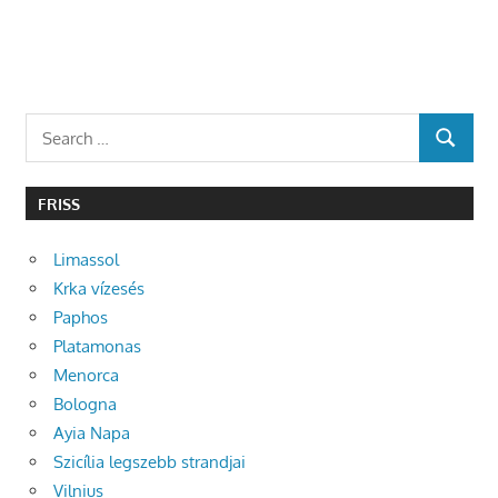
Search
SEARCH
for:
FRISS
Limassol
Krka vízesés
Paphos
Platamonas
Menorca
Bologna
Ayia Napa
Szicília legszebb strandjai
Vilnius