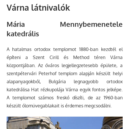
Várna látnivalók
Mária Mennybemenetele
katedrális
A hatalmas ortodox templomot 1880-ban kezdtél el
építeni a Szent Cirill és Method téren Várna
központjában. Az óváros legjellegzetesebb épülete, a
szentpétervári Peterhof templom alapján készült helyi
alapanyagokból, Bulgária legnagyobb ortodox
katedrálisa Hat rézkupolája Várna egyik fontos jelképe.
A templomot számos freskó díszíti, de az 1960-ban
készült ólomüvegablakait is érdemes megcsodálni.