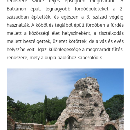
rendszere szinte teljes épségben megmaradt. A
Balkánon épült legnagyobb fürdőépületeket a 2.
században építették, és egészen a 3. század végéig
használták. A kőből és téglából épült fürdőben a fürdés
mellett a közösségi élet helyszíneként, a tisztálkodás
mellett beszélgettek, üzletet kötöttek, de alvás és evés
helyszíne volt. Igazi különlegessége a megmaradt fűtési
rendszere, mely a dupla padlóhoz kapcsolódik.