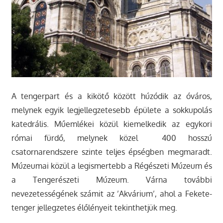
A tengerpart és a kikötő között húzódik az óváros,
melynek egyik legjellegzetesebb épülete a sokkupolás
katedrális. Műemlékei közül kiemelkedik az egykori
római fürdő, melynek közel 400 hosszú
csatornarendszere szinte teljes épségben megmaradt.
Múzeumai közül a legismertebb a Régészeti Múzeum és
a Tengerészeti Múzeum. Várna további
nevezetességének számit az ’Akvárium’, ahol a Fekete-
tenger jellegzetes élőlényeit tekinthetjük meg.