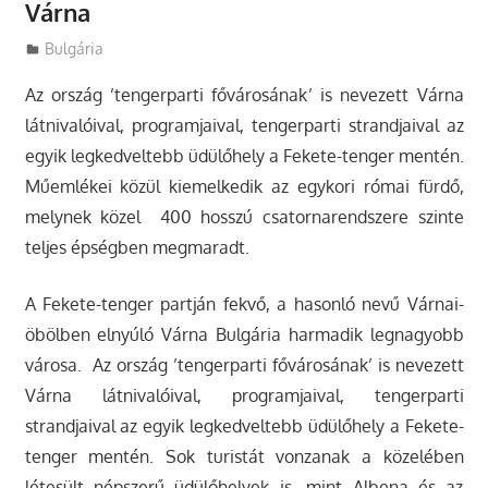
Várna
Utazasok.org
Bulgária
Az ország ’tengerparti fővárosának’ is nevezett Várna
látnivalóival, programjaival, tengerparti strandjaival az
egyik legkedveltebb üdülőhely a Fekete-tenger mentén.
Műemlékei közül kiemelkedik az egykori római fürdő,
melynek közel 400 hosszú csatornarendszere szinte
teljes épségben megmaradt.
A Fekete-tenger partján fekvő, a hasonló nevű Várnai-
öbölben elnyúló Várna Bulgária harmadik legnagyobb
városa. Az ország ’tengerparti fővárosának’ is nevezett
Várna látnivalóival, programjaival, tengerparti
strandjaival az egyik legkedveltebb üdülőhely a Fekete-
tenger mentén. Sok turistát vonzanak a közelében
létesült népszerű üdülőhelyek is, mint Albena és az