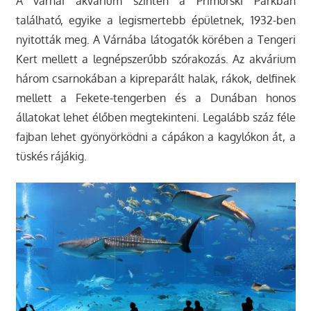
A várnai akvárium szintén a Primorski Parkban
található, egyike a legismertebb épületnek, 1932-ben
nyitották meg. A Várnába látogatók körében a Tengeri
Kert mellett a legnépszerűbb szórakozás. Az akvárium
három csarnokában a kipreparált halak, rákok, delfinek
mellett a Fekete-tengerben és a Dunában honos
állatokat lehet élőben megtekinteni. Legalább száz féle
fajban lehet gyönyörködni a cápákon a kagylókon át, a
tüskés rájákig.