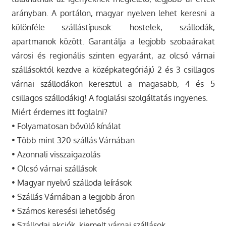
arányban. A portálon, magyar nyelven lehet keresni a
különféle szállástípusok: hostelek, szállodák,
apartmanok között. Garantálja a legjobb szobaárakat
városi és regionális szinten egyaránt, az olcsó várnai
szállásoktól kezdve a középkategóriájú 2 és 3 csillagos
várnai szállodákon keresztül a magasabb, 4 és 5
csillagos szállodákig! A foglalási szolgáltatás ingyenes.
Miért érdemes itt foglalni?
• Folyamatosan bővülő kínálat
• Több mint 320 szállás Várnában
• Azonnali visszaigazolás
• Olcsó várnai szállások
• Magyar nyelvű szálloda leírások
• Szállás Várnában a legjobb áron
• Számos keresési lehetőség
• Szállodai akciók, kiemelt várnai szállások