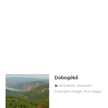
Dobogókő
Utazasok.org
Kirándulás
,
Komárom-
Esztergom megye
,
Pest megye