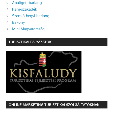
Abaligeti-barlang
Rám-szakadék
Szemlő-hegyi-barlang
Bakony
Mini Magyarország
TURISZTIKAI PÁLYÁZATOK
ONLINE MARKETING TURISZTIKAI SZOLGÁLTATÓKNAK