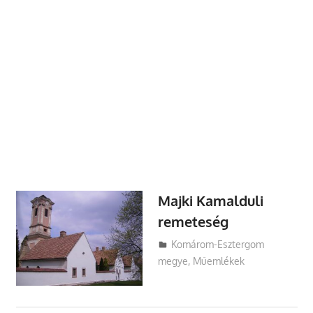
Majki Kamalduli
remeteség
Utazasok.org
Komárom-Esztergom
megye
,
Műemlékek