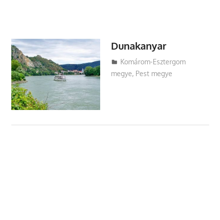
Dunakanyar
Utazasok.org
Komárom-Esztergom
megye
,
Pest megye