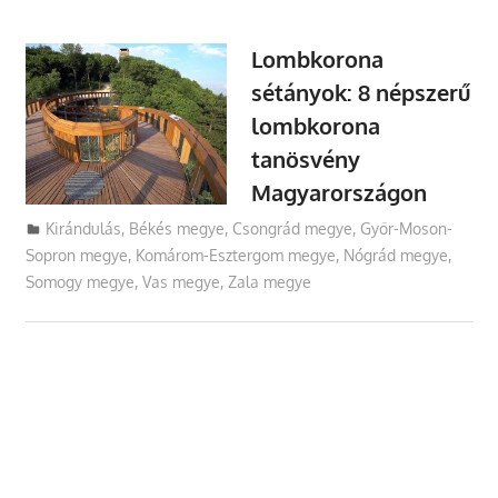
Lombkorona
sétányok: 8 népszerű
lombkorona
tanösvény
Magyarországon
Utazasok.org
Kirándulás
,
Békés megye
,
Csongrád megye
,
Győr-Moson-
Sopron megye
,
Komárom-Esztergom megye
,
Nógrád megye
,
Somogy megye
,
Vas megye
,
Zala megye