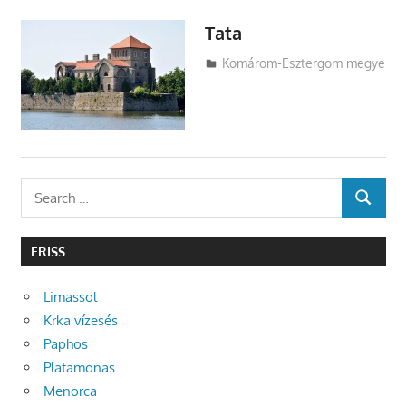
Tata
Utazasok.org
Komárom-Esztergom megye
Search
SEARCH
for:
FRISS
Limassol
Krka vízesés
Paphos
Platamonas
Menorca