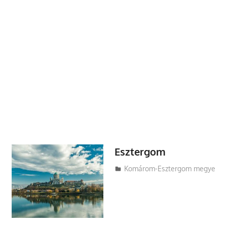
Esztergom
Utazasok.org
Komárom-Esztergom megye