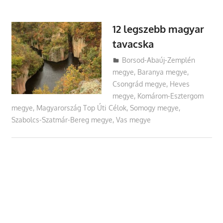
12 legszebb magyar
tavacska
Utazasok.org
Borsod-Abaúj-Zemplén
megye
,
Baranya megye
,
Csongrád megye
,
Heves
megye
,
Komárom-Esztergom
megye
,
Magyarország Top Úti Célok
,
Somogy megye
,
Szabolcs-Szatmár-Bereg megye
,
Vas megye