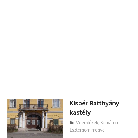
Kisbér Batthyány-
kastély
Utazasok.org
Műemlékek
,
Komárom-
Esztergom megye