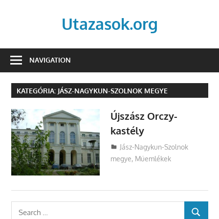
Skip
to
Utazasok.org
content
NAVIGATION
KATEGÓRIA:
JÁSZ-NAGYKUN-SZOLNOK MEGYE
Újszász Orczy-
kastély
Utazasok.org
Jász-Nagykun-Szolnok
megye
,
Műemlékek
Search
SEARCH