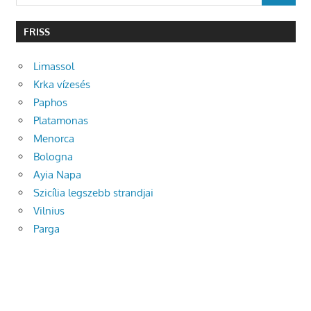
for:
FRISS
Limassol
Krka vízesés
Paphos
Platamonas
Menorca
Bologna
Ayia Napa
Szicília legszebb strandjai
Vilnius
Parga