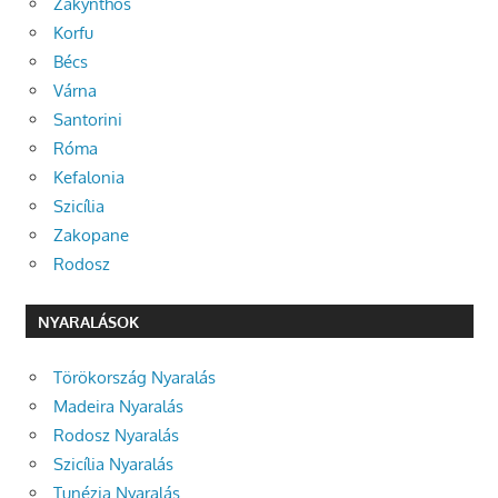
Zakynthos
Korfu
Bécs
Várna
Santorini
Róma
Kefalonia
Szicília
Zakopane
Rodosz
NYARALÁSOK
Törökország Nyaralás
Madeira Nyaralás
Rodosz Nyaralás
Szicília Nyaralás
Tunézia Nyaralás