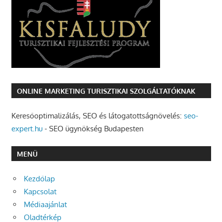
ONLINE MARKETING TURISZTIKAI SZOLGÁLTATÓKNAK
Keresőoptimalizálás, SEO és látogatottságnövelés:
seo-
expert.hu
- SEO ügynökség Budapesten
MENÜ
Kezdőlap
Kapcsolat
Médiaajánlat
Oladtérkép