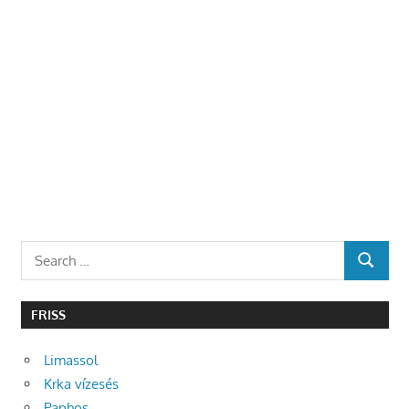
Search
SEARCH
for:
FRISS
Limassol
Krka vízesés
Paphos