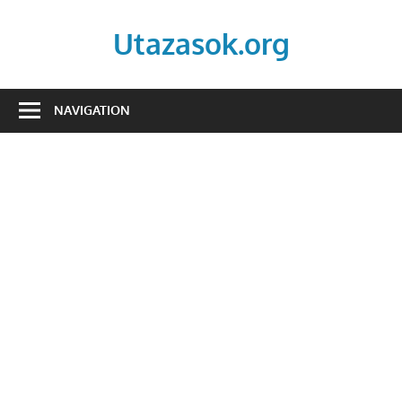
Skip
to
Utazasok.org
content
NAVIGATION