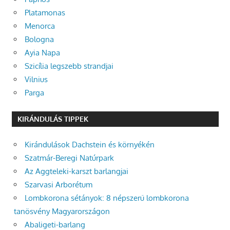
Platamonas
Menorca
Bologna
Ayia Napa
Szicília legszebb strandjai
Vilnius
Parga
KIRÁNDULÁS TIPPEK
Kirándulások Dachstein és környékén
Szatmár-Beregi Natúrpark
Az Aggteleki-karszt barlangjai
Szarvasi Arborétum
Lombkorona sétányok: 8 népszerű lombkorona
tanösvény Magyarországon
Abaligeti-barlang