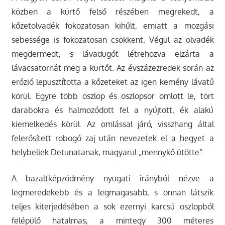
közben a kürtő felső részében megrekedt, a
kőzetolvadék fokozatosan kihűlt, emiatt a mozgási
sebessége is fokozatosan csökkent. Végül az olvadék
megdermedt, s lávadugót létrehozva elzárta a
lávacsatornát meg a kürtőt. Az évszázezredek során az
erózió lepusztította a kőzeteket az igen kemény lávatű
körül. Egyre több oszlop és oszlopsor omlott le, tört
darabokra és halmozódott fel a nyújtott, ék alakú
kiemelkedés körül. Az omlással járó, visszhang által
felerősített robogó zaj után nevezetek el a hegyet a
helybeliek Detunatanak, magyarul „mennykő ütötte”.
A bazaltképződmény nyugati irányból nézve a
legmeredekebb és a legmagasabb, s onnan látszik
teljes kiterjedésében a sok ezernyi karcsú oszlopból
felépülő hatalmas, a mintegy 300 méteres