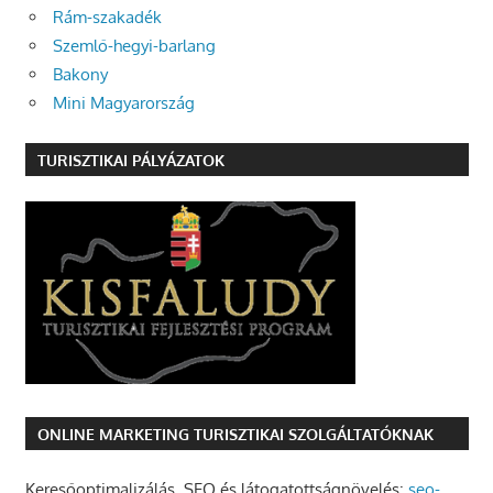
Rám-szakadék
Szemlő-hegyi-barlang
Bakony
Mini Magyarország
TURISZTIKAI PÁLYÁZATOK
ONLINE MARKETING TURISZTIKAI SZOLGÁLTATÓKNAK
Keresőoptimalizálás, SEO és látogatottságnövelés:
seo-