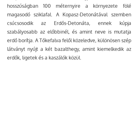
hosszúságban 100 méternyire a környezete fölé
magasodó sziklafal. A Kopasz-Detonátával szemben
csúcsosodik az Erdős-Detonáta, ennek kúpja
szabályosabb az előbbinél, és amint neve is mutatja
erdő borítja. A Tőkefalva felől közeledve, különösen szép
látványt nyújt a két bazalthegy, amint kiemelkedik az
erdők, ligetek és a kaszálók közül.