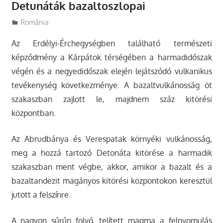
Detunáták bazaltoszlopai
Utazasok.org
Románia
Az Erdélyi-Érchegységben található természeti
képződmény a Kárpátok térségében a harmadidőszak
végén és a negyedidőszak elején lejátszódó vulkanikus
tevékenység következménye. A bazaltvulkánosság öt
szakaszban zajlott le, majdnem száz kitörési
központban.
Az Abrudbánya és Verespatak környéki vulkánosság,
meg a hozzá tartozó Detonáta kitörése a harmadik
szakaszban ment végbe, akkor, amikor a bazalt és a
bazaltandezit magányos kitörési központokon keresztül
jutott a felszínre.
A nagyon sűrűn folyó, telített magma a felnyomulás