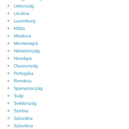
Lettország
Litvánia
Luxemburg
Málta
Moldova
Montenegró
Németország
Norvégia
Olaszország
Portugália
Románia
Spanyolország
Svájc
Svédország
Szerbia
Szlovákia
Szlovénia