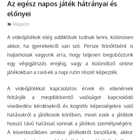
Az egész napos játék hátrányai és
előnyei
Utazasok.org
Magazin
A videójátékok elég addiktívak tudnak lenni, különösen
akkor, ha gyerekekről van szó. Persze felnőttként is
hajlamosak vagyunk arra, hogy teljesen begubózzunk
egy végigjátszás erejéig, vagy a különöbző online
játékokban a raid-ek a napi rutin részét képezzék.
A videójátékkal kapcsolatos érvek és ellenérvek
feltárják a megdöbbentő valóságot kapcsolódó
viselkedési kérdésekről és kognitív képességekre való
hatásukról a játékosok körében, mivel ezek a játékok
hosszú távú hatással vannak a játékos személyiségére.
A következőkben amikor játékokról beszélünk, akkor