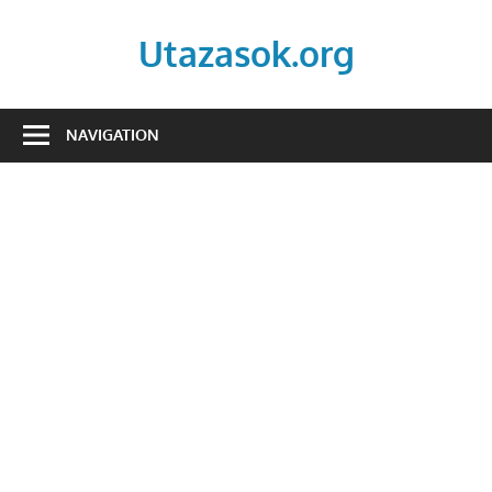
Skip
to
Utazasok.org
content
NAVIGATION