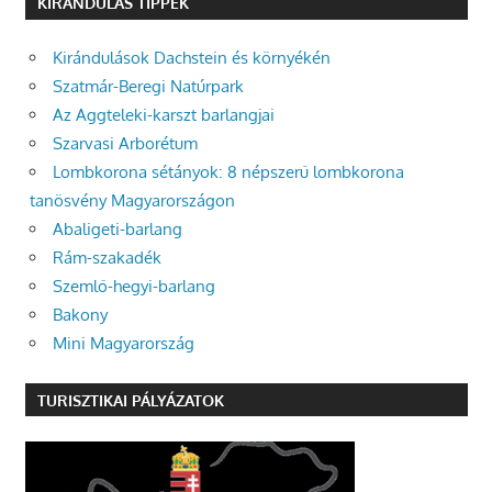
KIRÁNDULÁS TIPPEK
Kirándulások Dachstein és környékén
Szatmár-Beregi Natúrpark
Az Aggteleki-karszt barlangjai
Szarvasi Arborétum
Lombkorona sétányok: 8 népszerű lombkorona
tanösvény Magyarországon
Abaligeti-barlang
Rám-szakadék
Szemlő-hegyi-barlang
Bakony
Mini Magyarország
TURISZTIKAI PÁLYÁZATOK