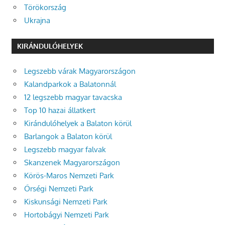
Törökország
Ukrajna
KIRÁNDULÓHELYEK
Legszebb várak Magyarországon
Kalandparkok a Balatonnál
12 legszebb magyar tavacska
Top 10 hazai állatkert
Kirándulóhelyek a Balaton körül
Barlangok a Balaton körül
Legszebb magyar falvak
Skanzenek Magyarországon
Körös-Maros Nemzeti Park
Őrségi Nemzeti Park
Kiskunsági Nemzeti Park
Hortobágyi Nemzeti Park