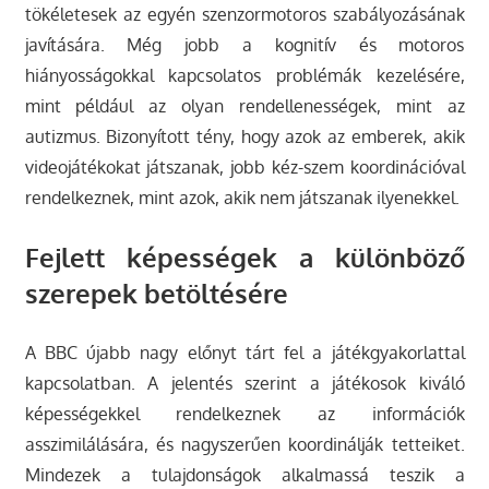
tökéletesek az egyén szenzormotoros szabályozásának
javítására. Még jobb a kognitív és motoros
hiányosságokkal kapcsolatos problémák kezelésére,
mint például az olyan rendellenességek, mint az
autizmus. Bizonyított tény, hogy azok az emberek, akik
videojátékokat játszanak, jobb kéz-szem koordinációval
rendelkeznek, mint azok, akik nem játszanak ilyenekkel.
Fejlett képességek a különböző
szerepek betöltésére
A BBC újabb nagy előnyt tárt fel a játékgyakorlattal
kapcsolatban. A jelentés szerint a játékosok kiváló
képességekkel rendelkeznek az információk
asszimilálására, és nagyszerűen koordinálják tetteiket.
Mindezek a tulajdonságok alkalmassá teszik a