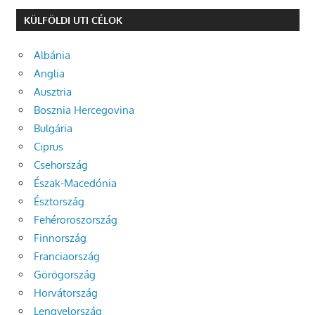
KÜLFÖLDI UTI CÉLOK
Albánia
Anglia
Ausztria
Bosznia Hercegovina
Bulgária
Ciprus
Csehország
Észak-Macedónia
Észtország
Fehéroroszország
Finnország
Franciaország
Görögország
Horvátország
Lengyelország