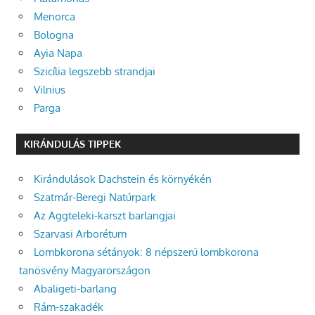
Menorca
Bologna
Ayia Napa
Szicília legszebb strandjai
Vilnius
Parga
KIRÁNDULÁS TIPPEK
Kirándulások Dachstein és környékén
Szatmár-Beregi Natúrpark
Az Aggteleki-karszt barlangjai
Szarvasi Arborétum
Lombkorona sétányok: 8 népszerű lombkorona
tanösvény Magyarországon
Abaligeti-barlang
Rám-szakadék