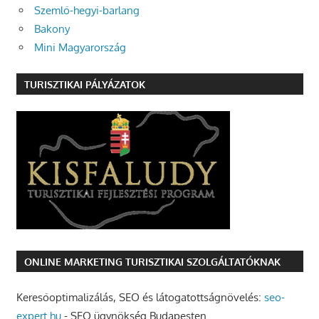
Szemlő-hegyi-barlang
Bakony
Mini Magyarország
TURISZTIKAI PÁLYÁZATOK
ONLINE MARKETING TURISZTIKAI SZOLGÁLTATÓKNAK
Keresőoptimalizálás, SEO és látogatottságnövelés:
seo-
expert.hu
- SEO ügynökség Budapesten