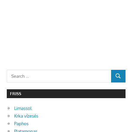
Search
SEARCH
for:
FRISS
Limassol
Krka vízesés
Paphos
Platamonas