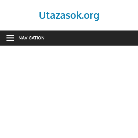
Skip
to
Utazasok.org
content
NAVIGATION