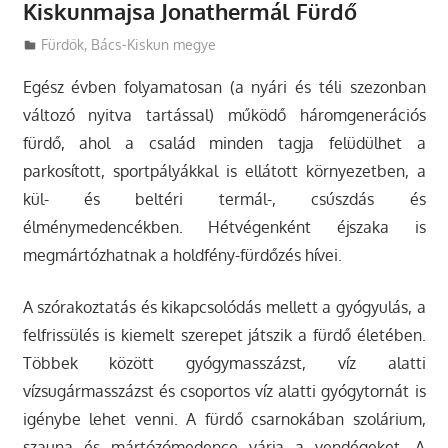
Kiskunmajsa Jonathermál Fürdő
Utazasok.org
Fürdők
,
Bács-Kiskun megye
Egész évben folyamatosan (a nyári és téli szezonban
változó nyitva tartással) működő háromgenerációs
fürdő, ahol a család minden tagja felüdülhet a
parkosított, sportpályákkal is ellátott környezetben, a
kül- és beltéri termál-, csúszdás és
élménymedencékben.
Hétvégenként éjszaka is
megmártózhatnak a holdfény-fürdőzés hívei.
A szórakoztatás és kikapcsolódás mellett a gyógyulás, a
felfrissülés is kiemelt szerepet játszik a fürdő életében.
Többek között gyógymasszázst, víz alatti
vízsugármasszázst és csoportos víz alatti gyógytornát is
igénybe lehet venni. A fürdő csarnokában szolárium,
szauna és mártózómedence várja a vendégeket. A