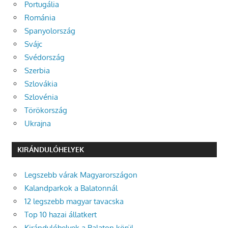
Portugália
Románia
Spanyolország
Svájc
Svédország
Szerbia
Szlovákia
Szlovénia
Törökország
Ukrajna
KIRÁNDULÓHELYEK
Legszebb várak Magyarországon
Kalandparkok a Balatonnál
12 legszebb magyar tavacska
Top 10 hazai állatkert
Kirándulóhelyek a Balaton körül