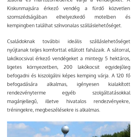
Kiskunmajsára érkező vendég a fürdő közvetlen
szomszédságában elhelyezkedő motelben és
kempingben találhat színvonalas szálláslehetőséget.
Családoknak további ideális szálláslehetőséget
nyújtanak teljes komforttal ellátott faházaik. A sátorral,
lakókocsival érkező vendégeket a mintegy 5 hektáros,
ligetes környezetben, 200 lakókocsit egyidejűleg
befogadni és kiszolgálni képes kemping várja. A 120 fő
befogadására alkalmas, igényesen kialakított
rendezvényterme egyéb szolgáltatásokkal
magánjellegű, illetve hivatalos rendezvényekre,
tréningekre, megbeszélésekre is alkalmas.