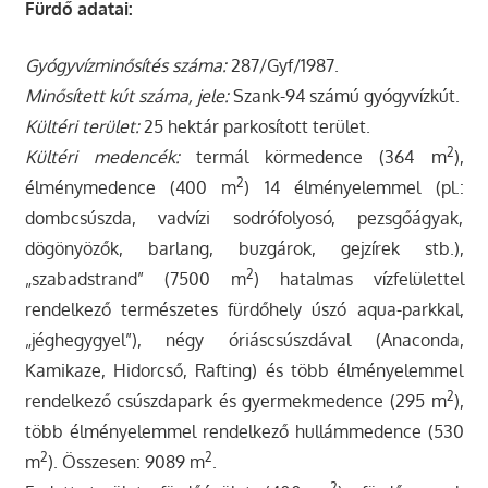
Fürdő adatai:
Gyógyvízminősítés száma:
287/Gyf/1987.
Minősített kút száma, jele:
Szank-94 számú gyógyvízkút.
Kültéri terület:
25 hektár parkosított terület.
2
Kültéri medencék:
termál körmedence (364 m
),
2
élménymedence (400 m
) 14 élményelemmel (pl.:
dombcsúszda, vadvízi sodrófolyosó, pezsgőágyak,
dögönyözők, barlang, buzgárok, gejzírek stb.),
2
„szabadstrand” (7500 m
) hatalmas vízfelülettel
rendelkező természetes fürdőhely úszó aqua-parkkal,
„jéghegygyel”), négy óriáscsúszdával (Anaconda,
Kamikaze, Hidorcső, Rafting) és több élményelemmel
2
rendelkező csúszdapark és gyermekmedence (295 m
),
több élményelemmel rendelkező hullámmedence (530
2
2
m
). Összesen: 9089 m
.
2