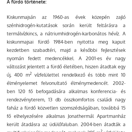
A fürdő története:
Kiskunmajsán az 1960-as évek közepén zajló
szénhidrogén-kutatások során került feltárásra a
termálvízkincs, a nátriumhidrogén-karbonátos hévíz. A
kiskunmajsai fürdő 1984-ben nyitotta meg kapuit
kezdetben szabadtéri, majd a későbbi fejlesztések
nyomán fedett medencékkel. A 2001-es év nagy
változást jelentett a fürdő életében, hiszen átadtak egy
2
új, 400 m
vízfelülettel rendelkező és több mint 10
élményelemet felvonultató élménymedencét. 2002-
ben 120 fő befogadására alkalmas konferencia- és
rendezvényterem, 13 db összkomfortos családi nagy
faház a fürdő közvetlen szomszédságában, továbbá 15
fő elhelyezésére alkalmas Jonathermál Apartmanház
került átadásra az üdülőfaluban. 2004-ben átadták a
2