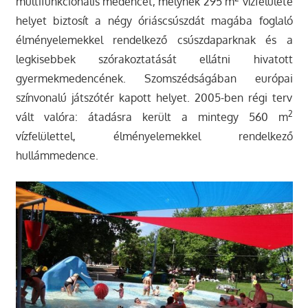
multifunkcionális medencét, melynek 295 m
vízfelülete
helyet biztosít a négy óriáscsúszdát magába foglaló
élményelemekkel rendelkező csúszdaparknak és a
legkisebbek szórakoztatását ellátni hivatott
gyermekmedencének. Szomszédságában európai
színvonalú játszótér kapott helyet. 2005-ben régi terv
2
vált valóra: átadásra került a mintegy 560 m
vízfelülettel, élményelemekkel rendelkező
hullámmedence.