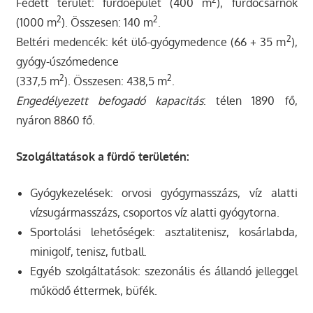
Fedett terület: fürdőépület (400 m
), fürdőcsarnok
2
2
(1000 m
). Összesen: 140 m
.
2
Beltéri medencék: két ülő-gyógymedence (66 + 35 m
),
gyógy-úszómedence
2
2
(337,5 m
). Összesen: 438,5 m
.
Engedélyezett befogadó kapacitás
: télen 1890 fő,
nyáron 8860 fő.
Szolgáltatások a fürdő területén:
Gyógykezelések: orvosi gyógymasszázs, víz alatti
vízsugármasszázs, csoportos víz alatti gyógytorna.
Sportolási lehetőségek: asztalitenisz, kosárlabda,
minigolf, tenisz, futball.
Egyéb szolgáltatások: szezonális és állandó jelleggel
működő éttermek, büfék.