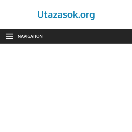
Skip
to
Utazasok.org
content
NAVIGATION