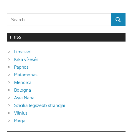
Search
SEARCH
for:
FRISS
Limassol
Krka vízesés
Paphos
Platamonas
Menorca
Bologna
Ayia Napa
Szicília legszebb strandjai
Vilnius
Parga