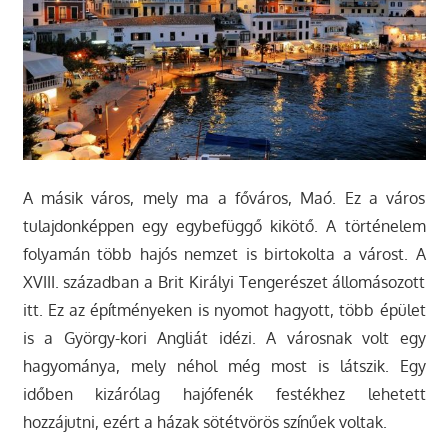
A másik város, mely ma a főváros, Maó. Ez a város
tulajdonképpen egy egybefüggő kikötő. A történelem
folyamán több hajós nemzet is birtokolta a várost. A
XVIII. században a Brit Királyi Tengerészet állomásozott
itt. Ez az építményeken is nyomot hagyott, több épület
is a György-kori Angliát idézi. A városnak volt egy
hagyománya, mely néhol még most is látszik. Egy
időben kizárólag hajófenék festékhez lehetett
hozzájutni, ezért a házak sötétvörös színűek voltak.