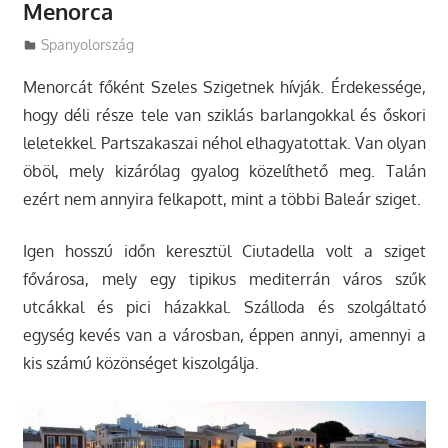
Menorca
Utazasok.org
Spanyolország
Menorcát főként Szeles Szigetnek hívják. Érdekessége,
hogy déli része tele van sziklás barlangokkal és őskori
leletekkel. Partszakaszai néhol elhagyatottak. Van olyan
öböl, mely kizárólag gyalog közelíthető meg. Talán
ezért nem annyira felkapott, mint a többi Baleár sziget.
Igen hosszú időn keresztül Ciutadella volt a sziget
fővárosa, mely egy tipikus mediterrán város szűk
utcákkal és pici házakkal. Szálloda és szolgáltató
egység kevés van a városban, éppen annyi, amennyi a
kis számú közönséget kiszolgálja.