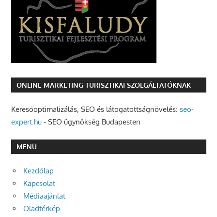
ONLINE MARKETING TURISZTIKAI SZOLGÁLTATÓKNAK
Keresőoptimalizálás, SEO és látogatottságnövelés:
seo-
expert.hu
- SEO ügynökség Budapesten
MENÜ
Kezdőlap
Kapcsolat
Médiaajánlat
Oladtérkép