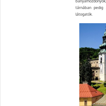
bányamozdonyok, 
tárnában pedig 
látogatók.