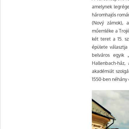
amelynek legrége
háromhajós román 
(Nový zámok), a
műemléke a Trojič
két teret a 15. s
épülete választj
belváros egyik 
Hallenbach-ház, 
akadémiát szolgá
1550-ben néhány 