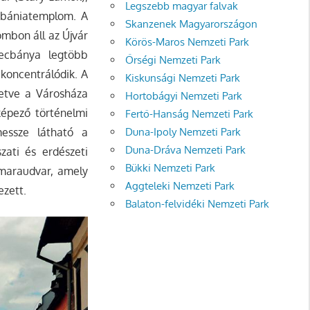
Legszebb magyar falvak
ébániatemplom. A
Skanzenek Magyarországon
ombon áll az Újvár
Körös-Maros Nemzeti Park
mecbánya legtöbb
Őrségi Nemzeti Park
 koncentrálódik. A
Kiskunsági Nemzeti Park
letve a Városháza
Hortobágyi Nemzeti Park
képező történelmi
Fertő-Hanság Nemzeti Park
Duna-Ipoly Nemzeti Park
essze látható a
Duna-Dráva Nemzeti Park
ati és erdészeti
Bükki Nemzeti Park
maraudvar, amely
Aggteleki Nemzeti Park
ezett.
Balaton-felvidéki Nemzeti Park