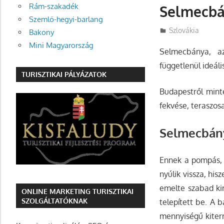
Rám-szakadék
Selmecb
Szemlő-hegyi-barlang
Utazasok.org
Szlovákia
Bakony
Mini Magyarország
Selmecbánya, az
függetlenül ideáli
TURISZTIKAI PÁLYÁZATOK
Budapestről mint
fekvése, teraszosa
Selmecbány
Ennek a pompás, 
nyúlik vissza, his
emelte szabad kir
ONLINE MARKETING TURISZTIKAI
SZOLGÁLTATÓKNAK
telepített be. A 
mennyiségű kiterm