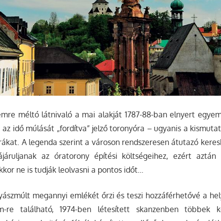
lemre méltó látnivaló a mai alakját 1787-88-ban elnyert egye
az idő múlását „fordítva” jelző toronyóra – ugyanis a kismutató
rákat. A legenda szerint a városon rendszeresen átutazó kere
ájáruljanak az óratorony építési költségeihez, ezért aztá
kor ne is tudják leolvasni a pontos időt…
yászmúlt megannyi emlékét őrzi és teszi hozzáférhetővé a h
-re található, 1974-ben létesített skanzenben többek 