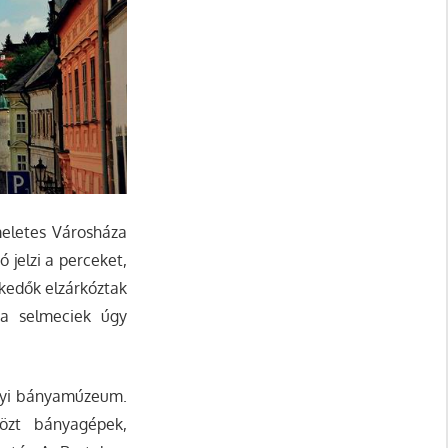
meletes Városháza
 jelzi a perceket,
skedők elzárkóztak
n a selmeciek úgy
elyi bányamúzeum.
közt bányagépek,