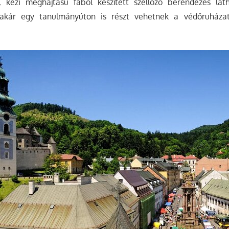
kézi meghajtású fából készített szellőző berendezés láth
akár egy tanulmányúton is részt vehetnek a védőruházat