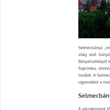
Selmecbánya „rek
világ első bányá
Bányatisztképző I
Sopronba, ahonna
tovább. A Selmec
ugyanakkor a mai n
Selmecbány
A városközpont fő