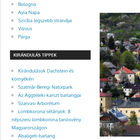
Bologna
Ayia Napa
Szicília legszebb strandjai
Vilnius
Parga
KIRÁNDULÁS TIPPEK
Kirándulások Dachstein és
környékén
Szatmár-Beregi Natúrpark
Az Aggteleki-karszt barlangjai
Szarvasi Arborétum
Lombkorona sétányok: 8
népszerű lombkorona tanösvény
Magyarországon
Abaligeti-barlang