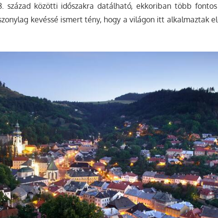
8. század közötti időszakra datálható, ekkoriban több fontos
Viszonylag kevéssé ismert tény, hogy a világon itt alkalmaztak 