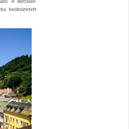
ató. A Bertalan-
ba beöltöztetett