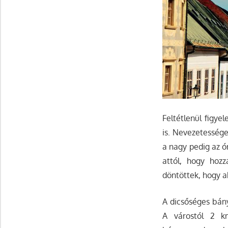
Feltétlenül figye
is. Nevezetessége 
a nagy pedig az ó
attól, hogy hozz
döntöttek, hogy ak
A dicsőséges bán
A várostól 2 km