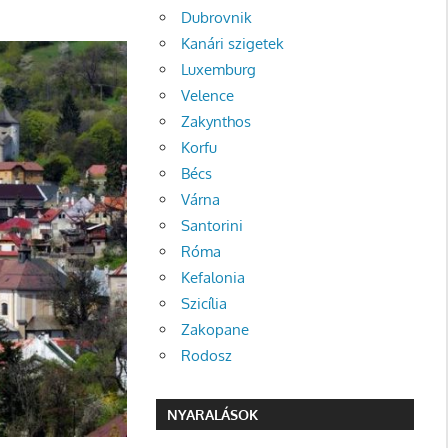
Dubrovnik
Kanári szigetek
Luxemburg
Velence
Zakynthos
Korfu
Bécs
Várna
Santorini
Róma
Kefalonia
Szicília
Zakopane
Rodosz
NYARALÁSOK