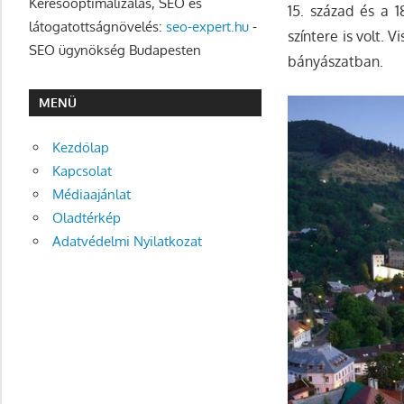
Keresőoptimalizálás, SEO és
15. század és a 1
látogatottságnövelés:
seo-expert.hu
-
színtere is volt. 
SEO ügynökség Budapesten
bányászatban.
MENÜ
Kezdőlap
Kapcsolat
Médiaajánlat
Oladtérkép
Adatvédelmi Nyilatkozat