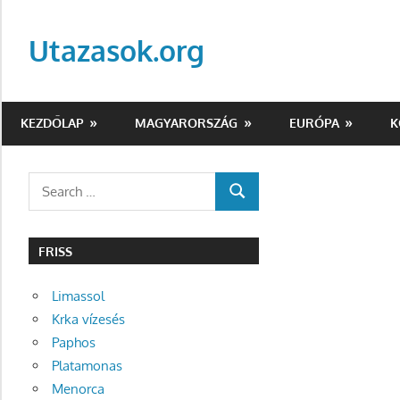
Skip
to
Utazasok.org
content
KEZDŐLAP
MAGYARORSZÁG
EURÓPA
K
Search
SEARCH
for:
FRISS
Limassol
Krka vízesés
Paphos
Platamonas
Menorca