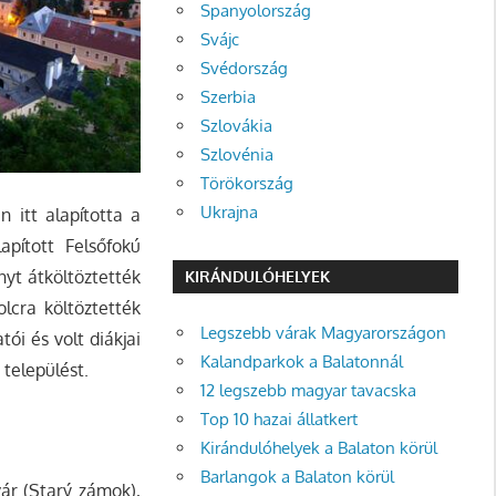
Spanyolország
Svájc
Svédország
Szerbia
Szlovákia
Szlovénia
Törökország
Ukrajna
 itt alapította a
apított Felsőfokú
nyt átköltöztették
KIRÁNDULÓHELYEK
lcra költöztették
Legszebb várak Magyarországon
i és volt diákjai
Kalandparkok a Balatonnál
 települést.
12 legszebb magyar tavacska
Top 10 hazai állatkert
Kirándulóhelyek a Balaton körül
Barlangok a Balaton körül
ár (Starý zámok),