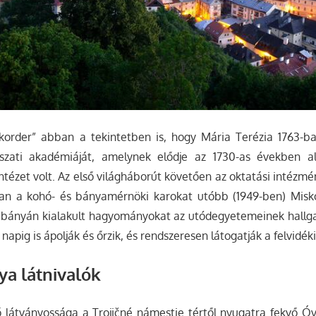
order” abban a tekintetben is, hogy Mária Terézia 1763-ban
szati akadémiáját, amelynek elődje az 1730-as években al
ntézet volt. Az első világháborút követően az oktatási intézmé
n a kohó- és bányamérnöki karokat utóbb (1949-ben) Misko
bányán kialakult hagyományokat az utódegyetemeinek hallgató
apig is ápolják és őrzik, és rendszeresen látogatják a felvidéki
a látnivalók
 látványossága a Trojičné námestie tértől nyugatra fekvő Óv