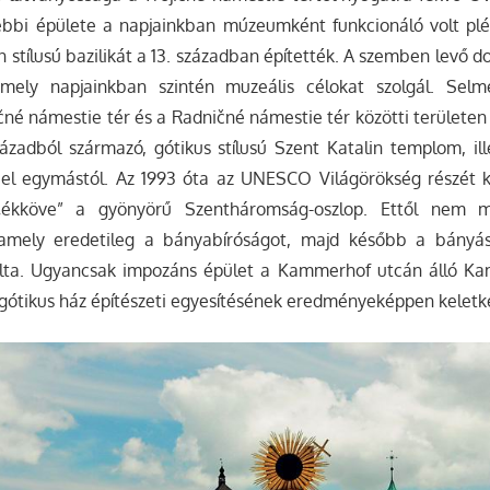
bbi épülete a napjainkban múzeumként funkcionáló volt pl
stílusú bazilikát a 13. században építették. A szemben levő d
mely napjainkban szintén muzeális célokat szolgál. Sel
né námestie tér és a Radničné námestie tér közötti területen
zázadból származó, gótikus stílusú Szent Katalin templom, il
a el egymástól. Az 1993 óta az UNESCO Világörökség részét 
„ékköve” a gyönyörű Szentháromság-oszlop. Ettől nem m
amely eredetileg a bányabíróságot, majd később a bányász
lta. Ugyancsak impozáns épület a Kammerhof utcán álló Ka
gótikus ház építészeti egyesítésének eredményeképpen keletk