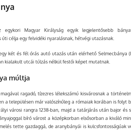
ánya
 egykori Magyar Királyság egyik legjelentősebb bányav
s úti célja egy felvidéki nyaralásnak, hétvégi utazásnak.
egy két és fél órás autó utazás után elérhető Selmecbánya (
n kialakult utcái túlzás nélkül festői képet mutatnak.
a múltja
magával ragadó, tízezres lélekszámú kisvárosnak a történelm
zen a településen már valószínűleg a rómaiak korában is folyt b
ályi városi rangra 1238-ban, majd a tatárjárás után bajor és
bányajoggal bíró várost a középkorban elsősorban a kiváló mi
elés tette gazdaggá, de aranybányái is kulcsfontosságúak vo