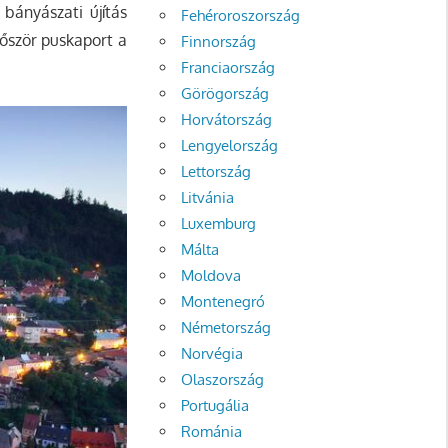
 bányászati újítás
Fehéroroszország
először puskaport a
Finnország
Franciaország
Görögország
Horvátország
Lengyelország
Lettország
Litvánia
Luxemburg
Málta
Moldova
Montenegró
Németország
Norvégia
Olaszország
Portugália
Románia