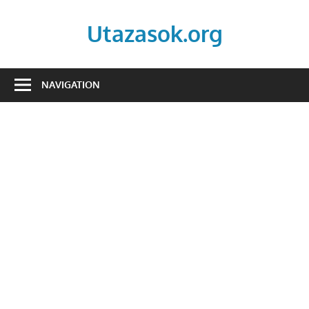
Skip
to
Utazasok.org
content
NAVIGATION