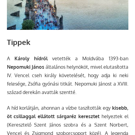
Tippek
A
Károly hídról
vetették a Moldvába 1393-ban
Nepomuki János
általános helynököt, mivel elutasította
IV. Vencel cseh király követelését, hogy adja ki neki
felesége, Zsófia gyónási titkát. Nepomuki Jánost a XVIII.
század derekán avatták szentté.
A híd korlátján, ahonnan a vízbe taszították egy
kisebb,
öt csillaggal ellátott sárgaréz keresztet
helyeztek el
(Keresztelő Szent János szobra és a Szent Norbert,
Vencel és Zsigmond szoborcsoport közé). A legenda