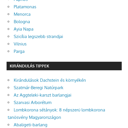
Platamonas
Menorca
Bologna
Ayia Napa
Szicília legszebb strandjai
Vilnius
Parga
KIRÁNDULÁS TIPPEK
Kirándulások Dachstein és környékén
Szatmár-Beregi Natúrpark
Az Aggteleki-karszt barlangjai
Szarvasi Arborétum
Lombkorona sétányok: 8 népszerű lombkorona
tanösvény Magyarországon
Abaligeti-barlang