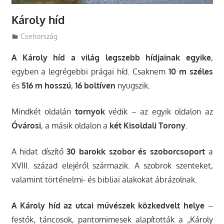
Károly híd
Utazasok.org
Csehország
A Károly híd a világ legszebb hídjainak egyike
,
egyben a legrégebbi prágai híd. Csaknem
10 m
széles
és
516 m
hosszú
,
16 boltíven
nyugszik.
Mindkét oldalán
tornyok
védik – az egyik oldalon az
Óvárosi
, a másik oldalon a
két Kisoldali Torony
.
A hidat díszítő
30 barokk szobor és szoborcsoport
a
XVIII. század elejéről származik. A szobrok szenteket,
valamint történelmi- és bibliai alakokat ábrázolnak.
A Károly híd az utcai művészek közkedvelt helye
–
festők, táncosok, pantomimesek alapították a „Károly