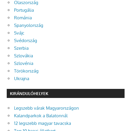
Olaszország
Portugália
Románia
Spanyolország
Svájc
Svédország
Szerbia
Szlovákia
Szlovénia
Törökország
Ukrajna
KIRÁNDULÓHELYEK
Legszebb várak Magyarországon
Kalandparkok a Balatonnál
12 legszebb magyar tavacska
Top 10 hazai állatkert