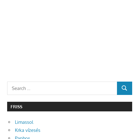
Search
SEARCH
for:
FRISS
Limassol
Krka vízesés
Paphos