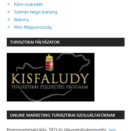
Rám-szakadék
Szemlő-hegyi-barlang
Bakony
Mini Magyarország
TURISZTIKAI PÁLYÁZATOK
ONLINE MARKETING TURISZTIKAI SZOLGÁLTATÓKNAK
Keresőoptimalizálás, SEO és látogatottságnövelés:
seo-