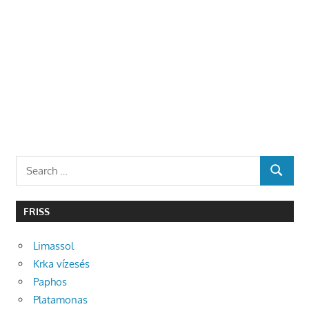
Search
SEARCH
for:
FRISS
Limassol
Krka vízesés
Paphos
Platamonas