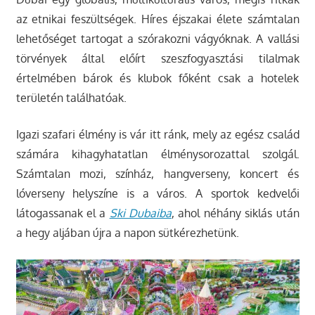
az etnikai feszültségek. Híres éjszakai élete számtalan
lehetőséget tartogat a szórakozni vágyóknak. A vallási
törvények által előírt szeszfogyasztási tilalmak
értelmében bárok és klubok főként csak a hotelek
területén találhatóak.
Igazi szafari élmény is vár itt ránk, mely az egész család
számára kihagyhatatlan élménysorozattal szolgál.
Számtalan mozi, színház, hangverseny, koncert és
lóverseny helyszíne is a város. A sportok kedvelői
látogassanak el a
Ski Dubaiba
, ahol néhány siklás után
a hegy aljában újra a napon sütkérezhetünk.