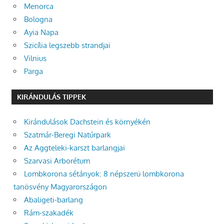
Menorca
Bologna
Ayia Napa
Szicília legszebb strandjai
Vilnius
Parga
KIRÁNDULÁS TIPPEK
Kirándulások Dachstein és környékén
Szatmár-Beregi Natúrpark
Az Aggteleki-karszt barlangjai
Szarvasi Arborétum
Lombkorona sétányok: 8 népszerű lombkorona
tanösvény Magyarországon
Abaligeti-barlang
Rám-szakadék