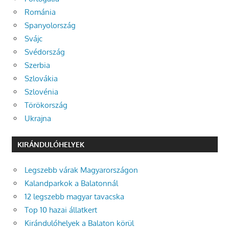
Románia
Spanyolország
Svájc
Svédország
Szerbia
Szlovákia
Szlovénia
Törökország
Ukrajna
KIRÁNDULÓHELYEK
Legszebb várak Magyarországon
Kalandparkok a Balatonnál
12 legszebb magyar tavacska
Top 10 hazai állatkert
Kirándulóhelyek a Balaton körül