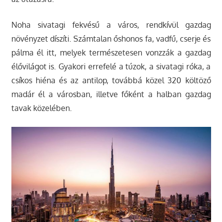
Noha sivatagi fekvésű a város, rendkívül gazdag
növényzet díszíti. Számtalan őshonos fa, vadfű, cserje és
pálma él itt, melyek természetesen vonzzák a gazdag
élővilágot is. Gyakori errefelé a túzok, a sivatagi róka, a
csíkos hiéna és az antilop, továbbá közel 320 költöző
madár él a városban, illetve főként a halban gazdag
tavak közelében.