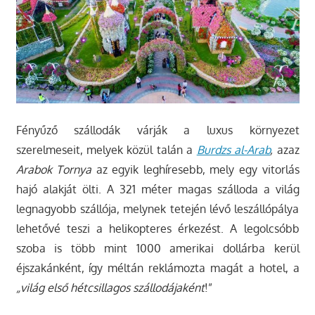
Fényűző szállodák várják a luxus környezet
szerelmeseit, melyek közül talán a
Burdzs al-Arab
,
azaz
Arabok Tornya
az egyik leghíresebb, mely egy vitorlás
hajó alakját ölti. A 321 méter magas szálloda a világ
legnagyobb szállója, melynek tetején lévő leszállópálya
lehetővé teszi a helikopteres érkezést. A legolcsóbb
szoba is több mint 1000 amerikai dollárba kerül
éjszakánként, így méltán reklámozta magát a hotel, a
„világ első hétcsillagos szállodájaként
!”