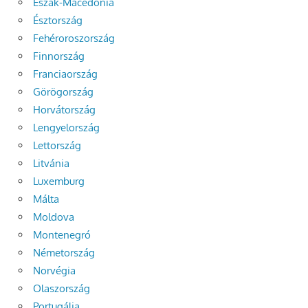
Észak-Macedónia
Észtország
Fehéroroszország
Finnország
Franciaország
Görögország
Horvátország
Lengyelország
Lettország
Litvánia
Luxemburg
Málta
Moldova
Montenegró
Németország
Norvégia
Olaszország
Portugália