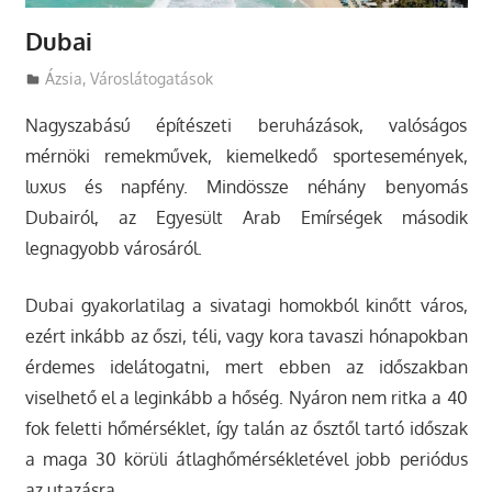
Dubai
Utazasok.org
Ázsia
,
Városlátogatások
Nagyszabású építészeti beruházások, valóságos
mérnöki remekművek, kiemelkedő sportesemények,
luxus és napfény. Mindössze néhány benyomás
Dubairól, az Egyesült Arab Emírségek második
legnagyobb városáról.
Dubai gyakorlatilag a sivatagi homokból kinőtt város,
ezért inkább az őszi, téli, vagy kora tavaszi hónapokban
érdemes idelátogatni, mert ebben az időszakban
viselhető el a leginkább a hőség. Nyáron nem ritka a 40
fok feletti hőmérséklet, így talán az ősztől tartó időszak
a maga 30 körüli átlaghőmérsékletével jobb periódus
az utazásra.