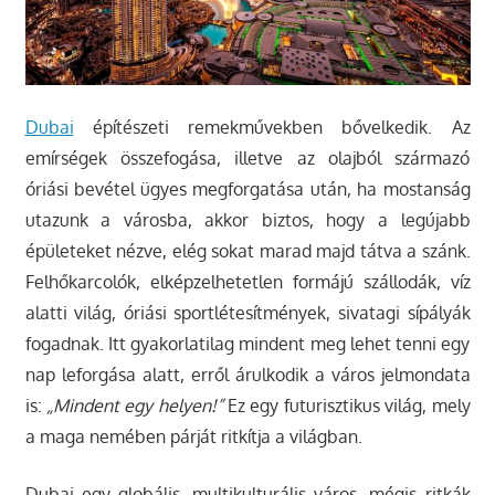
Dubai
építészeti remekművekben bővelkedik. Az
emírségek összefogása, illetve az olajból származó
óriási bevétel ügyes megforgatása után, ha mostanság
utazunk a városba, akkor biztos, hogy a legújabb
épületeket nézve, elég sokat marad majd tátva a szánk.
Felhőkarcolók, elképzelhetetlen formájú szállodák, víz
alatti világ, óriási sportlétesítmények, sivatagi sípályák
fogadnak. Itt gyakorlatilag mindent meg lehet tenni egy
nap leforgása alatt, erről árulkodik a város jelmondata
is:
„Mindent egy helyen!”
Ez egy futurisztikus világ, mely
a maga nemében párját ritkítja a világban.
Dubai egy globális, multikulturális város, mégis ritkák