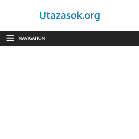
Skip
to
Utazasok.org
content
NAVIGATION