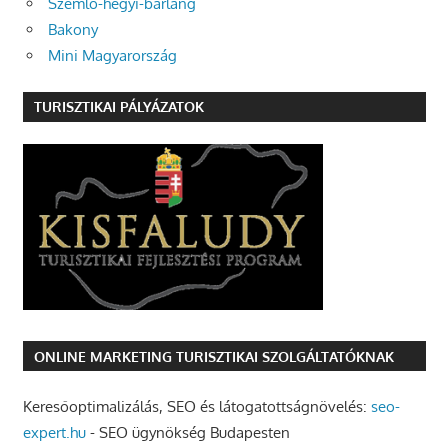
Szemlő-hegyi-barlang
Bakony
Mini Magyarország
TURISZTIKAI PÁLYÁZATOK
ONLINE MARKETING TURISZTIKAI SZOLGÁLTATÓKNAK
Keresőoptimalizálás, SEO és látogatottságnövelés:
seo-
expert.hu
- SEO ügynökség Budapesten