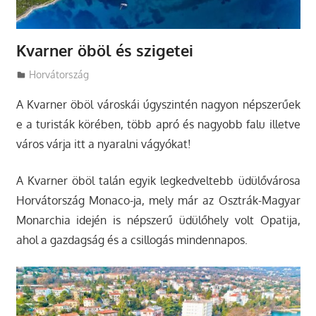
Kvarner öböl és szigetei
Utazasok.org
Horvátország
A Kvarner öböl városkái úgyszintén nagyon népszerűek
e a turisták körében, több apró és nagyobb falu illetve
város várja itt a nyaralni vágyókat!
A Kvarner öböl talán egyik legkedveltebb üdülővárosa
Horvátország Monaco-ja, mely már az Osztrák-Magyar
Monarchia idején is népszerű üdülőhely volt Opatija,
ahol a gazdagság és a csillogás mindennapos.