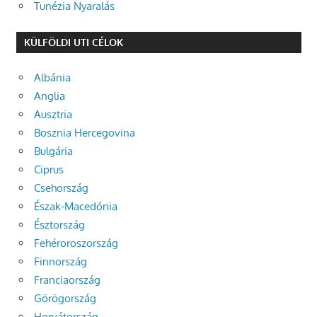
Tunézia Nyaralás
KÜLFÖLDI UTI CÉLOK
Albánia
Anglia
Ausztria
Bosznia Hercegovina
Bulgária
Ciprus
Csehország
Észak-Macedónia
Észtország
Fehéroroszország
Finnország
Franciaország
Görögország
Horvátország