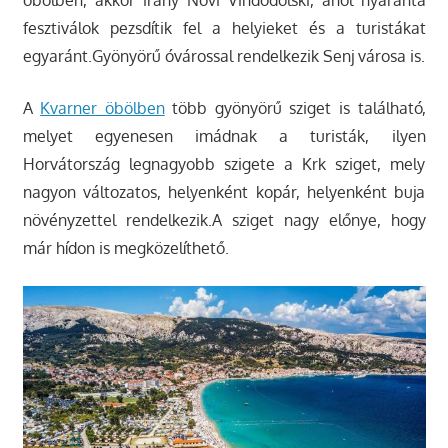
öbölben, akkor irány Novi Vindodolski, ahol nyaranta
fesztiválok pezsdítik fel a helyieket és a turistákat
egyaránt.Gyönyörű óvárossal rendelkezik Senj városa is.
A
Kvarner öbölben
több gyönyörű sziget is található,
melyet egyenesen imádnak a turisták, ilyen
Horvátország legnagyobb szigete a Krk sziget, mely
nagyon változatos, helyenként kopár, helyenként buja
növényzettel rendelkezik.A sziget nagy előnye, hogy
már hídon is megközelíthető.