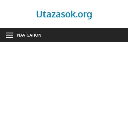
Skip
to
Utazasok.org
content
NAVIGATION