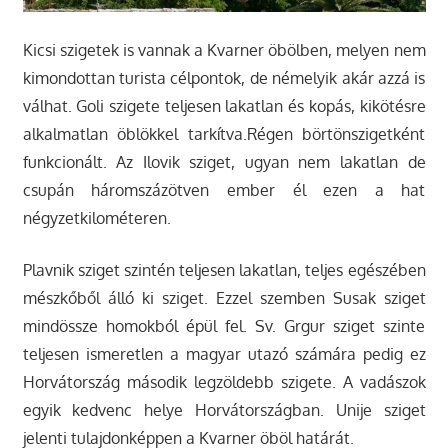
Kicsi szigetek is vannak a Kvarner öbölben, melyen nem
kimondottan turista célpontok, de némelyik akár azzá is
válhat. Goli szigete teljesen lakatlan és kopás, kikötésre
alkalmatlan öblökkel tarkítva.Régen börtönszigetként
funkcionált. Az Ilovik sziget, ugyan nem lakatlan de
csupán háromszázötven ember él ezen a hat
négyzetkilométeren.
Plavnik sziget szintén teljesen lakatlan, teljes egészében
mészkőből álló ki sziget. Ezzel szemben Susak sziget
mindössze homokból épül fel. Sv. Grgur sziget szinte
teljesen ismeretlen a magyar utazó számára pedig ez
Horvátország második legzöldebb szigete. A vadászok
egyik kedvenc helye Horvátországban. Unije sziget
jelenti tulajdonképpen a Kvarner öböl határát.