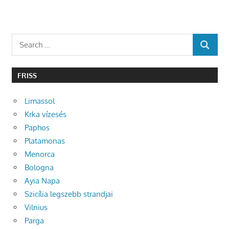
Search
SEARCH
for:
FRISS
Limassol
Krka vízesés
Paphos
Platamonas
Menorca
Bologna
Ayia Napa
Szicília legszebb strandjai
Vilnius
Parga