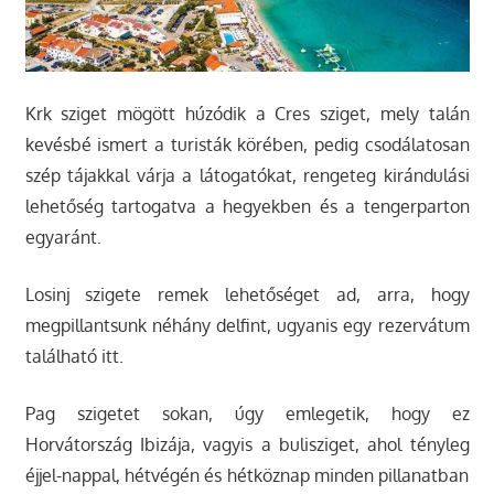
Krk sziget mögött húzódik a Cres sziget, mely talán
kevésbé ismert a turisták körében, pedig csodálatosan
szép tájakkal várja a látogatókat, rengeteg kirándulási
lehetőség tartogatva a hegyekben és a tengerparton
egyaránt.
Losinj szigete remek lehetőséget ad, arra, hogy
megpillantsunk néhány delfint, ugyanis egy rezervátum
található itt.
Pag szigetet sokan, úgy emlegetik, hogy ez
Horvátország Ibizája, vagyis a bulisziget, ahol tényleg
éjjel-nappal, hétvégén és hétköznap minden pillanatban