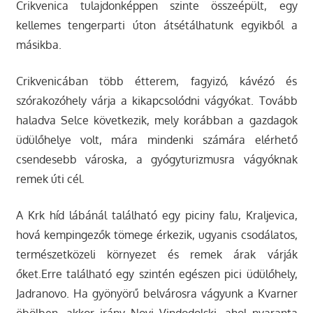
Crikvenica tulajdonképpen szinte összeépült, egy
kellemes tengerparti úton átsétálhatunk egyikből a
másikba.
Crikvenicában több étterem, fagyizó, kávézó és
szórakozóhely várja a kikapcsolódni vágyókat. Tovább
haladva Selce következik, mely korábban a gazdagok
üdülőhelye volt, mára mindenki számára elérhető
csendesebb városka, a gyógyturizmusra vágyóknak
remek úti cél.
A Krk híd lábánál található egy piciny falu, Kraljevica,
hová kempingezők tömege érkezik, ugyanis csodálatos,
természetközeli környezet és remek árak várják
őket.Erre található egy szintén egészen pici üdülőhely,
Jadranovo. Ha gyönyörű belvárosra vágyunk a Kvarner