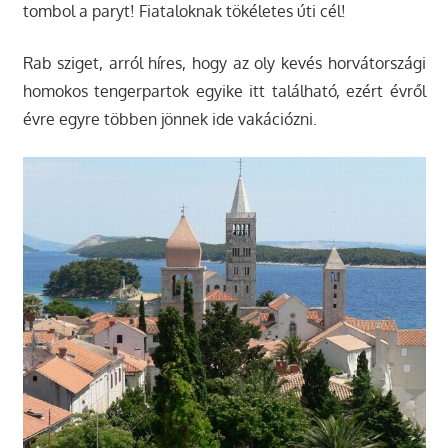
tombol a paryt! Fiataloknak tökéletes úti cél!
Rab sziget, arról híres, hogy az oly kevés horvátországi
homokos tengerpartok egyike itt található, ezért évről
évre egyre többen jönnek ide vakációzni.