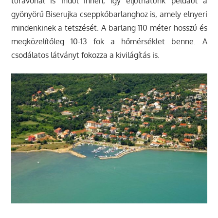
túravonal is indul innen, így eljuthatunk például a
gyönyörű Biserujka cseppkőbarlanghoz is, amely elnyeri
mindenkinek a tetszését. A barlang 110 méter hosszú és
megközelítőleg 10-13 fok a hőmérséklet benne. A
csodálatos látványt fokozza a kivilágítás is.