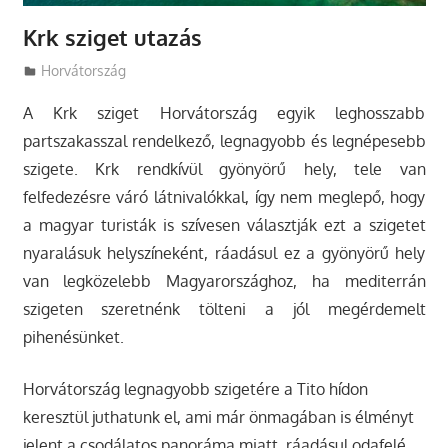
Krk sziget utazás
Utazasok.org
Horvátország
A Krk sziget Horvátország egyik leghosszabb
partszakasszal rendelkező, legnagyobb és legnépesebb
szigete. Krk rendkívül gyönyörű hely, tele van
felfedezésre váró látnivalókkal, így nem meglepő, hogy
a magyar turisták is szívesen választják ezt a szigetet
nyaralásuk helyszíneként, ráadásul ez a gyönyörű hely
van legközelebb Magyarországhoz, ha mediterrán
szigeten szeretnénk tölteni a jól megérdemelt
pihenésünket.
Horvátország legnagyobb szigetére a Tito hídon
keresztül juthatunk el, ami már önmagában is élményt
jelent a csodálatos panoráma miatt, ráadásul odafelé