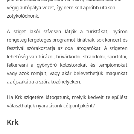
végig autópálya vezet, így nem kell apróbb utakon
zötykölődnünk.
A sziget lakói szívesen látják a turistákat, nyáron
rengeteg fergeteges programot kínálnak, sok koncert és
fesztivál szórakoztatja az oda látogatókat. A szigeten
lehetőség van túrázni, búvárkodni, strandolni, sportolni,
felkeresni a gyönyörű kolostorokat és templomokat
vagy azok romjait, vagy akár belevethetjük magunkat
az éjszakába a szórakozóhelyeken.
Ha Krk szigetére látogatunk, melyik kedvelt települést
választhatjuk nyaralásunk célpontjaként?
Krk