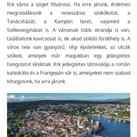
Krk város a sziget fővárosa. Ha erre járunk, érdemes
megcsodálnunk a reneszánsz szökőkutat, a
Tanácsházát, a Kamplin teret, valamint a
Székesegyházat is. A városnak több strandja is van,
találhatunk kavicsosat is, de akad sziklás fürdőhely is. A
város tele van gyönyörű, régi épületekkel, az utcák
szűkek, amelyek már magukban egy jellegzetes
hangulatot kínálnak. Krk jellegzetes látnivalója a román
katedrális és a Frangepán vár is, amelyeket nem szabad
kihagynunk, ha arra járunk.