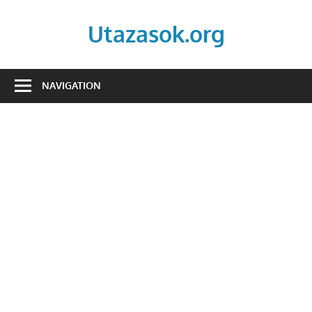
Skip
to
Utazasok.org
content
NAVIGATION