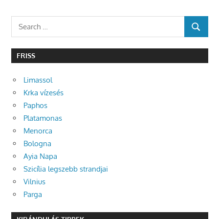
Search
SEARCH
for:
FRISS
Limassol
Krka vízesés
Paphos
Platamonas
Menorca
Bologna
Ayia Napa
Szicília legszebb strandjai
Vilnius
Parga