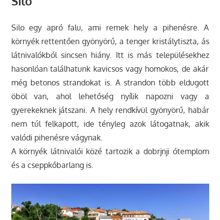
Silo
Silo egy apró falu, ami remek hely a pihenésre. A
környék rettentően gyönyörű, a tenger kristálytiszta, ás
látnivalókból sincsen hiány. Itt is más településekhez
hasonlóan találhatunk kavicsos vagy homokos, de akár
még betonos strandokat is. A strandon több eldugott
öböl van, ahol lehetőség nyílik napozni vagy a
gyerekeknek játszani. A hely rendkívül gyönyörű, habár
nem túl felkapott, ide tényleg azok látogatnak, akik
valódi pihenésre vágynak.
A környék látnivalói közé tartozik a dobrjnji ótemplom
és a cseppkőbarlang is.