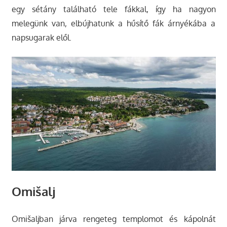
egy sétány található tele fákkal, így ha nagyon
melegünk van, elbújhatunk a hűsítő fák árnyékába a
napsugarak elől.
Omišalj
Omišaljban járva rengeteg templomot és kápolnát