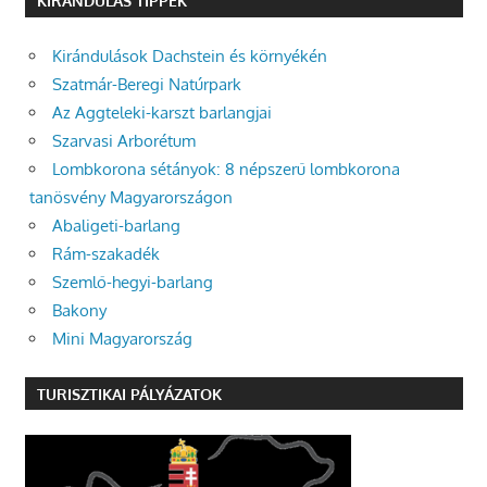
KIRÁNDULÁS TIPPEK
Kirándulások Dachstein és környékén
Szatmár-Beregi Natúrpark
Az Aggteleki-karszt barlangjai
Szarvasi Arborétum
Lombkorona sétányok: 8 népszerű lombkorona
tanösvény Magyarországon
Abaligeti-barlang
Rám-szakadék
Szemlő-hegyi-barlang
Bakony
Mini Magyarország
TURISZTIKAI PÁLYÁZATOK