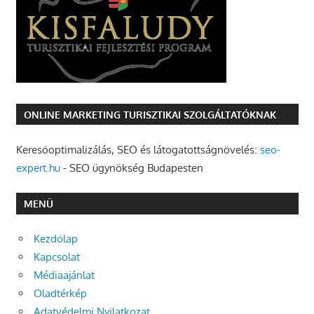
ONLINE MARKETING TURISZTIKAI SZOLGÁLTATÓKNAK
Keresőoptimalizálás, SEO és látogatottságnövelés:
seo-
expert.hu
- SEO ügynökség Budapesten
MENÜ
Kezdőlap
Kapcsolat
Médiaajánlat
Oladtérkép
Adatvédelmi Nyilatkozat