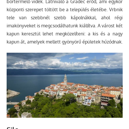
bortermelő vidék. Látnivaló a Gradec erőd, ami egykor
központi szerepet töltött be a település életébe. Vrbnik
tele van szebbnél szebb kápolnákkal, ahol régi
imakönyveket is megcsodálhatunk kiállítva. A várost két
kapun keresztül lehet megközelíteni: a kis és a nagy
kapun át, amelyek mellett gyönyörű épületek húzódnak.