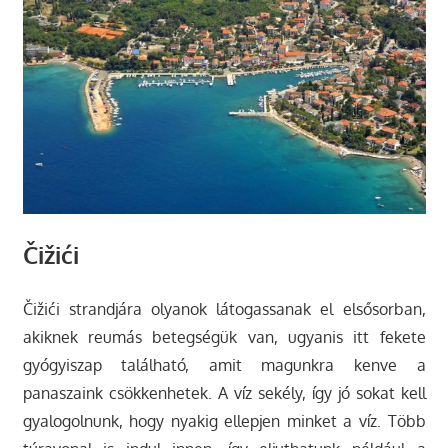
Čižići
Čižići strandjára olyanok látogassanak el elsősorban,
akiknek reumás betegségük van, ugyanis itt fekete
gyógyiszap található, amit magunkra kenve a
panaszaink csökkenhetek. A víz sekély, így jó sokat kell
gyalogolnunk, hogy nyakig ellepjen minket a víz. Több