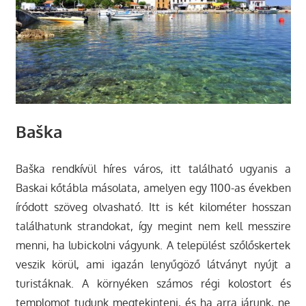
Baška
Baška rendkívül híres város, itt található ugyanis a
Baskai kőtábla másolata, amelyen egy 1100-as években
íródott szöveg olvasható. Itt is két kilométer hosszan
találhatunk strandokat, így megint nem kell messzire
menni, ha lubickolni vágyunk. A települést szőlőskertek
veszik körül, ami igazán lenyűgöző látványt nyújt a
turistáknak. A környéken számos régi kolostort és
templomot tudunk megtekinteni, és ha arra járunk, ne