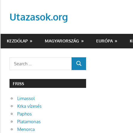
Skip
to
Utazasok.org
content
KEZDŐLAP
MAGYARORSZÁG
EURÓPA
K
Search
SEARCH
for:
FRISS
Limassol
Krka vízesés
Paphos
Platamonas
Menorca