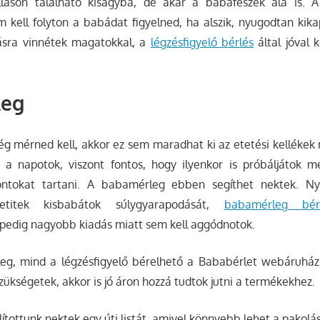
láson található kiságyba, de akár a babafészek alá is. A
kell folyton a babádat figyelned, ha alszik, nyugodtan kikap
ásra vinnétek magatokkal, a
légzésfigyelő bérlés
által jóval 
leg
 mérned kell, akkor ez sem maradhat ki az etetési kellékek m
t a napotok, viszont fontos, hogy ilyenkor is próbáljátok 
ontokat tartani. A
babamérleg
ebben segíthet nektek. Ny
etitek kisbabátok súlygyarapodását,
babamérleg bér
 pedig nagyobb kiadás miatt sem kell aggódnotok.
g, mind a légzésfigyelő bérelhető a Bababérlet webáruházá
zükségetek, akkor is jó áron hozzá tudtok jutni a termékekhez.
ítottunk nektek egy úti listát, amivel könnyebb lehet a pakolá