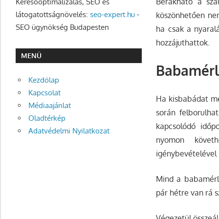
Berakható a szál
Keresőoptimalizálás, SEO és
látogatottságnövelés:
seo-expert.hu
-
köszönhetően nem 
SEO ügynökség Budapesten
ha csak a nyaral
hozzájuthattok.
MENÜ
Babamér
Kezdőlap
Kapcsolat
Ha kisbabádat még
Médiaajánlat
során felborulha
Oladtérkép
kapcsolódó időp
Adatvédelmi Nyilatkozat
nyomon követh
igénybevételével
Mind a babamérle
pár hétre van rá s
Végezetül összeáll