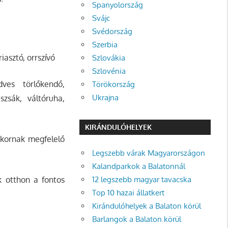
Spanyolország
Svájc
Svédország
Szerbia
iasztó, orrszívó
Szlovákia
Szlovénia
ves törlőkendő,
Törökország
Ukrajna
szsák, váltóruha,
KIRÁNDULÓHELYEK
etkornak megfelelő
Legszebb várak Magyarországon
Kalandparkok a Balatonnál
12 legszebb magyar tavacska
k otthon a fontos
Top 10 hazai állatkert
Kirándulóhelyek a Balaton körül
Barlangok a Balaton körül