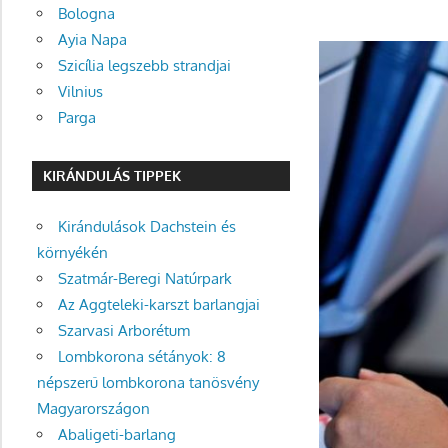
Bologna
Ayia Napa
Szicília legszebb strandjai
Vilnius
Parga
KIRÁNDULÁS TIPPEK
Kirándulások Dachstein és
környékén
Szatmár-Beregi Natúrpark
Az Aggteleki-karszt barlangjai
Szarvasi Arborétum
Lombkorona sétányok: 8
népszerű lombkorona tanösvény
Magyarországon
Abaligeti-barlang