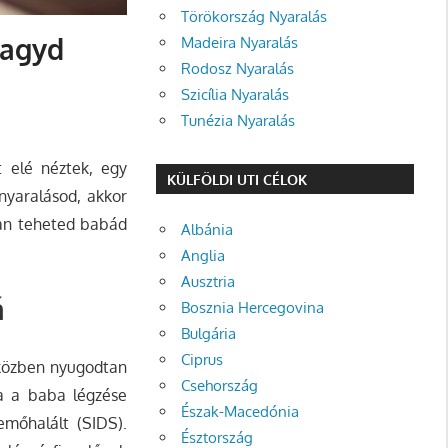
Törökország Nyaralás
hagyd
Madeira Nyaralás
Rodosz Nyaralás
Szicília Nyaralás
Tunézia Nyaralás
t elé néztek, egy
KÜLFÖLDI UTI CÉLOK
nyaralásod, akkor
yan teheted babád
Albánia
Anglia
Ausztria
á
Bosznia Hercegovina
Bulgária
Ciprus
 közben nyugodtan
Csehország
ha a baba légzése
Észak-Macedónia
mőhalált (SIDS).
Észtország