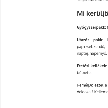
Mi kerülj
Gyógyszerpakk:
f
Utazós pakk:
lé
papírzsebkendő, 
naptej, napernyő, 
Etetési kellékek:
bébiétel
Reméljük ezzel a
dolgokat! Kelleme