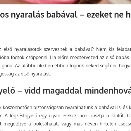
os nyaralás babával – ezeket ne 
az első nyaralásotok szervezitek a babával? Nem kis felada
ációba fogtok csöppenni. Ha előre megtervezed az első babás 
t gond. Az alábbi cikkben ebben fogunk neked segíteni, hog
osság az első nyaralást.
gyelő
– vidd magaddal mindenhov
ek
köszönhetően biztonságosan nyaralhatunk a babával is, és
. A légzésfigyelő egy olyan eszköz, ami riasztja a szülőt, 
 megelőzve a bölcsőhalált vagy más néven hirtelen csecse