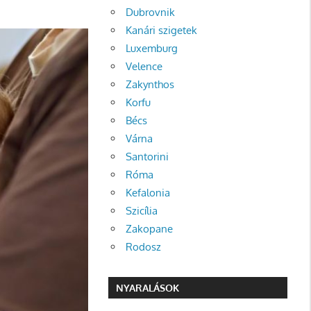
Dubrovnik
Kanári szigetek
Luxemburg
Velence
Zakynthos
Korfu
Bécs
Várna
Santorini
Róma
Kefalonia
Szicília
Zakopane
Rodosz
NYARALÁSOK