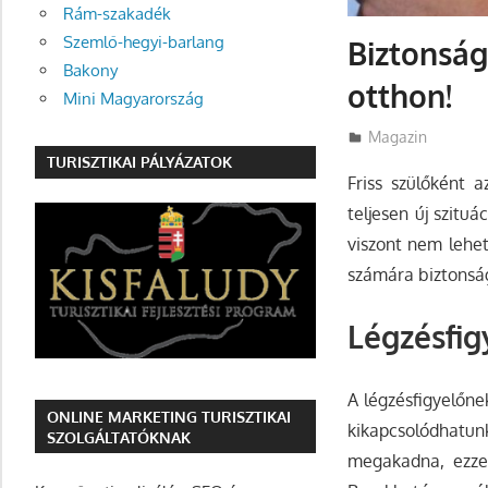
Rám-szakadék
Szemlő-hegyi-barlang
Biztonság
Bakony
otthon!
Mini Magyarország
Utazasok.org
Magazin
TURISZTIKAI PÁLYÁZATOK
Friss szülőként 
teljesen új szitu
viszont nem lehe
számára biztonság
Légzésfi
A
légzésfigyelőn
ONLINE MARKETING TURISZTIKAI
kikapcsolódhatunk
SZOLGÁLTATÓKNAK
megakadna, ezzel