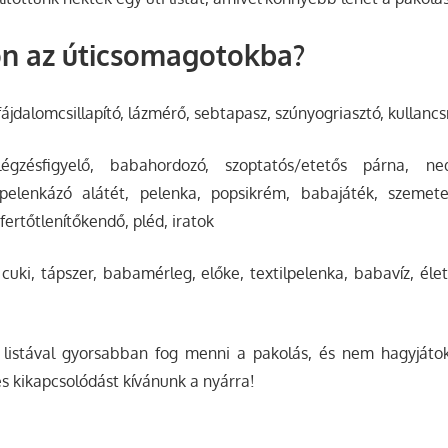
ön az úticsomagotokba?
ájdalomcsillapító, lázmérő, sebtapasz, szúnyogriasztó, kullancsr
gzésfigyelő, babahordozó, szoptatós/etetős párna, ned
pelenkázó alátét, pelenka, popsikrém, babajáték, szemete
fertőtlenítőkendő, pléd, iratok
cuki, tápszer, babamérleg, előke, textilpelenka, babavíz, él
 listával gyorsabban fog menni a pakolás, és nem hagyjáto
s kikapcsolódást kívánunk a nyárra!