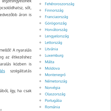
 légzésfigyelőnek
Fehéroroszország
csolódhatsz, sőt,
Finnország
kedvezőbb áron is
Franciaország
Görögország
Horvátország
Lengyelország
Lettország
Litvánia
ellől! A nyaralás
Luxemburg
meg az étkezéshez
Málta
aralás közben is
Moldova
lés
szolgáltatás
Montenegró
Németország
Norvégia
ból, így, ha csak
Olaszország
Portugália
Románia
s!