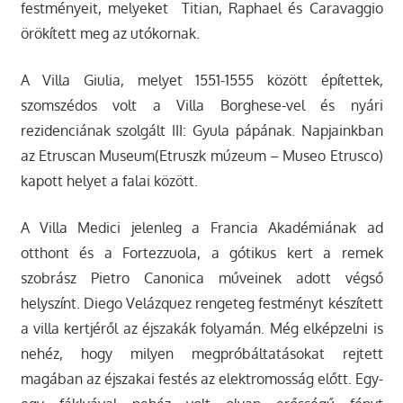
festményeit, melyeket Titian, Raphael és Caravaggio
örökített meg az utókornak.
A Villa Giulia, melyet 1551-1555 között építettek,
szomszédos volt a Villa Borghese-vel és nyári
rezidenciának szolgált III: Gyula pápának. Napjainkban
az Etruscan Museum(Etruszk múzeum – Museo Etrusco)
kapott helyet a falai között.
A Villa Medici jelenleg a Francia Akadémiának ad
otthont és a Fortezzuola, a gótikus kert a remek
szobrász Pietro Canonica műveinek adott végső
helyszínt. Diego Velázquez rengeteg festményt készített
a villa kertjéről az éjszakák folyamán. Még elképzelni is
nehéz, hogy milyen megpróbáltatásokat rejtett
magában az éjszakai festés az elektromosság előtt. Egy-