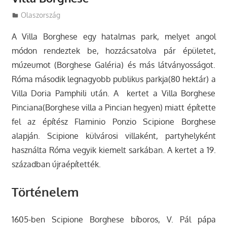
Utazasok.org
Olaszország
A Villa Borghese egy hatalmas park, melyet angol
módon rendeztek be, hozzácsatolva pár épületet,
múzeumot (Borghese Galéria) és más látványosságot.
Róma második legnagyobb publikus parkja(80 hektár) a
Villa Doria Pamphili után. A kertet a Villa Borghese
Pinciana(Borghese villa a Pincian hegyen) miatt építette
fel az építész Flaminio Ponzio Scipione Borghese
alapján. Scipione külvárosi villaként, partyhelyként
használta Róma vegyik kiemelt sarkában. A kertet a 19.
században újraépítették.
Történelem
1605-ben Scipione Borghese bíboros, V. Pál pápa