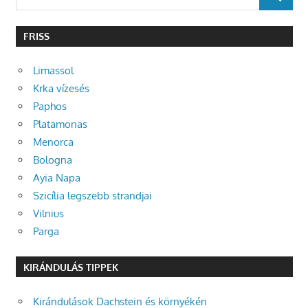
SEARCH
for:
FRISS
Limassol
Krka vízesés
Paphos
Platamonas
Menorca
Bologna
Ayia Napa
Szicília legszebb strandjai
Vilnius
Parga
KIRÁNDULÁS TIPPEK
Kirándulások Dachstein és környékén