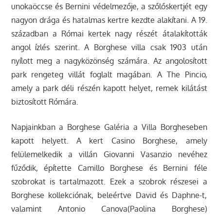
unokaöccse és Bernini védelmezője, a szőlőskertjét egy
nagyon drága és hatalmas kertre kezdte alakítani. A 19.
században a Római kertek nagy részét átalakították
angol ízlés szerint. A Borghese villa csak 1903 után
nyílott meg a nagyközönség számára. Az angolosított
park rengeteg villát foglalt magában. A The Pincio,
amely a park déli részén kapott helyet, remek kilátást
biztosított Rómára.
Napjainkban a Borghese Galéria a Villa Borgheseben
kapott helyett. A kert Casino Borghese, amely
felülemelkedik a villán Giovanni Vasanzio nevéhez
fűződik, építette Camillo Borghese és Bernini féle
szobrokat is tartalmazott. Ezek a szobrok részesei a
Borghese kollekciónak, beleértve David és Daphne-t,
valamint Antonio Canova(Paolina Borghese)