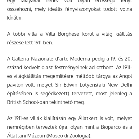
egy fáklyával nehéz volt olyan erősségű fényt
összehozni, mely ideális fényviszonyokat tudott volna
kínálni.
A többi villa a Villa Borghese körül a világ kiállítás
részese lett 1911-ben.
A Galleria Nazionale d’arte Moderna pedig a 19. és 20.
század kedvelt olasz festményeinek ad otthont. Az 1911-
es világkiállítás megemlítésre méltóbb tárgya az Angol
pavilon volt, melyet Sir Edwin Lutyens(aki New Delhi
építésében is segédkezett) tervezett, most jelenleg a
British School-ban tekinthető meg.
Az 1911-es villák kiállításán egy Állatkert is volt, melyet
nemrégiben terveztek újra, olyan mint a Bioparco és a
Állattani Múzeum(Museo di Zoologia).