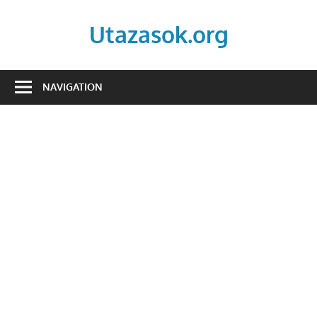
Skip
to
Utazasok.org
content
NAVIGATION