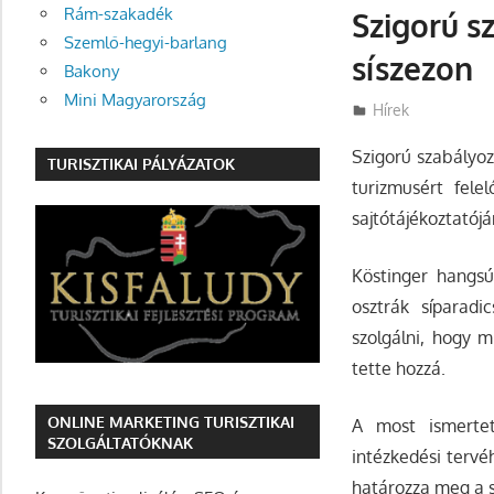
Rám-szakadék
Szigorú s
Szemlő-hegyi-barlang
síszezon
Bakony
Mini Magyarország
Utazasok.org
Hírek
Szigorú szabályoz
TURISZTIKAI PÁLYÁZATOK
turizmusért fele
sajtótájékoztatój
Köstinger hangsúl
osztrák síparadi
szolgálni, hogy 
tette hozzá.
ONLINE MARKETING TURISZTIKAI
A most ismertet
SZOLGÁLTATÓKNAK
intézkedési tervé
határozza meg a 