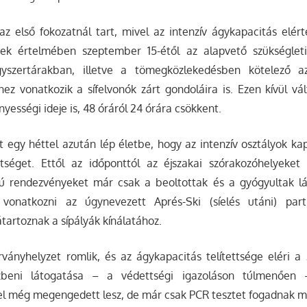
az első fokozatnál tart, mivel az intenzív ágykapacitás elér
nnek értelmében szeptember 15-étől az alapvető szükségleti
gyszertárakban, illetve a tömegközlekedésben kötelező 
nez vonatkozik a sífelvonók zárt gondoláira is. Ezen kívül vá
yességi ideje is, 48 óráról 24 órára csökkent.
 egy héttel azután lép életbe, hogy az intenzív osztályok kap
ettséget. Ettől az időponttól az éjszakai szórakozóhelyeke
 rendezvényeket már csak a beoltottak és a gyógyultak lá
 vonatkozni az úgynevezett Aprés-Ski (síelés utáni) part
tartoznak a sípályák kínálatához.
ányhelyzet romlik, és az ágykapacitás telítettsége eléri a 
beni látogatása – a védettségi igazoláson túlmenően 
el még megengedett lesz, de már csak PCR tesztet fogadnak ma