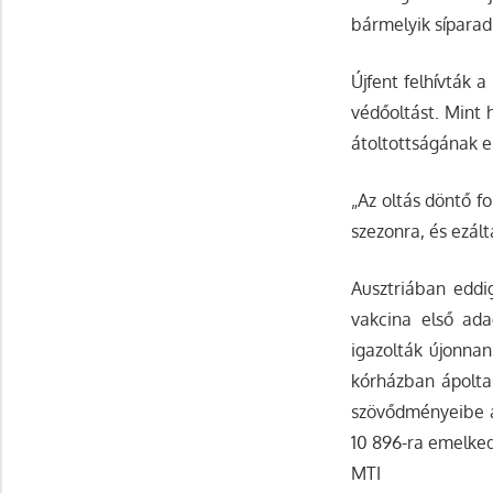
bármelyik síparad
Újfent felhívták 
védőoltást. Mint
átoltottságának e
„Az oltás döntő f
szezonra, és ezált
Ausztriában eddi
vakcina első ad
igazolták újonnan
kórházban ápoltak
szövődményeibe a
10 896-ra emelked
MTI