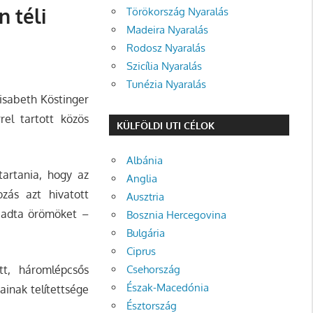
n téli
Törökország Nyaralás
Madeira Nyaralás
Rodosz Nyaralás
Szicília Nyaralás
Tunézia Nyaralás
lisabeth Köstinger
rel tartott közös
KÜLFÖLDI UTI CÉLOK
Albánia
tartania, hogy az
Anglia
ozás azt hivatott
Ausztria
l adta örömöket –
Bosznia Hercegovina
Bulgária
Ciprus
tt, háromlépcsős
Csehország
Észak-Macedónia
inak telítettsége
Észtország