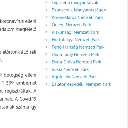
Legszebb magyar falvak
Skanzenek Magyarországon
Körös-Maros Nemzeti Park
koronavírus elleni
Őrségi Nemzeti Park
sadalom megfelelő
Kiskunsági Nemzeti Park
Hortobágyi Nemzeti Park
Fertő-Hanság Nemzeti Park
előttünk álló téli
Duna-Ipoly Nemzeti Park
r.
Duna-Dráva Nemzeti Park
Bükki Nemzeti Park
9 betegség elleni
Aggteleki Nemzeti Park
n 1 399 embernél
Balaton-felvidéki Nemzeti Park
t regisztráltak. A
annak. A Covid-19
atainak száma így