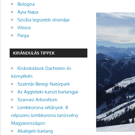
Bologna
Ayia Napa
Szicília legszebb strandjai
Vilnius
Parga
KIRÁNDULÁS TIPPEK
Kirándulások Dachstein és
környékén
Szatmár-Beregi Natúrpark
Az Aggteleki-karszt barlangjai
Szarvasi Arborétum
Lombkorona sétányok: 8
népszerű lombkorona tanösvény
Magyarországon
Abaligeti-barlang