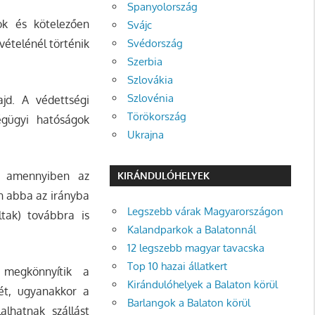
Spanyolország
sok és kötelezően
Svájc
vételénél történik
Svédország
Szerbia
Szlovákia
Szlovénia
jd. A védettségi
Törökország
égügyi hatóságok
Ukrajna
a, amennyiben az
KIRÁNDULÓHELYEK
n abba az irányba
Legszebb várak Magyarországon
ltak) továbbra is
Kalandparkok a Balatonnál
12 legszebb magyar tavacska
Top 10 hazai állatkert
 megkönnyítik a
Kirándulóhelyek a Balaton körül
ét, ugyanakkor a
Barlangok a Balaton körül
lhatnak szállást