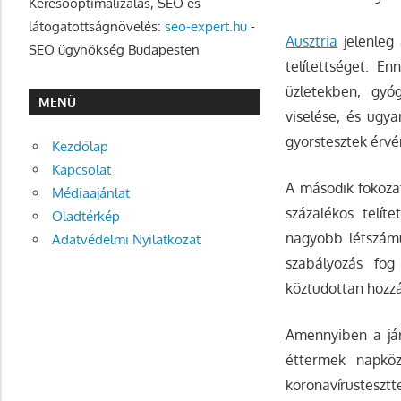
Keresőoptimalizálás, SEO és
látogatottságnövelés:
seo-expert.hu
-
Ausztria
jelenleg 
SEO ügynökség Budapesten
telítettséget. E
üzletekben, gyó
MENÜ
viselése, és ugya
gyorstesztek érvén
Kezdőlap
Kapcsolat
A második fokozat
Médiaajánlat
százalékos telít
Oladtérkép
nagyobb létszámú
Adatvédelmi Nyilatkozat
szabályozás fog
köztudottan hozzá
Amennyiben a járv
éttermek napköz
koronavírustesztt