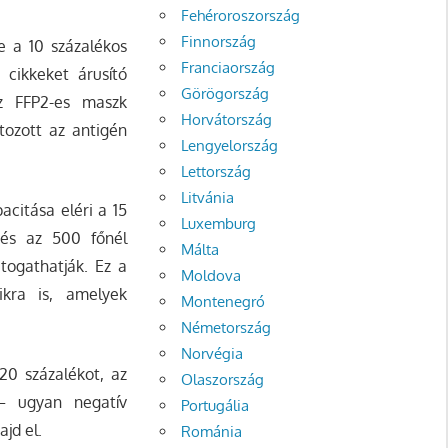
Fehéroroszország
Finnország
te a 10 százalékos
Franciaország
 cikkeket árusító
Görögország
az FFP2-es maszk
Horvátország
ltozott az antigén
Lengyelország
Lettország
Litvánia
acitása eléri a 15
Luxemburg
t és az 500 főnél
Málta
togathatják. Ez a
Moldova
ikra is, amelyek
Montenegró
Németország
Norvégia
20 százalékot, az
Olaszország
– ugyan negatív
Portugália
jd el.
Románia