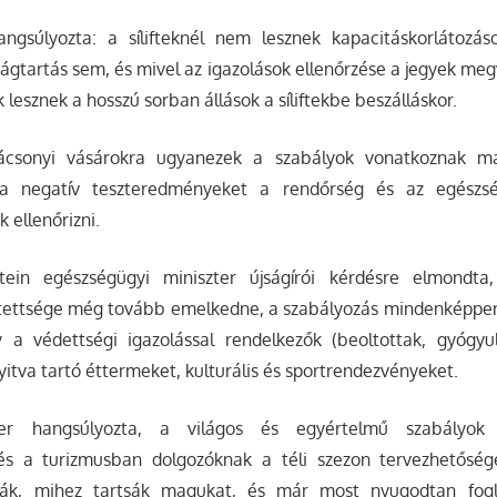
ngsúlyozta: a sílifteknél nem lesznek kapacitáskorlátozá
ágtartás sem, és mivel az igazolások ellenőrzése a jegyek meg
 lesznek a hosszú sorban állások a síliftekbe beszálláskor.
ácsonyi vásárokra ugyanezek a szabályok vonatkoznak ma
 a negatív teszteredményeket a rendőrség és az egészs
 ellenőrizni.
ein egészségügyi miniszter újságírói kérdésre elmondt
lítettsége még tovább emelkedne, a szabályozás mindenképpe
y a védettségi igazolással rendelkezők (beoltottak, gyógyu
yitva tartó éttermeket, kulturális és sportrendezvényeket.
ter hangsúlyozta, a világos és egyértelmű szabályok
és a turizmusban dolgozóknak a téli szezon tervezhetőség
ják, mihez tartsák magukat, és már most nyugodtan fogla