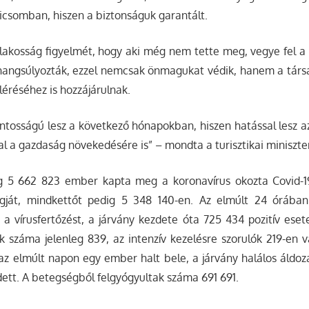
icsomban, hiszen a biztonságuk garantált.
a lakosság figyelmét, hogy aki még nem tette meg, vegye fel a 
 hangsúlyozták, ezzel nemcsak önmagukat védik, hanem a tár
léréséhez is hozzájárulnak.
ontosságú lesz a következő hónapokban, hiszen hatással lesz az 
al a gazdaság növekedésére is” – mondta a turisztikai miniszte
g 5 662 823 ember kapta meg a koronavírus okozta Covid-1
agját, mindkettőt pedig 5 348 140-en. Az elmúlt 24 órába
 a vírusfertőzést, a járvány kezdete óta 725 434 pozitív esete
 száma jelenleg 839, az intenzív kezelésre szorulók 219-en v
z elmúlt napon egy ember halt bele, a járvány halálos áldoz
ett. A betegségből felgyógyultak száma 691 691.