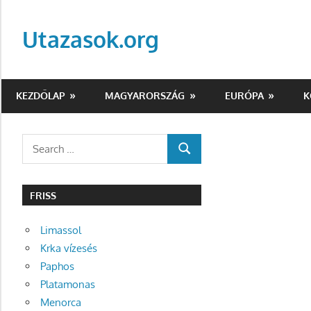
Skip
to
Utazasok.org
content
KEZDŐLAP
MAGYARORSZÁG
EURÓPA
K
Search
SEARCH
for:
FRISS
Limassol
Krka vízesés
Paphos
Platamonas
Menorca