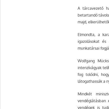
A tárcavezető ha
betartandó távols
majd, elkerülhetők
Elmondta, a kar
igazolásokat és
munkatársai fogják
Wolfgang Mückst
intenzívágyak te
fog tolódni, hog
látogathassák a n
Mindkét minisz
vendéglátásban 
vendégek is tud