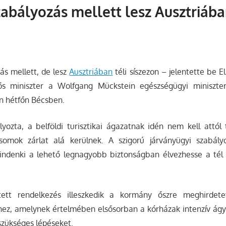
zabályozás mellett lesz Ausztriába
ás mellett, de lesz
Ausztriában
téli síszezon
– jelentette be E
lős miniszter a Wolfgang Mückstein egészségügyi miniszter
án hétfőn Bécsben.
yozta, a belföldi turisztikai ágazatnak idén nem kell attól 
csomok zárlat alá kerülnek. A szigorú járványügyi szabály
mindenki a lehető legnagyobb biztonságban élvezhesse a té
ett rendelkezés illeszkedik a kormány őszre meghirdete
hez, amelynek értelmében elsősorban a kórházak intenzív ágya
szükséges lépéseket.