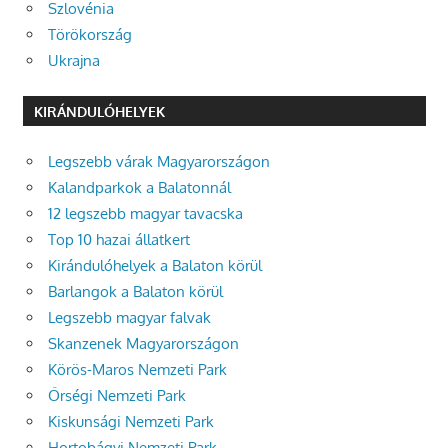
Szlovénia
Törökország
Ukrajna
KIRÁNDULÓHELYEK
Legszebb várak Magyarországon
Kalandparkok a Balatonnál
12 legszebb magyar tavacska
Top 10 hazai állatkert
Kirándulóhelyek a Balaton körül
Barlangok a Balaton körül
Legszebb magyar falvak
Skanzenek Magyarországon
Körös-Maros Nemzeti Park
Őrségi Nemzeti Park
Kiskunsági Nemzeti Park
Hortobágyi Nemzeti Park