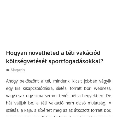
Hogyan növelheted a téli vakációd
költségvetését sportfogadásokkal?
Utazasok.org
Magazin
Ahogy beköszönt a tél, mindenki kicsit jobban vágyik
egy kis kikapcsolódásra
, síelés, forralt bor, wellness,
vagy csak egy sima semmittevős hét a hegyekben. De
hát valljuk be: a téli vakáció nem olcsó mulatság. A
szállás, a kaja, a síbérlet meg az az átkozott forralt bor,