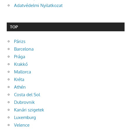
Adatvédelmi Nyilatkozat
TOP
Párizs
Barcelona
Prága
Krakkó
Mallorca
Kréta
Athén
Costa del Sol
Dubrovnik
Kanári szigetek
Luxemburg
Velence