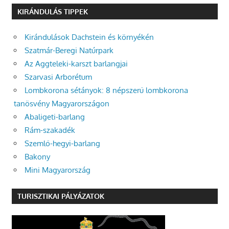
KIRÁNDULÁS TIPPEK
Kirándulások Dachstein és környékén
Szatmár-Beregi Natúrpark
Az Aggteleki-karszt barlangjai
Szarvasi Arborétum
Lombkorona sétányok: 8 népszerű lombkorona
tanösvény Magyarországon
Abaligeti-barlang
Rám-szakadék
Szemlő-hegyi-barlang
Bakony
Mini Magyarország
TURISZTIKAI PÁLYÁZATOK