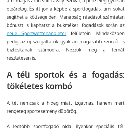
ami magas áron volt tavaly. Szóval, a pénz elég gyorsan
elpárolog. És itt jön a képbe a sportfogadás, ami sokat
segíthet a költségeiden. Manapság ráadásul számtalan
bónuszt is kaphatsz a bukmékeri fogadások során az
neue Sportwettenanbieter
felületein. Mindeközben
pedig az új szolgáltatók gyakran magasabb szorzót is
biztosítanak számodra. Nézzük meg a témát
részletesen is.
A téli sportok és a fogadás:
tökéletes kombó
A tél nemcsak a hideg miatt izgalmas, hanem mert
rengeteg sportesemény dübörög.
A legtöbb sportfogadó oldal ilyenkor speciális téli