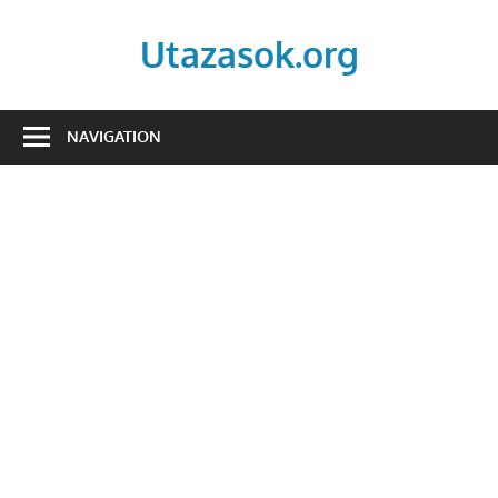
Skip
to
Utazasok.org
content
NAVIGATION