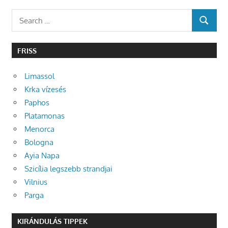
Search
SEARCH
for:
FRISS
Limassol
Krka vízesés
Paphos
Platamonas
Menorca
Bologna
Ayia Napa
Szicília legszebb strandjai
Vilnius
Parga
KIRÁNDULÁS TIPPEK