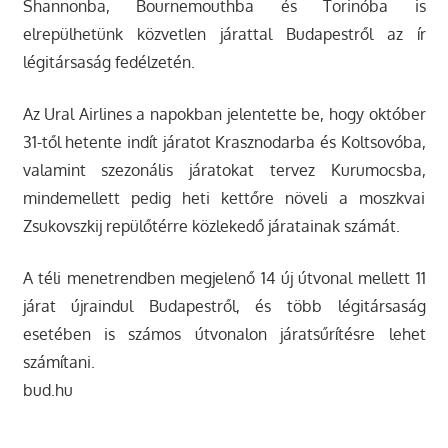
Shannonba, Bournemouthba és Torinóba is
elrepülhetünk közvetlen járattal Budapestről az ír
légitársaság fedélzetén.
Az Ural Airlines a napokban jelentette be, hogy október
31-től hetente indít járatot Krasznodarba és Koltsovóba,
valamint szezonális járatokat tervez Kurumocsba,
mindemellett pedig heti kettőre növeli a moszkvai
Zsukovszkij repülőtérre közlekedő járatainak számát.
A téli menetrendben megjelenő 14 új útvonal mellett 11
járat újraindul Budapestről, és több légitársaság
esetében is számos útvonalon járatsűrítésre lehet
számítani.
bud.hu