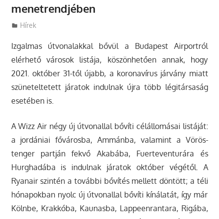
menetrendjében
Utazasok.org
Hírek
Izgalmas útvonalakkal bővül a Budapest Airportról
elérhető városok listája, köszönhetően annak, hogy
2021. október 31-től újabb, a koronavírus járvány miatt
szüneteltetett járatok indulnak újra több légitársaság
esetében is.
A Wizz Air négy új útvonallal bővíti célállomásai listáját:
a jordániai fővárosba, Ammánba, valamint a Vörös-
tenger partján fekvő Akabába, Fuerteventurára és
Hurghadába is indulnak járatok október végétől. A
Ryanair szintén a további bővítés mellett döntött; a téli
hónapokban nyolc új útvonallal bővíti kínálatát, így már
Kölnbe, Krakkóba, Kaunasba, Lappeenrantara, Rigába,