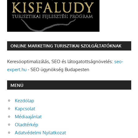
ONLINE MARKETING TURISZTIKAI SZOLGÁLTATÓKNAK
Keresőoptimalizálás, SEO és látogatottságnövelés:
seo-
expert.hu
- SEO ügynökség Budapesten
MENÜ
Kezdőlap
Kapcsolat
Médiaajánlat
Oladtérkép
Adatvédelmi Nyilatkozat