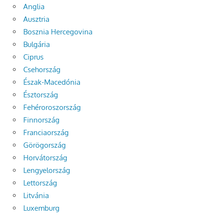
Anglia
Ausztria
Bosznia Hercegovina
Bulgária
Ciprus
Csehország
Észak-Macedónia
Észtország
Fehéroroszország
Finnország
Franciaország
Görögország
Horvátország
Lengyelország
Lettország
Litvánia
Luxemburg