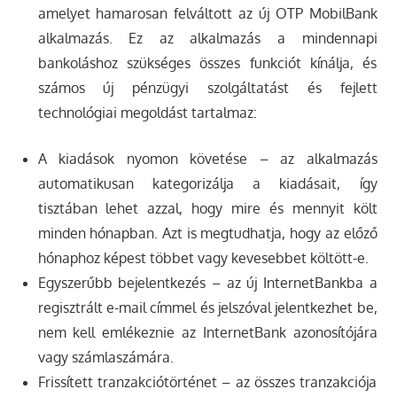
amelyet hamarosan felváltott az új OTP MobilBank
alkalmazás. Ez az alkalmazás a mindennapi
bankoláshoz szükséges összes funkciót kínálja, és
számos új pénzügyi szolgáltatást és fejlett
technológiai megoldást tartalmaz:
A kiadások nyomon követése – az alkalmazás
automatikusan kategorizálja a kiadásait, így
tisztában lehet azzal, hogy mire és mennyit költ
minden hónapban. Azt is megtudhatja, hogy az előző
hónaphoz képest többet vagy kevesebbet költött-e.
Egyszerűbb bejelentkezés – az új InternetBankba a
regisztrált e-mail címmel és jelszóval jelentkezhet be,
nem kell emlékeznie az InternetBank azonosítójára
vagy számlaszámára.
Frissített tranzakciótörténet – az összes tranzakciója