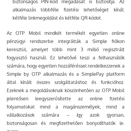
biztonságos PIN-kód megadását is biztosítja. Az
alkalmazás többféle fizetési lehetőséget kínál:
kétféle linkmegoldást és kétféle QR-kódot.
Az OTP Mobil mindkét termékét egyetlen online
pénzügyi rendszerbe integrálták a Simple fiókon
keresztül, amelyet több mint 3 millió regisztrált
fogyasztó használ. Ez lehetővé teszi a felhasználók
számára, hogy egyetlen hozzáféréssel rendelkezzenek a
Simple by OTP alkalmazás és a SimplePay platform
által kínált összes szolgáltatáshoz és funkcióhoz.
Ezeknek a megoldásoknak köszönhetően az OTP Mobil
jelentősen leegyszerűsítette az online fizetési
folyamatokat mind a magánszemélyek, mind a
vállalkozások számára – így azok gyorsan,
biztonságosan és megfizethetően bonyolíthatók le.