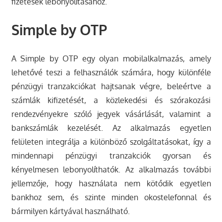
fizetések lebonyolításához.
Simple by OTP
A Simple by OTP egy olyan mobilalkalmazás, amely
lehetővé teszi a felhasználók számára, hogy különféle
pénzügyi tranzakciókat hajtsanak végre, beleértve a
számlák kifizetését, a közlekedési és szórakozási
rendezvényekre szóló jegyek vásárlását, valamint a
bankszámlák kezelését. Az alkalmazás egyetlen
felületen integrálja a különböző szolgáltatásokat, így a
mindennapi pénzügyi tranzakciók gyorsan és
kényelmesen lebonyolíthatók. Az alkalmazás további
jellemzője, hogy használata nem kötődik egyetlen
bankhoz sem, és szinte minden okostelefonnal és
bármilyen kártyával használható.