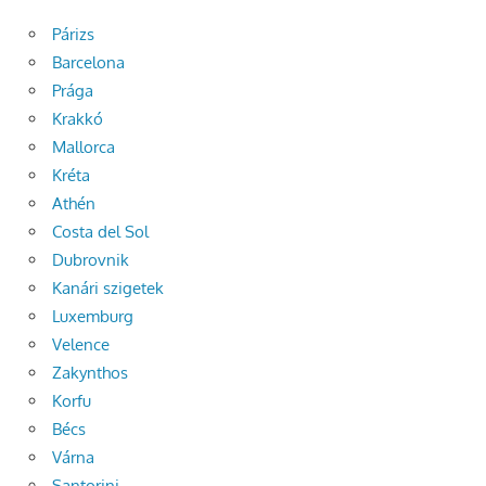
Párizs
Barcelona
Prága
Krakkó
Mallorca
Kréta
Athén
Costa del Sol
Dubrovnik
Kanári szigetek
Luxemburg
Velence
Zakynthos
Korfu
Bécs
Várna
Santorini