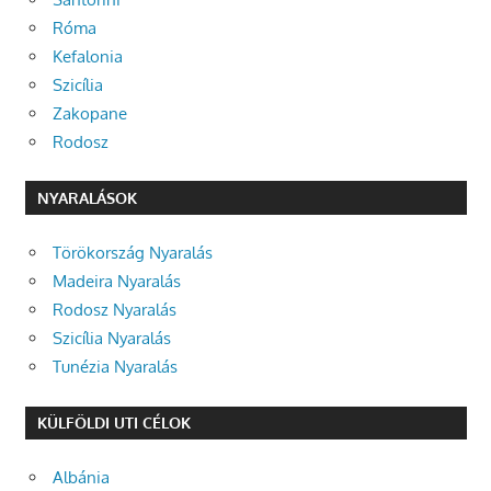
Róma
Kefalonia
Szicília
Zakopane
Rodosz
NYARALÁSOK
Törökország Nyaralás
Madeira Nyaralás
Rodosz Nyaralás
Szicília Nyaralás
Tunézia Nyaralás
KÜLFÖLDI UTI CÉLOK
Albánia