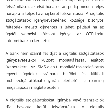
felszámításra, az első hónap után pedig minden teljes
hónapra a teljes havi díj kerül felszámításra. A digitális
szolgáltatások igénybevételének költsége bizonyos
feltételek mellett díjmentes is lehet, például ha az
ügyfél személyi kölcsönt igényel az OTPdirekt
internetbankon keresztül.
A bank nem számít fel díjat a digitális szolgáltatások
igénybevételekor küldött mobilaláírással ellátott
üzenetekért. Az SMS-alapú mobilaláírás-szolgáltatás
egyéni ügyfelek számára belföldi és külföldi
mobilszolgáltatóknál egyaránt elérhető – a roaming
megállapodás megléte esetén.
A digitális szolgáltatásokat igénybe vevő tranzakciók
díja havonta kerül felszámításra. A digitális