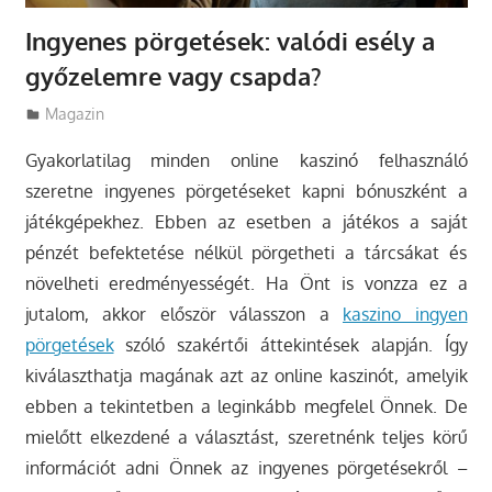
Ingyenes pörgetések: valódi esély a
győzelemre vagy csapda?
Utazasok.org
Magazin
Gyakorlatilag minden online kaszinó felhasználó
szeretne ingyenes pörgetéseket kapni bónuszként a
játékgépekhez. Ebben az esetben a játékos a saját
pénzét befektetése nélkül pörgetheti a tárcsákat és
növelheti eredményességét. Ha Önt is vonzza ez a
jutalom, akkor először válasszon a
kaszino ingyen
pörgetések
szóló szakértői áttekintések alapján. Így
kiválaszthatja magának azt az online kaszinót, amelyik
ebben a tekintetben a leginkább megfelel Önnek. De
mielőtt elkezdené a választást, szeretnénk teljes körű
információt adni Önnek az ingyenes pörgetésekről –