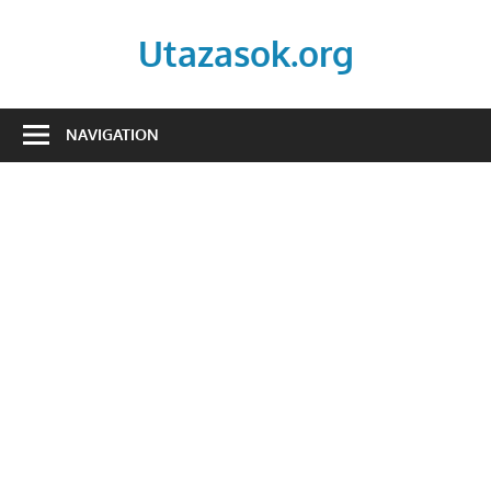
Skip
to
Utazasok.org
content
NAVIGATION