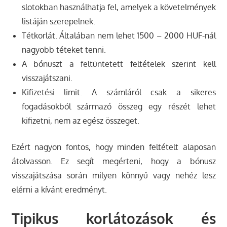
slotokban használhatja fel, amelyek a követelmények
listáján szerepelnek.
Tétkorlát. Általában nem lehet 1500 – 2000 HUF-nál
nagyobb téteket tenni.
A bónuszt a feltüntetett feltételek szerint kell
visszajátszani.
Kifizetési limit. A számláról csak a sikeres
fogadásokból származó összeg egy részét lehet
kifizetni, nem az egész összeget.
Ezért nagyon fontos, hogy minden feltételt alaposan
átolvasson. Ez segít megérteni, hogy a bónusz
visszajátszása során milyen könnyű vagy nehéz lesz
elérni a kívánt eredményt.
Tipikus korlátozások és