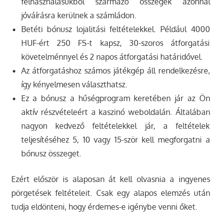
felhasználásukból származó összegek azonnal
jóváírásra kerülnek a számládon.
Betéti bónusz lojalitási feltételekkel. Például 4000
HUF-ért 250 FS-t kapsz, 30-szoros átforgatási
követelménnyel és 2 napos átforgatási határidővel.
Az átforgatáshoz számos játékgép áll rendelkezésre,
így kényelmesen választhatsz.
Ez a bónusz a hűségprogram keretében jár az Ön
aktív részvételeért a kaszinó weboldalán. Általában
nagyon kedvező feltételekkel jár, a feltételek
teljesítéséhez 5, 10 vagy 15-ször kell megforgatni a
bónusz összeget.
Ezért először is alaposan át kell olvasnia a ingyenes
pörgetések feltételeit. Csak egy alapos elemzés után
tudja eldönteni, hogy érdemes-e igénybe venni őket.