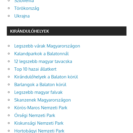
Szlovénia
Törökország
Ukrajna
KIRÁNDULÓHELYEK
Legszebb várak Magyarországon
Kalandparkok a Balatonnál
12 legszebb magyar tavacska
Top 10 hazai állatkert
Kirándulóhelyek a Balaton körül
Barlangok a Balaton körül
Legszebb magyar falvak
Skanzenek Magyarországon
Körös-Maros Nemzeti Park
Őrségi Nemzeti Park
Kiskunsági Nemzeti Park
Hortobágyi Nemzeti Park