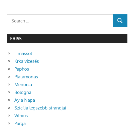
Search
SEARCH
for:
FRISS
Limassol
Krka vízesés
Paphos
Platamonas
Menorca
Bologna
Ayia Napa
Szicília legszebb strandjai
Vilnius
Parga