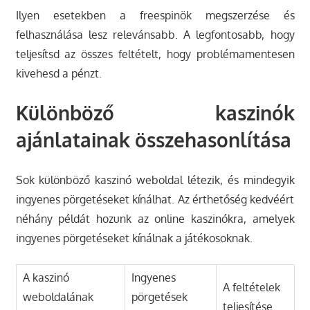
Ilyen esetekben a freespinök megszerzése és
felhasználása lesz relevánsabb. A legfontosabb, hogy
teljesítsd az összes feltételt, hogy problémamentesen
kivehesd a pénzt.
Különböző kaszinók
ajánlatainak összehasonlítása
Sok különböző kaszinó weboldal létezik, és mindegyik
ingyenes pörgetéseket kínálhat. Az érthetőség kedvéért
néhány példát hozunk az online kaszinókra, amelyek
ingyenes pörgetéseket kínálnak a játékosoknak.
A kaszinó
Ingyenes
A feltételek
weboldalának
pörgetések
teljesítése