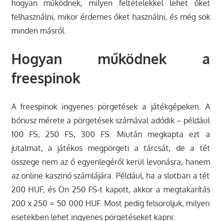
hogyan működnek, milyen feltételekkel lehet őket
felhasználni, mikor érdemes őket használni, és még sok
minden másról.
Hogyan működnek a
freespinok
A freespinok ingyenes pörgetések a játékgépeken. A
bónusz mérete a pörgetések számával adódik – például
100 FS, 250 FS, 300 FS. Miután megkapta ezt a
jutalmat, a játékos megpörgeti a tárcsát, de a tét
összege nem az ő egyenlegéről kerül levonásra, hanem
az online kaszinó számlájára. Például, ha a slotban a tét
200 HUF, és Ön 250 FS-t kapott, akkor a megtakarítás
200 x 250 = 50 000 HUF. Most pedig felsoroljuk, milyen
esetekben lehet ingyenes pörgetéseket kapni: