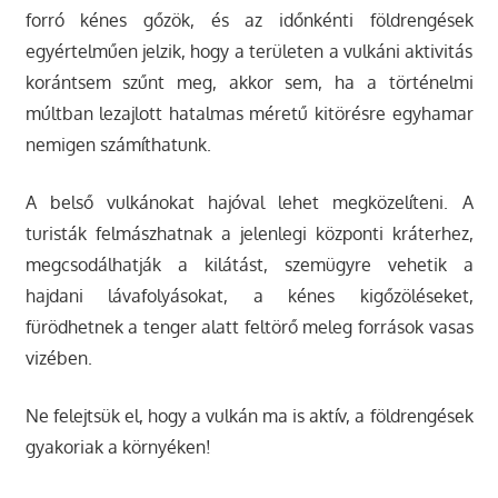
forró kénes gőzök, és az időnkénti földrengések
egyértelműen jelzik, hogy a területen a vulkáni aktivitás
korántsem szűnt meg, akkor sem, ha a történelmi
múltban lezajlott hatalmas méretű kitörésre egyhamar
nemigen számíthatunk.
A belső vulkánokat hajóval lehet megközelíteni. A
turisták felmászhatnak a jelenlegi központi kráterhez,
megcsodálhatják a kilátást, szemügyre vehetik a
hajdani lávafolyásokat, a kénes kigőzöléseket,
fürödhetnek a tenger alatt feltörő meleg források vasas
vizében.
Ne felejtsük el, hogy a vulkán ma is aktív, a földrengések
gyakoriak a környéken!