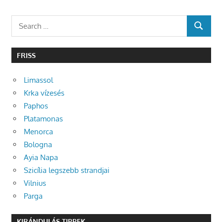
Search
SEARCH
for:
FRISS
Limassol
Krka vízesés
Paphos
Platamonas
Menorca
Bologna
Ayia Napa
Szicília legszebb strandjai
Vilnius
Parga
KIRÁNDULÁS TIPPEK