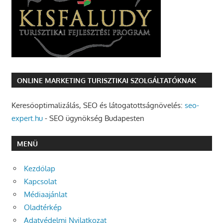
ONLINE MARKETING TURISZTIKAI SZOLGÁLTATÓKNAK
Keresőoptimalizálás, SEO és látogatottságnövelés:
seo-
expert.hu
- SEO ügynökség Budapesten
MENÜ
Kezdőlap
Kapcsolat
Médiaajánlat
Oladtérkép
Adatvédelmi Nyilatkozat