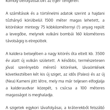
komoly befolyással bírt az Égei- tengeren.
A számítások és a történelmi adatok szerint a hajdani
tűzhányó körülbelül 1500 méter magas lehetett, a
kitöréskor mintegy 75 köbkilométernyi (!) anyag repült
a levegőbe, melynek vulkáni bombái 160 kilométeres
távolságig is elrepültek.
A kaldera belsejében a nagy kitörés óta eltelt kb. 3500
év alatt új vulkán született. A későbbi, természetesen
jóval szerényebb méretű kitörések, lávaömlések
következtében két kis új sziget, az idős (Paleo) és az új
(Nea) Kameni jött létre, mely ma már teljesen elfoglalja
a kalderaudvar közepét, s csúcsa a 100 méteres
magasságot is meghaladja.
A szigetek egykori lávafolyásai, a kráterekből felszálló