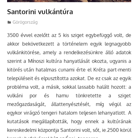
Santorini vulkántúra
Utazasok.org
Görögország
3500 évvel ezelőtt az 5 kis sziget egybefüggő volt, de
akkor bekövetkezett a történelem egyik legnagyobb
vulkánkitörése
, amely a rendelkezésünkre álló adatok
szerint a Mínoszi kultúra hanyatlását okozta, ugyanis a
kitörés után hatalmas cunami érte el Kréta part-menti
településeit és elpusztította azokat. De ez csak az egyik
probléma volt, a másik, sokkal lassabb halált hozott: a
vulkáni por és hamu tönkretette a sziget
mezőgazdaságát, állattenyésztését, míg végül az
egykor virágzó tengeri hatalom teljesen lehanyatlott. A
kutatások megállapították, hogy ennek a kultúrának
kereskedelmi központja Santorini volt, sőt, ie.2500 körül