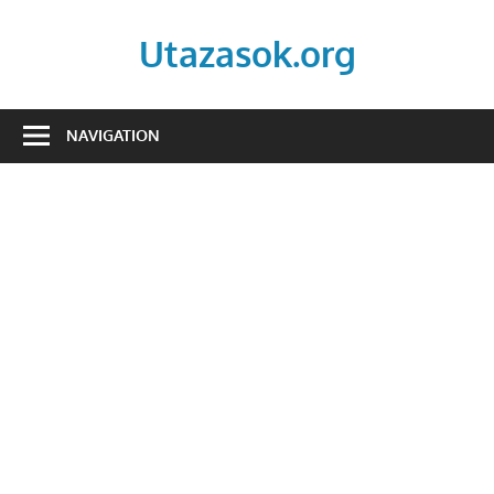
Skip
to
Utazasok.org
content
NAVIGATION