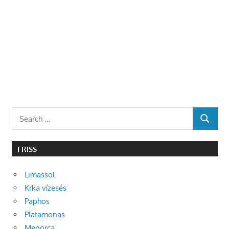
Search
SEARCH
for:
FRISS
Limassol
Krka vízesés
Paphos
Platamonas
Menorca