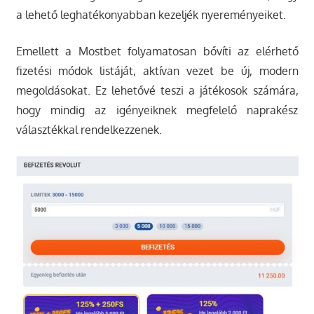
a lehető leghatékonyabban kezeljék nyereményeiket.
Emellett a Mostbet folyamatosan bővíti az elérhető
fizetési módok listáját, aktívan vezet be új, modern
megoldásokat. Ez lehetővé teszi a játékosok számára,
hogy mindig az igényeiknek megfelelő naprakész
választékkal rendelkezzenek.