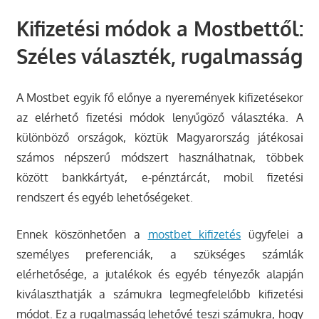
Kifizetési módok a Mostbettől:
Széles választék, rugalmasság
A Mostbet egyik fő előnye a nyeremények kifizetésekor
az elérhető fizetési módok lenyűgöző választéka. A
különböző országok, köztük Magyarország játékosai
számos népszerű módszert használhatnak, többek
között bankkártyát, e-pénztárcát, mobil fizetési
rendszert és egyéb lehetőségeket.
Ennek köszönhetően a
mostbet kifizetés
ügyfelei a
személyes preferenciák, a szükséges számlák
elérhetősége, a jutalékok és egyéb tényezők alapján
kiválaszthatják a számukra legmegfelelőbb kifizetési
módot. Ez a rugalmasság lehetővé teszi számukra, hogy