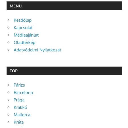
MENÜ
Kezdőlap
Kapcsolat
Médiaajánlat
Oladtérkép
Adatvédelmi Nyilatkozat
TOP
Párizs
Barcelona
Prága
Krakkó
Mallorca
Kréta