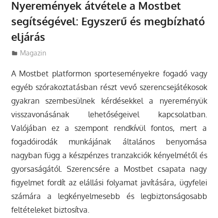
Nyeremények átvétele a Mostbet
segítségével: Egyszerű és megbízható
eljárás
Utazasok.org
Magazin
A Mostbet platformon sporteseményekre fogadó vagy
egyéb szórakoztatásban részt vevő szerencsejátékosok
gyakran szembesülnek kérdésekkel a nyereményük
visszavonásának lehetőségeivel kapcsolatban.
Valójában ez a szempont rendkívül fontos, mert a
fogadóirodák munkájának általános benyomása
nagyban függ a készpénzes tranzakciók kényelmétől és
gyorsaságától. Szerencsére a Mostbet csapata nagy
figyelmet fordít az elállási folyamat javítására, ügyfelei
számára a legkényelmesebb és legbiztonságosabb
feltételeket biztosítva.