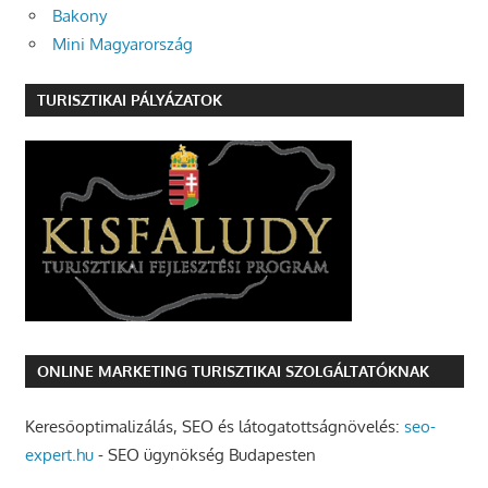
Bakony
Mini Magyarország
TURISZTIKAI PÁLYÁZATOK
ONLINE MARKETING TURISZTIKAI SZOLGÁLTATÓKNAK
Keresőoptimalizálás, SEO és látogatottságnövelés:
seo-
expert.hu
- SEO ügynökség Budapesten