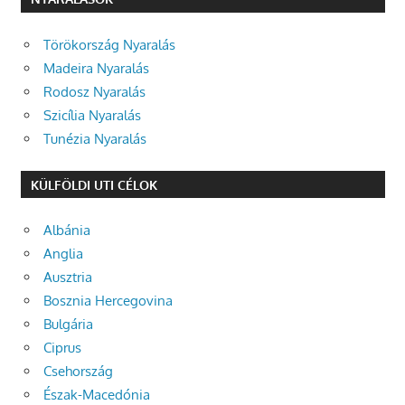
Törökország Nyaralás
Madeira Nyaralás
Rodosz Nyaralás
Szicília Nyaralás
Tunézia Nyaralás
KÜLFÖLDI UTI CÉLOK
Albánia
Anglia
Ausztria
Bosznia Hercegovina
Bulgária
Ciprus
Csehország
Észak-Macedónia