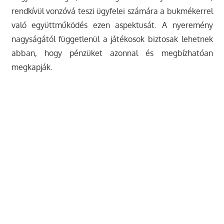
rendkívül vonzóvá teszi ügyfelei számára a bukmékerrel
való együttműködés ezen aspektusát. A nyeremény
nagyságától függetlenül a játékosok biztosak lehetnek
abban, hogy pénzüket azonnal és megbízhatóan
megkapják.