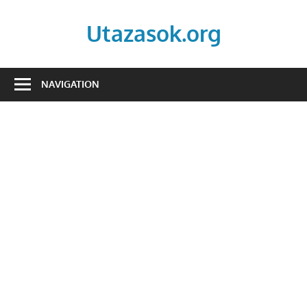
Skip
to
Utazasok.org
content
NAVIGATION