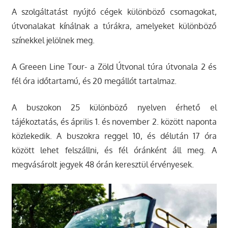
A szolgáltatást nyújtó cégek különböző csomagokat,
útvonalakat kínálnak a túrákra, amelyeket különböző
színekkel jelölnek meg.
A Greeen Line Tour- a Zöld Útvonal túra útvonala 2 és
fél óra időtartamú, és 20 megállót tartalmaz.
A buszokon 25 különböző nyelven érhető el
tájékoztatás, és április 1. és november 2. között naponta
közlekedik. A buszokra reggel 10, és délután 17 óra
között lehet felszállni, és fél óránként áll meg. A
megvásárolt jegyek 48 órán keresztül érvényesek.