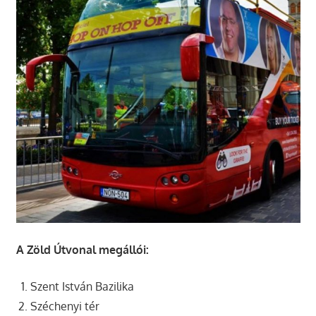
A Zöld Útvonal megállói:
Szent István Bazilika
Széchenyi tér