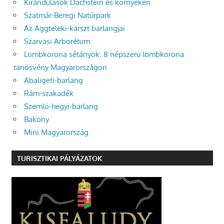
Kirándulások Dachstein és környékén
Szatmár-Beregi Natúrpark
Az Aggteleki-karszt barlangjai
Szarvasi Arborétum
Lombkorona sétányok: 8 népszerű lombkorona
tanösvény Magyarországon
Abaligeti-barlang
Rám-szakadék
Szemlő-hegyi-barlang
Bakony
Mini Magyarország
TURISZTIKAI PÁLYÁZATOK