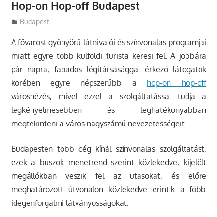
Hop-on Hop-off Budapest
Utazasok.org
Budapest
A fővárost gyönyörű látnivalói és színvonalas programjai
miatt egyre több külföldi turista keresi fel. A jobbára
pár napra, fapados légitársasággal érkező látogatók
körében egyre népszerűbb a
hop-on hop-off
városnézés, mivel ezzel a szolgáltatással tudja a
legkényelmesebben és leghatékonyabban
megtekinteni a város nagyszámú nevezetességeit.
Budapesten több cég kínál színvonalas szolgáltatást,
ezek a buszok menetrend szerint közlekedve, kijelölt
megállókban veszik fel az utasokat, és előre
meghatározott útvonalon közlekedve érintik a főbb
idegenforgalmi látványosságokat.