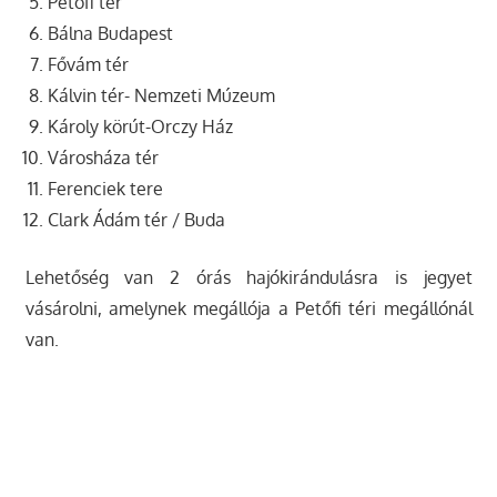
Petőfi tér
Bálna Budapest
Fővám tér
Kálvin tér- Nemzeti Múzeum
Károly körút-Orczy Ház
Városháza tér
Ferenciek tere
Clark Ádám tér / Buda
Lehetőség van 2 órás hajókirándulásra is jegyet
vásárolni, amelynek megállója a Petőfi téri megállónál
van.